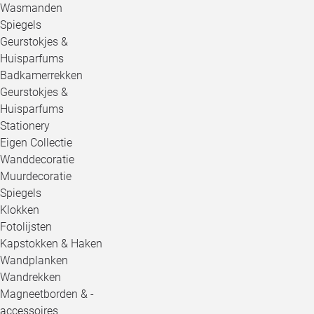
Wasmanden
Spiegels
Geurstokjes &
Huisparfums
Badkamerrekken
Geurstokjes &
Huisparfums
Stationery
Eigen Collectie
Wanddecoratie
Muurdecoratie
Spiegels
Klokken
Fotolijsten
Kapstokken & Haken
Wandplanken
Wandrekken
Magneetborden & -
accessoires