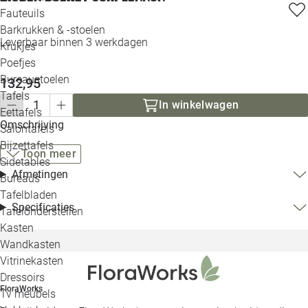
Loo
Fauteuils
Barkrukken & -stoelen
Leverbaar binnen 3 werkdagen
Krukjes
Loo
Poefjes
Bureaustoelen
132,95
Loo
Tafels
In winkelwagen
Eettafels
Loo
Omschrijving
Salontafels
Bijzettafels
Toon meer
Loo
Sidetables
Afmetingen
Bureaus
Tafelbladen
Alle 
Specificaties
Tafelonderstellen
Kasten
Wandkasten
Vitrinekasten
Dressoirs
FloraWorks
Tv meubels