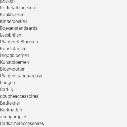
Boeken
Koffietafelboeken
Kookboeken
Kinderboeken
Boekenstandaards
Leesbrillen
Planten & Bloemen
Kunstplanten
Droogbloemen
Kunstbloemen
Bloempotten
Plantenstandaards & -
hangers
Bad- &
doucheaccessoires
Badtextiel
Badmatten
Zeeppompjes
Badkameraccessoires