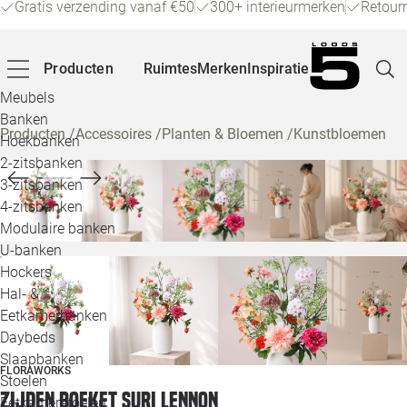
Gratis verzending vanaf €50
300+ interieurmerken
Retour
Producten
Ruimtes
Merken
Inspiratie
Meubels
Banken
Producten
/
Accessoires
/
Planten & Bloemen
/
Kunstbloemen
Hoekbanken
Pagina
2-zitsbanken
3-zitsbanken
4-zitsbanken
Winke
Modulaire banken
U-banken
Klant
Hockers
Hal- &
Veelg
Eetkamerbanken
Daybeds
Openin
Slaapbanken
FLORAWORKS
Loo
Stoelen
Zijden boeket Suri Lennon
Eetkamerstoelen