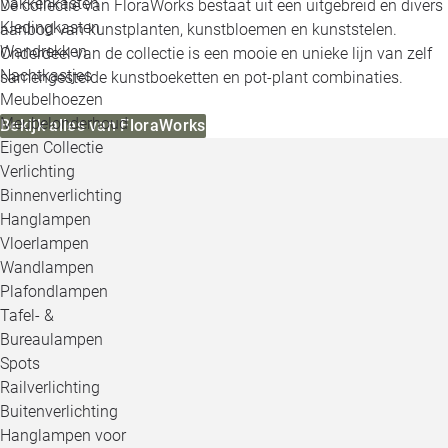
Vakkenkasten
De collectie van FloraWorks bestaat uit een uitgebreid en divers
Kledingkasten
aanbod van kunstplanten, kunstbloemen en kunststelen.
Wandrekken
Onderdeel van de collectie is een mooie en unieke lijn van zelf
Nachtkastjes
samengestelde kunstboeketten en pot-plant combinaties.
Meubelhoezen
Meubelonderhoud
Bekijk alles van FloraWorks
Eigen Collectie
Verlichting
Binnenverlichting
Hanglampen
Vloerlampen
Wandlampen
Plafondlampen
Tafel- &
Bureaulampen
Spots
Railverlichting
Buitenverlichting
Hanglampen voor