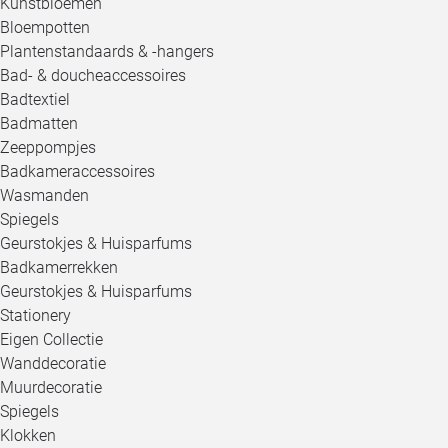
Kunstbloemen
Bloempotten
Plantenstandaards & -hangers
Bad- & doucheaccessoires
Badtextiel
Badmatten
Zeeppompjes
Badkameraccessoires
Wasmanden
Spiegels
Geurstokjes & Huisparfums
Badkamerrekken
Geurstokjes & Huisparfums
Stationery
Eigen Collectie
Wanddecoratie
Muurdecoratie
Spiegels
Klokken