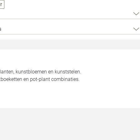
Loods 5 Za
r
Loods 5 Gara
s
Alle openingst
planten, kunstbloemen en kunststelen.
tboeketten en pot-plant combinaties.