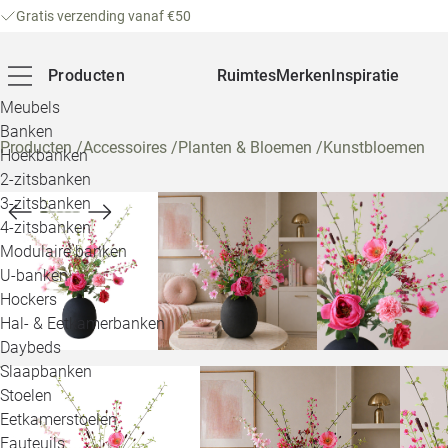
Gratis verzending vanaf €50
Producten
Ruimtes
Merken
Inspiratie
Meubels
Banken
Producten
/
Accessoires
/
Planten & Bloemen
/
Kunstbloemen
Hoekbanken
2-zitsbanken
3-zitsbanken
4-zitsbanken
Modulaire banken
U-banken
Hockers
Hal- & Eetkamerbanken
Daybeds
Slaapbanken
Stoelen
Eetkamerstoelen
Fauteuils