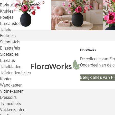
Barkrukken & -stoelen
Krukjes
Poefjes
Bureaustoelen
Tafels
Eettafels
Salontafels
Bijzettafels
FloraWorks
Sidetables
De collectie van Fl
Bureaus
Onderdeel van de co
Tafelbladen
Tafelonderstellen
Bekijk alles van 
Kasten
Wandkasten
Vitrinekasten
Dressoirs
Tv meubels
Vakkenkasten