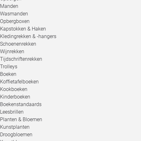
Manden
Wasmanden
Opbergboxen
Kapstokken & Haken
Kledingrekken & -hangers
Schoenenrekken
Wijnrekken
Tijdschriftenrekken
Trolleys
Boeken
Koffietafelboeken
Kookboeken
Kinderboeken
Boekenstandaards
Leesbrillen
Planten & Bloemen
Kunstplanten
Droogbloemen