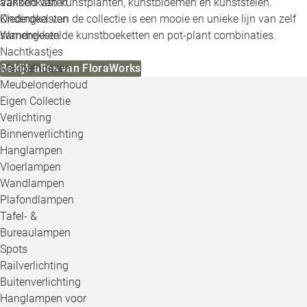
Vakkenkasten
aanbod van kunstplanten, kunstbloemen en kunststelen.
Kledingkasten
Onderdeel van de collectie is een mooie en unieke lijn van zelf
Wandrekken
samengestelde kunstboeketten en pot-plant combinaties.
Nachtkastjes
Meubelhoezen
Bekijk alles van FloraWorks
Meubelonderhoud
Eigen Collectie
Verlichting
Binnenverlichting
Hanglampen
Vloerlampen
Wandlampen
Plafondlampen
Tafel- &
Bureaulampen
Spots
Railverlichting
Buitenverlichting
Hanglampen voor