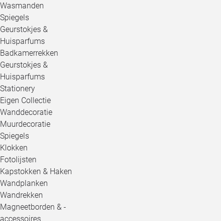
Wasmanden
Spiegels
Geurstokjes &
Huisparfums
Badkamerrekken
Geurstokjes &
Huisparfums
Stationery
Eigen Collectie
Wanddecoratie
Muurdecoratie
Spiegels
Klokken
Fotolijsten
Kapstokken & Haken
Wandplanken
Wandrekken
Magneetborden & -
accessoires