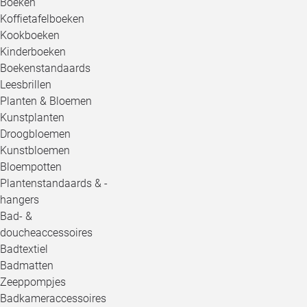
Boeken
Koffietafelboeken
Kookboeken
Kinderboeken
Boekenstandaards
Leesbrillen
Planten & Bloemen
Kunstplanten
Droogbloemen
Kunstbloemen
Bloempotten
Plantenstandaards & -
hangers
Bad- &
doucheaccessoires
Badtextiel
Badmatten
Zeeppompjes
Badkameraccessoires