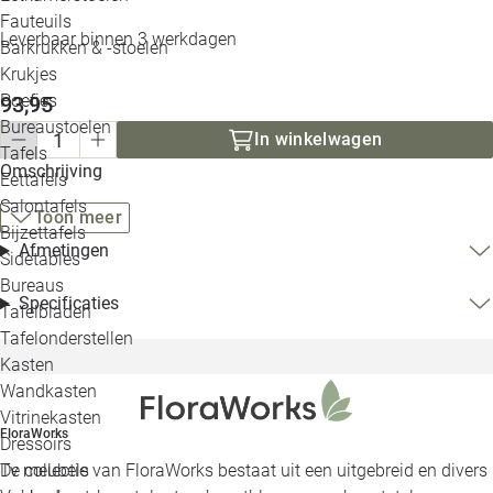
Loo
Fauteuils
Leverbaar binnen 3 werkdagen
Barkrukken & -stoelen
Krukjes
Loo
Poefjes
93,95
Bureaustoelen
Loo
In winkelwagen
Tafels
Omschrijving
Eettafels
Loo
Salontafels
Toon meer
Bijzettafels
Loo
Afmetingen
Sidetables
Bureaus
Specificaties
Tafelbladen
Alle 
Tafelonderstellen
Kasten
Wandkasten
Vitrinekasten
FloraWorks
Dressoirs
Tv meubels
De collectie van FloraWorks bestaat uit een uitgebreid en divers