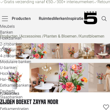
Gratis verzending vanaf €50
300+ interieurmerken
Retour
Producten
Ruimtes
Merken
Inspiratie
Meubels
Banken
Producten
/
Accessoires
/
Planten & Bloemen
/
Kunstbloemen
Hoekbanken
Pagina
2-zitsbanken
3-zitsbanken
4-zitsbanken
Winke
Modulaire banken
U-banken
Klant
Hockers
Hal- &
Veelg
Eetkamerbanken
Daybeds
Openin
FLORAWORKS
Slaapbanken
Zijden boeket Zayna Noor
Loo
Stoelen
Eetkamerstoelen