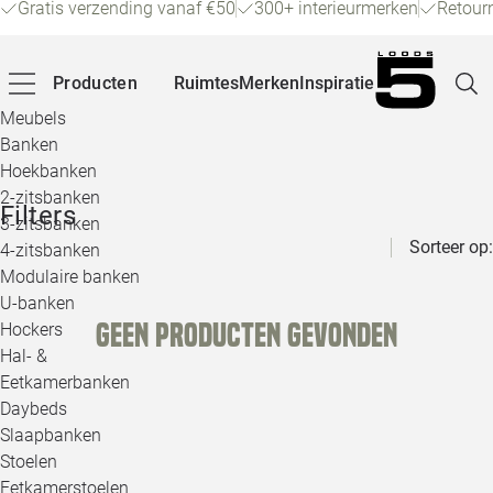
Gratis verzending vanaf €50
300+ interieurmerken
Retour
Producten
Ruimtes
Merken
Inspiratie
Meubels
Banken
Hoekbanken
Pagina
2-zitsbanken
Filters
3-zitsbanken
Sorteer op:
4-zitsbanken
Winke
Modulaire banken
U-banken
Klant
Geen producten gevonden
Hockers
Hal- &
Veelg
Eetkamerbanken
Daybeds
Openin
Slaapbanken
Loo
Stoelen
Eetkamerstoelen