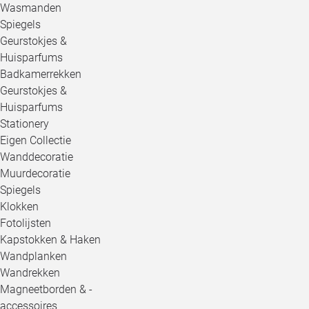
Wasmanden
Spiegels
Geurstokjes &
Huisparfums
Badkamerrekken
Geurstokjes &
Huisparfums
Stationery
Eigen Collectie
Wanddecoratie
Muurdecoratie
Spiegels
Klokken
Fotolijsten
Kapstokken & Haken
Wandplanken
Wandrekken
Magneetborden & -
accessoires