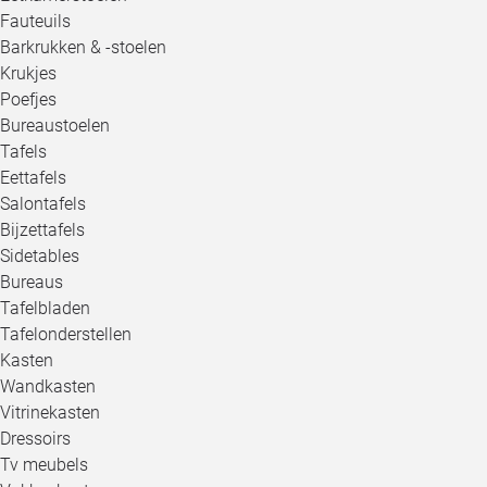
Loo
Fauteuils
Barkrukken & -stoelen
Krukjes
Loo
Poefjes
Bureaustoelen
Loo
Tafels
Eettafels
Loo
Salontafels
Bijzettafels
Loo
Sidetables
Bureaus
Tafelbladen
Alle 
Tafelonderstellen
Kasten
Wandkasten
Vitrinekasten
Dressoirs
Tv meubels