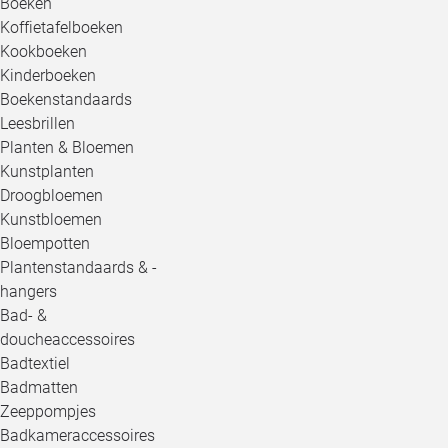
Boeken
Koffietafelboeken
Kookboeken
Kinderboeken
Boekenstandaards
Leesbrillen
Planten & Bloemen
Kunstplanten
Droogbloemen
Kunstbloemen
Bloempotten
Plantenstandaards & -
hangers
Bad- &
doucheaccessoires
Badtextiel
Badmatten
Zeeppompjes
Badkameraccessoires