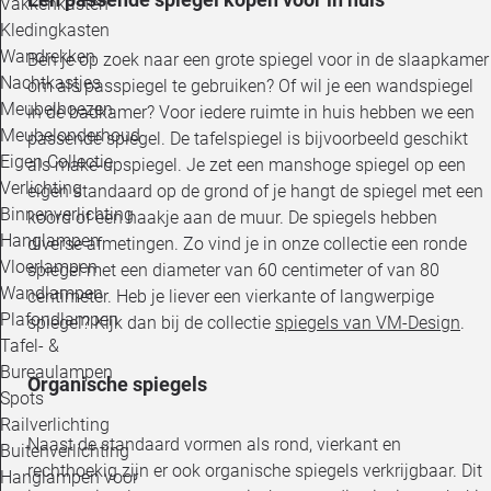
Vakkenkasten
Kledingkasten
Wandrekken
Ben je op zoek naar een grote spiegel voor in de slaapkamer
Nachtkastjes
om als passpiegel te gebruiken? Of wil je een wandspiegel
Meubelhoezen
in de badkamer? Voor iedere ruimte in huis hebben we een
Meubelonderhoud
passende spiegel. De tafelspiegel is bijvoorbeeld geschikt
Eigen Collectie
als make-upspiegel. Je zet een manshoge spiegel op een
Verlichting
eigen standaard op de grond of je hangt de spiegel met een
Binnenverlichting
koord of een haakje aan de muur. De spiegels hebben
Hanglampen
diverse afmetingen. Zo vind je in onze collectie een ronde
Vloerlampen
spiegel met een diameter van 60 centimeter of van 80
Wandlampen
centimeter. Heb je liever een vierkante of langwerpige
Plafondlampen
spiegel? Kijk dan bij de collectie
spiegels van VM-Design
.
Tafel- &
Bureaulampen
Organische spiegels
Spots
Railverlichting
Naast de standaard vormen als rond, vierkant en
Buitenverlichting
rechthoekig zijn er ook organische spiegels verkrijgbaar. Dit
Hanglampen voor