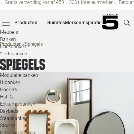
Gratis verzending vanaf €50
300+ interieurmerken
Retour
Producten
Ruimtes
Merken
Inspiratie
Meubels
Banken
Producten
/
Spiegels
Hoekbanken
Pagina
2-zitsbanken
Spiegels
3-zitsbanken
4-zitsbanken
Winke
Modulaire banken
U-banken
Klant
Hockers
Hal- &
Veelg
Eetkamerbanken
Daybeds
Openin
Slaapbanken
Loo
Stoelen
Eetkamerstoelen