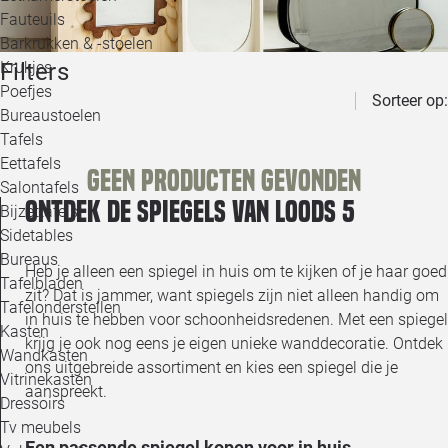
Loo
Fauteuils
Barkrukken & -stoelen
Filters
Krukjes
Loo
Poefjes
Sorteer op:
Bureaustoelen
Loo
Tafels
Eettafels
Geen producten gevonden
Loo
Salontafels
Ontdek de spiegels van Loods 5
Bijzettafels
Loo
Sidetables
Bureaus
Heb je alleen een spiegel in huis om te kijken of je haar goed
Tafelbladen
zit? Dat is jammer, want spiegels zijn niet alleen handig om
Alle 
Tafelonderstellen
in huis te hebben voor schoonheidsredenen. Met een spiegel
Kasten
krijg je ook nog eens je eigen unieke wanddecoratie. Ontdek
Wandkasten
ons uitgebreide assortiment en kies een spiegel die je
Vitrinekasten
aanspreekt.
Dressoirs
Tv meubels
Een passende spiegel kopen voor in huis