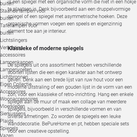
is een spiegel met een organische vorm die niet in een hokje
buiten
te plaatsen is. Denk bijvoorbeeld aan een druppelvormige
Staande lampen voor
spiegel of een spiegel met asymmetrische hoeken. Deze
buiten
organische vormen voegen een speels en eigenzinnig
Tafellampen voor
element toe aan je interieur.
buiten
Lichtslingers
Verlichting
Klassieke of moderne spiegels
accessoires
Lampenkappen
De spiegels uit ons assortiment hebben verschillende
Lampenvoeten
soorten lijsten die een eigen karakter aan het ontwerp
Lichtbronnen
geven. Denk aan een brede lijst van ruw hout voor een
Eigen Collectie
moderne uitstraling of een gouden lijst in de vorm van een
Accessoires
zon, voor een klassieke of retro-inrichting. Hang een enkele
Woonaccessoires
spiegel aan de muur of maak een collage van meerdere
Vloerkleden
spiegels, bijvoorbeeld in verschillende vormen en van
Sierkussens
diverse afmetingen. Zo worden de spiegels een leuke
Plaids
wanddecoratie. BePureHome en pt, hebben speciale sets
Spiegels
voor een creatieve opstelling.
Vazen