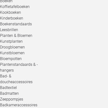
Boeken
Koffietafelboeken
Kookboeken
Kinderboeken
Boekenstandaards
Leesbrillen
Planten & Bloemen
Kunstplanten
Droogbloemen
Kunstbloemen
Bloempotten
Plantenstandaards & -
hangers
Bad- &
doucheaccessoires
Badtextiel
Badmatten
Zeeppompjes
Badkameraccessoires