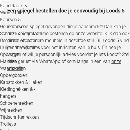
Kandelaars &
Een spiegel bestellen doe je eenvoudig bij Loods 5
Windlichten
Kaarsen &
Geurkaarsen
Heb je een spiegel gevonden die je aanspreekt? Dan kan je
Schalen & Dienbladen
deze spiegels online bestellen op onze website. Kijk dan ook
Decoratie objecten
direct voor andere meubels in dezelfde stijl. Bij Loods 5 vind
Huiden & Vachten
je namelijk alles voor het inrichten van je huis. En heb je
Opbergen
vragen of wil je persoonlijk advies voordat je iets koopt? Stel
Manden
deze gerust via WhatsApp of kom langs in een van
onze
Wasmanden
winkels
.
Opbergboxen
Kapstokken & Haken
Kledingrekken & -
hangers
Schoenenrekken
Wijnrekken
Tijdschriftenrekken
Trolleys