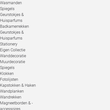
Wasmanden
Spiegels
Geurstokjes &
Huisparfums
Badkamerrekken
Geurstokjes &
Huisparfums
Stationery
Eigen Collectie
Wanddecoratie
Muurdecoratie
Spiegels
Klokken
Fotolijsten
Kapstokken & Haken
Wandplanken
Wandrekken
Magneetborden & -
accessoires