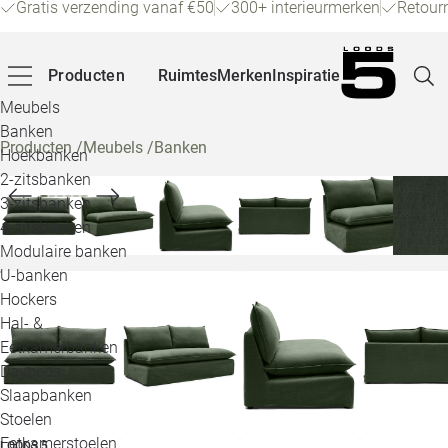
Gratis verzending vanaf €50
300+ interieurmerken
Retour
Producten
Ruimtes
Merken
Inspiratie
Meubels
Banken
Producten
/
Meubels
/
Banken
Hoekbanken
Pagina
2-zitsbanken
3-zitsbanken
4-zitsbanken
Winke
Modulaire banken
U-banken
Klant
Hockers
Hal- &
Veelg
Eetkamerbanken
Daybeds
Openin
Slaapbanken
Loo
Stoelen
Eetkamerstoelen
LOODS 5