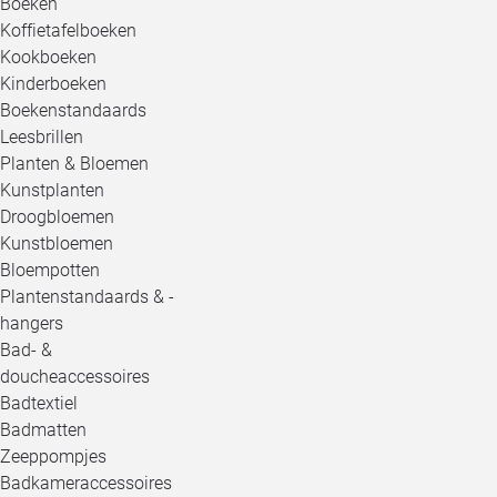
Boeken
Koffietafelboeken
Kookboeken
Kinderboeken
Boekenstandaards
Leesbrillen
Planten & Bloemen
Kunstplanten
Droogbloemen
Kunstbloemen
Bloempotten
Plantenstandaards & -
hangers
Bad- &
doucheaccessoires
Badtextiel
Badmatten
Zeeppompjes
Badkameraccessoires