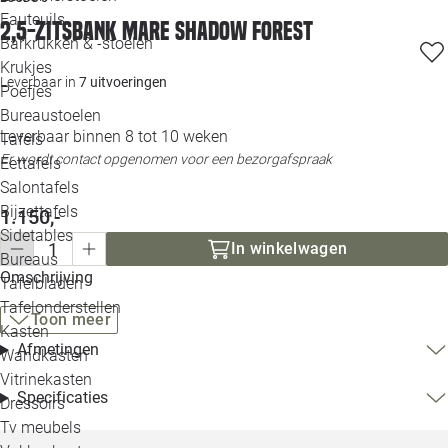
Loo
Fauteuils
2,5-zitsbank Mare shadow forest
Barkrukken & -stoelen
Krukjes
Loo
Leverbaar in
7 uitvoeringen
Poefjes
Bureaustoelen
Loo
Leverbaar binnen 8 tot 10 weken
Tafels
Er wordt contact opgenomen voor een bezorgafspraak
Eettafels
Loo
Salontafels
Bijzettafels
1.150,-
Loo
Sidetables
In winkelwagen
Bureaus
Omschrijving
Tafelbladen
Alle 
Tafelonderstellen
Toon meer
Kasten
Afmetingen
Wandkasten
Vitrinekasten
Specificaties
Dressoirs
Tv meubels