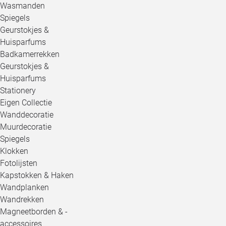
Wasmanden
Spiegels
Geurstokjes &
Huisparfums
Badkamerrekken
Geurstokjes &
Huisparfums
Stationery
Eigen Collectie
Wanddecoratie
Muurdecoratie
Spiegels
Klokken
Fotolijsten
Kapstokken & Haken
Wandplanken
Wandrekken
Magneetborden & -
accessoires