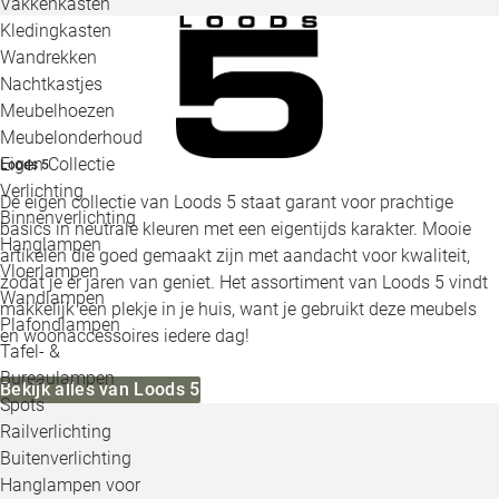
Vakkenkasten
Kledingkasten
Wandrekken
Nachtkastjes
Meubelhoezen
Meubelonderhoud
Eigen Collectie
Loods 5
Verlichting
De eigen collectie van Loods 5 staat garant voor prachtige
Binnenverlichting
basics in neutrale kleuren met een eigentijds karakter. Mooie
Hanglampen
artikelen die goed gemaakt zijn met aandacht voor kwaliteit,
Vloerlampen
zodat je er jaren van geniet. Het assortiment van Loods 5 vindt
Wandlampen
makkelijk een plekje in je huis, want je gebruikt deze meubels
Plafondlampen
en woonaccessoires iedere dag!
Tafel- &
Bureaulampen
Bekijk alles van Loods 5
Spots
Railverlichting
Buitenverlichting
Hanglampen voor