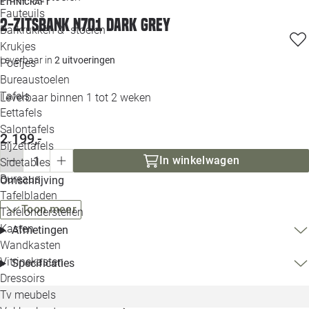
ETHNICRAFT
Loo
Fauteuils
2-zitsbank N701 dark grey
Barkrukken & -stoelen
Krukjes
Loo
Leverbaar in
2 uitvoeringen
Poefjes
Bureaustoelen
Loo
Tafels
Leverbaar binnen 1 tot 2 weken
Eettafels
Loo
Salontafels
2.199,-
Bijzettafels
Loo
In winkelwagen
Sidetables
Bureaus
Omschrijving
Tafelbladen
Alle 
Toon meer
Tafelonderstellen
Kasten
Afmetingen
Wandkasten
Vitrinekasten
Specificaties
Dressoirs
Tv meubels