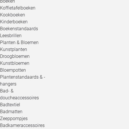
Boeken
Koffietafelboeken
Kookboeken
Kinderboeken
Boekenstandaards
Leesbrillen
Planten & Bloemen
Kunstplanten
Droogbloemen
Kunstbloemen
Bloempotten
Plantenstandaards & -
hangers
Bad- &
doucheaccessoires
Badtextiel
Badmatten
Zeeppompjes
Badkameraccessoires