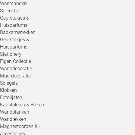
Wasmanden
Spiegels
Geurstokjes &
Huisparfums
Badkamerrekken
Geurstokjes &
Huisparfums
Stationery
Eigen Collectie
Wanddecoratie
Muurdecoratie
Spiegels
Klokken
Fotolijsten
Kapstokken & Haken
Wandplanken
Wandrekken
Magneetborden & -
accessoires