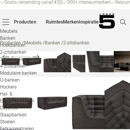
Gratis verzending vanaf €50
300+ interieurmerken
Retour
Producten
Ruimtes
Merken
Inspiratie
Meubels
Banken
Producten
/
Meubels
/
Banken
/
2-zitsbanken
Hoekbanken
Pagina
2-zitsbanken
3-zitsbanken
4-zitsbanken
Winke
Modulaire banken
U-banken
Klant
Hockers
Hal- &
Veelg
Eetkamerbanken
Daybeds
Openin
Slaapbanken
Loo
Stoelen
Eetkamerstoelen