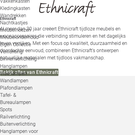
Vakkenkasten
Kledingkasten
Wandrekken
Ethnicraft
Nachtkastjes
Al meer dan 30 jaar creëert Ethnicraft tijdloze meubels en
Meubelhoezen
woonaccessoires die verbinding stimuleren en het dagelijks
Meubelonderhoud
leven verrijken. Met een focus op kwaliteit, duurzaamheid en
Eigen Collectie
doordachte eenvoud, combineren Ethnicraft’s ontwerpen
Verlichting
natuurlijke materialen met tijdloos vakmanschap.
Binnenverlichting
Hanglampen
Bekijk alles van Ethnicraft
Vloerlampen
Wandlampen
Plafondlampen
Tafel- &
Bureaulampen
Spots
Railverlichting
Buitenverlichting
Hanglampen voor