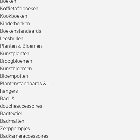
Boeken
Koffietafelboeken
Kookboeken
Kinderboeken
Boekenstandaards
Leesbrillen
Planten & Bloemen
Kunstplanten
Droogbloemen
Kunstbloemen
Bloempotten
Plantenstandaards & -
hangers
Bad- &
doucheaccessoires
Badtextiel
Badmatten
Zeeppompjes
Badkameraccessoires