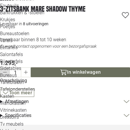
Loo
Fauteuils
3-zitsbank Mare shadow thyme
Barkrukken & -stoelen
Krukjes
Loo
Leverbaar in
8 uitvoeringen
Poefjes
Bureaustoelen
Loo
Leverbaar binnen 8 tot 10 weken
Tafels
Er wordt contact opgenomen voor een bezorgafspraak
Eettafels
Loo
Salontafels
Bijzettafels
1.295,-
Loo
Sidetables
In winkelwagen
Bureaus
Omschrijving
Tafelbladen
Alle 
Tafelonderstellen
Toon meer
Kasten
Afmetingen
Wandkasten
Vitrinekasten
Specificaties
Dressoirs
Tv meubels