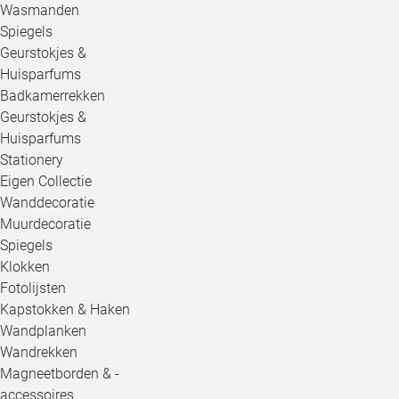
Wasmanden
Spiegels
Geurstokjes &
Huisparfums
Badkamerrekken
Geurstokjes &
Huisparfums
Stationery
Eigen Collectie
Wanddecoratie
Muurdecoratie
Spiegels
Klokken
Fotolijsten
Kapstokken & Haken
Wandplanken
Wandrekken
Magneetborden & -
accessoires