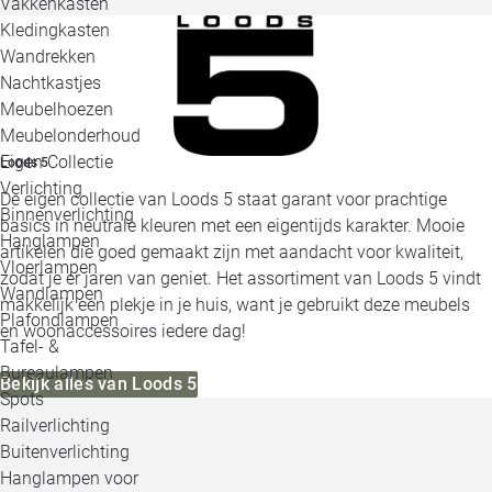
Vakkenkasten
Kledingkasten
Wandrekken
Nachtkastjes
Meubelhoezen
Meubelonderhoud
Eigen Collectie
Loods 5
Verlichting
De eigen collectie van Loods 5 staat garant voor prachtige
Binnenverlichting
basics in neutrale kleuren met een eigentijds karakter. Mooie
Hanglampen
artikelen die goed gemaakt zijn met aandacht voor kwaliteit,
Vloerlampen
zodat je er jaren van geniet. Het assortiment van Loods 5 vindt
Wandlampen
makkelijk een plekje in je huis, want je gebruikt deze meubels
Plafondlampen
en woonaccessoires iedere dag!
Tafel- &
Bureaulampen
Bekijk alles van Loods 5
Spots
Railverlichting
Buitenverlichting
Hanglampen voor