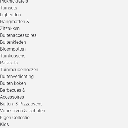
Picknicktafels
Tuinsets
Ligbedden
Hangmatten &
Zitzakken
Buitenaccessoires
Buitenkleden
Bloempotten
Tuinkussens
Parasols
Tuinmeubelhoezen
Buitenverlichting
Buiten koken
Barbecues &
Accessoires
Buiten- & Pizzaovens
Vuurkorven & -schalen
Eigen Collectie
Kids