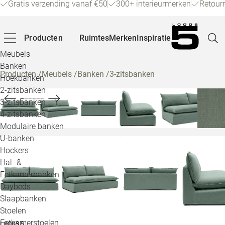
Gratis verzending vanaf €50
300+ interieurmerken
Retour
Producten
Ruimtes
Merken
Inspiratie
Meubels
Banken
Producten
/
Meubels
/
Banken
/
3-zitsbanken
Hoekbanken
Pagina
2-zitsbanken
3-zitsbanken
4-zitsbanken
Winke
Modulaire banken
U-banken
Klant
Hockers
Hal- &
Veelg
Eetkamerbanken
Daybeds
Openin
Slaapbanken
Loo
Stoelen
Eetkamerstoelen
LOODS 5