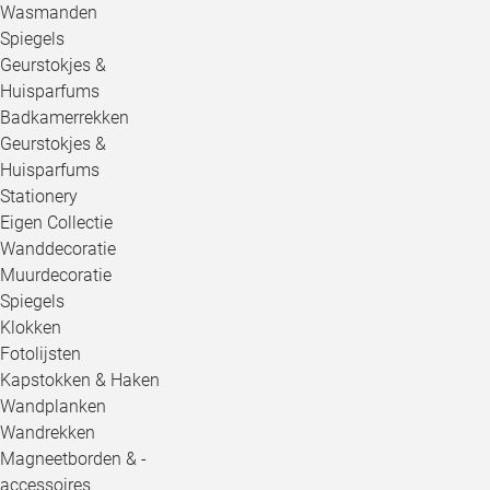
Wasmanden
Spiegels
Geurstokjes &
Huisparfums
Badkamerrekken
Geurstokjes &
Huisparfums
Stationery
Eigen Collectie
Wanddecoratie
Muurdecoratie
Spiegels
Klokken
Fotolijsten
Kapstokken & Haken
Wandplanken
Wandrekken
Magneetborden & -
accessoires