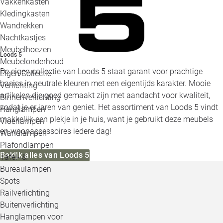
Vakkenkasten
Kledingkasten
Wandrekken
Nachtkastjes
Meubelhoezen
Loods 5
Meubelonderhoud
De eigen collectie van Loods 5 staat garant voor prachtige
Eigen Collectie
basics in neutrale kleuren met een eigentijds karakter. Mooie
Verlichting
artikelen die goed gemaakt zijn met aandacht voor kwaliteit,
Binnenverlichting
zodat je er jaren van geniet. Het assortiment van Loods 5 vindt
Hanglampen
makkelijk een plekje in je huis, want je gebruikt deze meubels
Vloerlampen
en woonaccessoires iedere dag!
Wandlampen
Plafondlampen
Bekijk alles van Loods 5
Tafel- &
Bureaulampen
Spots
Railverlichting
Buitenverlichting
Hanglampen voor