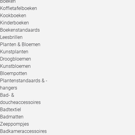
Boeken
Koffietafelboeken
Kookboeken
Kinderboeken
Boekenstandaards
Leesbrillen
Planten & Bloemen
Kunstplanten
Droogbloemen
Kunstbloemen
Bloempotten
Plantenstandaards & -
hangers
Bad- &
doucheaccessoires
Badtextiel
Badmatten
Zeeppompjes
Badkameraccessoires