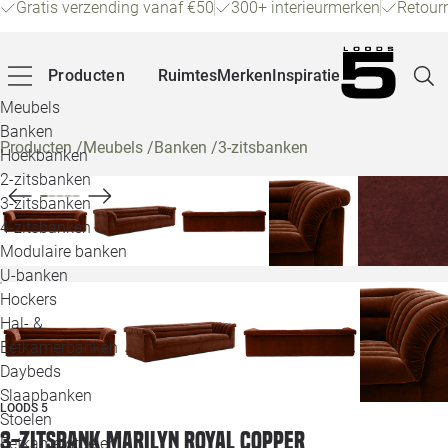
Gratis verzending vanaf €50
300+ interieurmerken
Retour
Producten
Ruimtes
Merken
Inspiratie
Meubels
Banken
Producten
/
Meubels
/
Banken
/
3-zitsbanken
Hoekbanken
Pagina
2-zitsbanken
3-zitsbanken
4-zitsbanken
Winke
Modulaire banken
U-banken
Klant
Hockers
Hal- &
Veelg
Eetkamerbanken
Daybeds
Openin
Slaapbanken
LOODS 5
Loo
Stoelen
3-zitsbank Marilyn royal copper
Eetkamerstoelen