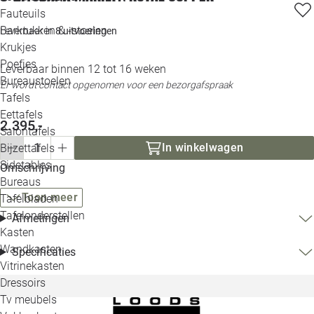
Loo
Fauteuils
Barkrukken & -stoelen
Leverbaar in
8 uitvoeringen
Krukjes
Loo
Poefjes
Leverbaar binnen 12 tot 16 weken
Bureaustoelen
Loo
Er wordt contact opgenomen voor een bezorgafspraak
Tafels
Eettafels
Loo
2.395,-
Salontafels
In winkelwagen
Bijzettafels
Loo
Sidetables
Omschrijving
Bureaus
Toon meer
Tafelbladen
Alle 
Tafelonderstellen
Afmetingen
Kasten
Wandkasten
Specificaties
Vitrinekasten
Dressoirs
Tv meubels