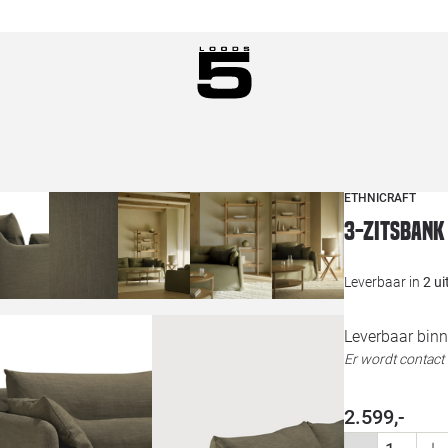
ETHNICRAFT
3-zitsbank
Leverbaar in
2 u
Leverbaar binn
Er wordt contac
2.599,-