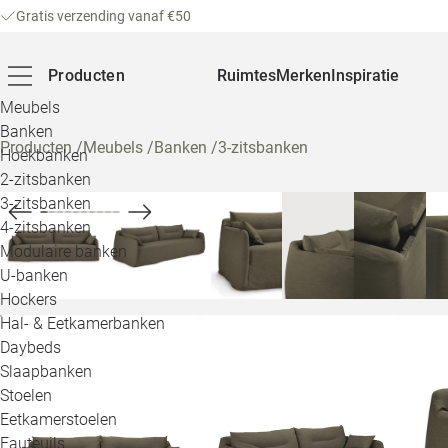
Gratis verzending vanaf €50
Producten
Ruimtes
Merken
Inspiratie
Meubels
Banken
Producten
/
Meubels
/
Banken
/
3-zitsbanken
Hoekbanken
2-zitsbanken
3-zitsbanken
4-zitsbanken
Modulaire banken
U-banken
Hockers
Hal- & Eetkamerbanken
Daybeds
Slaapbanken
Stoelen
Eetkamerstoelen
Fauteuils