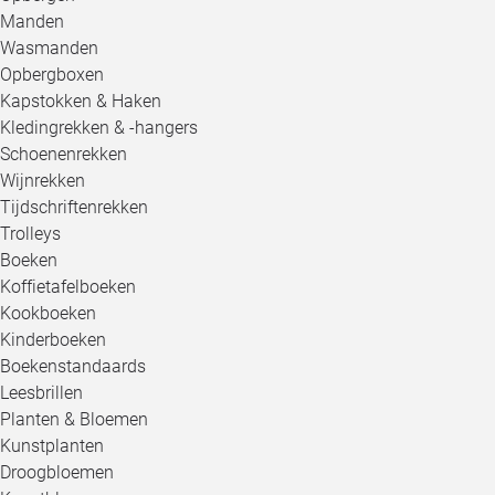
Manden
Wasmanden
Opbergboxen
Kapstokken & Haken
Kledingrekken & -hangers
Schoenenrekken
Wijnrekken
Tijdschriftenrekken
Trolleys
Boeken
Koffietafelboeken
Kookboeken
Kinderboeken
Boekenstandaards
Leesbrillen
Planten & Bloemen
Kunstplanten
Droogbloemen