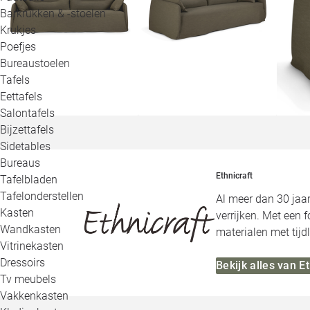
Barkrukken & -stoelen
Krukjes
Poefjes
Bureaustoelen
Tafels
Eettafels
Salontafels
Bijzettafels
Sidetables
Bureaus
Ethnicraft
Tafelbladen
Tafelonderstellen
Al meer dan 30 jaar
Kasten
verrijken. Met een 
Wandkasten
materialen met tij
Vitrinekasten
Dressoirs
Bekijk alles van E
Tv meubels
Vakkenkasten