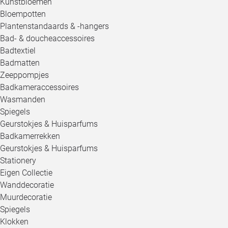
Kunstbloemen
Bloempotten
Plantenstandaards & -hangers
Bad- & doucheaccessoires
Badtextiel
Badmatten
Zeeppompjes
Badkameraccessoires
Wasmanden
Spiegels
Geurstokjes & Huisparfums
Badkamerrekken
Geurstokjes & Huisparfums
Stationery
Eigen Collectie
Wanddecoratie
Muurdecoratie
Spiegels
Klokken