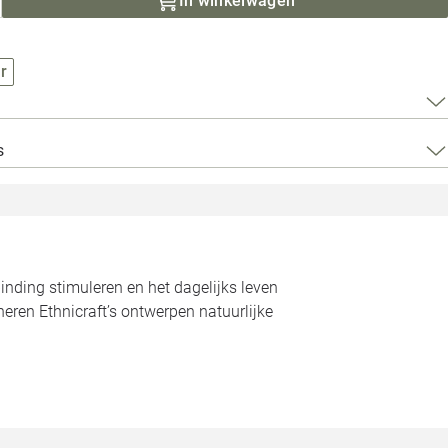
In winkelwagen
Loods 5 Za
Loods 5 Gara
r
Alle openingst
s
inding stimuleren en het dagelijks leven
eren Ethnicraft’s ontwerpen natuurlijke