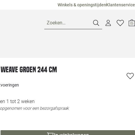
Winkels & openingstijden
Klantenservice
Zoeken…
Openingstijden
 Weave groen 244 cm
Pagina suggesties
Loods 5 Ame
itvoeringen
Winkels
Loods 5 Dui
en 1 tot 2 weken
Klantenservice
Loods 5 Maas
t opgenomen voor een bezorgafspraak
Veelgestelde vragen
Loods 5 Slie