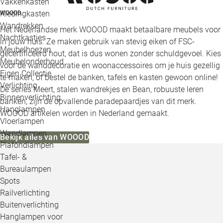
Vakkenkasten
Kledingkasten
WOOOD
Wandrekken
Het Nederlandse merk WOOOD maakt betaalbare meubels voor
Nachtkastjes
in jouw huis. Ze maken gebruik van stevig eiken of FSC-
Meubelhoezen
gecertificeerd hout, dat is dus wonen zonder schuldgevoel. Kies
Meubelonderhoud
voor de wanddecoratie en woonaccessoires om je huis gezellig
Eigen Collectie
te maken, of bestel de banken, tafels en kasten gewoon online!
Verlichting
De series Meert, stalen wandrekjes en Bean, robuuste leren
Binnenverlichting
banken, zijn de opvallende paradepaardjes van dit merk.
Hanglampen
WOOOD artikelen worden in Nederland gemaakt.
Vloerlampen
Wandlampen
Bekijk alles van WOOOD
Plafondlampen
Tafel- &
Bureaulampen
Spots
Railverlichting
Buitenverlichting
Hanglampen voor