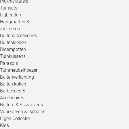
Picknicktafels
Tuinsets
Ligbedden
Hangmatten &
Zitzakken
Buitenaccessoires
Buitenkleden
Bloempotten
Tuinkussens
Parasols
Tuinmeubelhoezen
Buitenverlichting
Buiten koken
Barbecues &
Accessoires
Buiten- & Pizzaovens
Vuurkorven & -schalen
Eigen Collectie
Kids