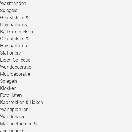
Wasmanden
Spiegels
Geurstokjes &
Huisparfums
Badkamerrekken
Geurstokjes &
Huisparfums
Stationery
Eigen Collectie
Wanddecoratie
Muurdecoratie
Spiegels
Klokken
Fotolijsten
Kapstokken & Haken
Wandplanken
Wandrekken
Magneetborden & -
accessoires