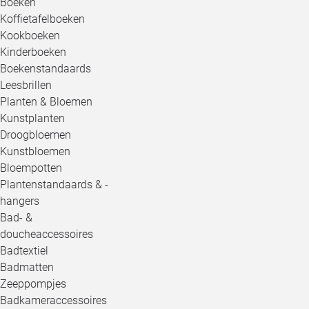
Boeken
Koffietafelboeken
Kookboeken
Kinderboeken
Boekenstandaards
Leesbrillen
Planten & Bloemen
Kunstplanten
Droogbloemen
Kunstbloemen
Bloempotten
Plantenstandaards & -
hangers
Bad- &
doucheaccessoires
Badtextiel
Badmatten
Zeeppompjes
Badkameraccessoires