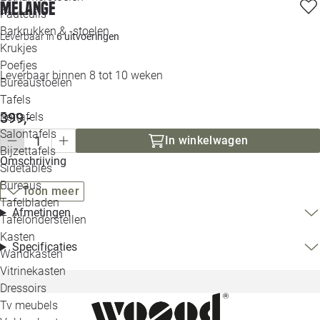
melange
Loo
Fauteuils
Barkrukken & -stoelen
Leverbaar in
6 uitvoeringen
Krukjes
Loo
Poefjes
Leverbaar binnen 8 tot 10 weken
Bureaustoelen
Loo
Tafels
399,-
Eettafels
Loo
Salontafels
In winkelwagen
Bijzettafels
Omschrijving
Loo
Sidetables
Bureaus
Toon meer
Tafelbladen
Alle 
Afmetingen
Tafelonderstellen
Kasten
Specificaties
Wandkasten
Vitrinekasten
Dressoirs
Tv meubels