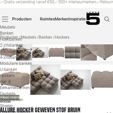
Gratis verzending vanaf €50
300+ interieurmerken
Retour
Producten
Ruimtes
Merken
Inspiratie
Meubels
Banken
Producten
/
Meubels
/
Banken
/
Hockers
Hoekbanken
Pagina
2-zitsbanken
3-zitsbanken
4-zitsbanken
Winke
Modulaire banken
U-banken
Klant
Hockers
Hal- &
Veelg
Eetkamerbanken
Daybeds
Openin
Alleen online
Slaapbanken
WOOOD
Loo
Stoelen
Allure hocker geweven stof bruin
Eetkamerstoelen