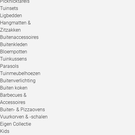
Picknicktafels
Tuinsets
Ligbedden
Hangmatten &
Zitzakken
Buitenaccessoires
Buitenkleden
Bloempotten
Tuinkussens
Parasols
Tuinmeubelhoezen
Buitenverlichting
Buiten koken
Barbecues &
Accessoires
Buiten- & Pizzaovens
Vuurkorven & -schalen
Eigen Collectie
Kids