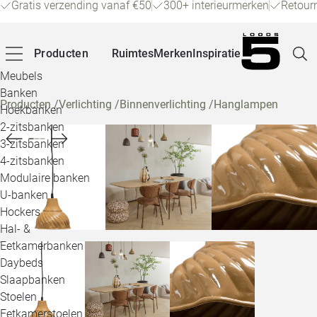
Gratis verzending vanaf €50
300+ interieurmerken
Retour
Producten
Ruimtes
Merken
Inspiratie
Meubels
Banken
Producten
/
Verlichting
/
Binnenverlichting
/
Hanglampen
Hoekbanken
Pagina
2-zitsbanken
3-zitsbanken
4-zitsbanken
Winke
Modulaire banken
U-banken
Klant
Hockers
Hal- &
Veelg
Eetkamerbanken
Daybeds
Openin
Slaapbanken
Loo
Stoelen
Eetkamerstoelen