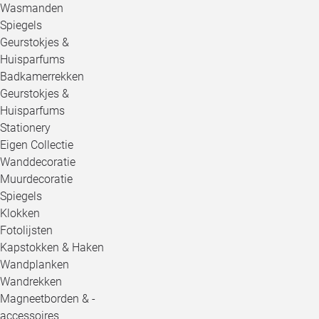
Wasmanden
Spiegels
Geurstokjes &
Huisparfums
Badkamerrekken
Geurstokjes &
Huisparfums
Stationery
Eigen Collectie
Wanddecoratie
Muurdecoratie
Spiegels
Klokken
Fotolijsten
Kapstokken & Haken
Wandplanken
Wandrekken
Magneetborden & -
accessoires