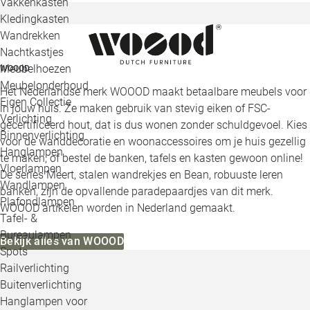
Vakkenkasten
Kledingkasten
Wandrekken
Nachtkastjes
Meubelhoezen
WOOOD
Meubelonderhoud
Het Nederlandse merk WOOOD maakt betaalbare meubels voor
Eigen Collectie
in jouw huis. Ze maken gebruik van stevig eiken of FSC-
Verlichting
gecertificeerd hout, dat is dus wonen zonder schuldgevoel. Kies
Binnenverlichting
voor de wanddecoratie en woonaccessoires om je huis gezellig
Hanglampen
te maken, of bestel de banken, tafels en kasten gewoon online!
Vloerlampen
De series Meert, stalen wandrekjes en Bean, robuuste leren
Wandlampen
banken, zijn de opvallende paradepaardjes van dit merk.
Plafondlampen
WOOOD artikelen worden in Nederland gemaakt.
Tafel- &
Bureaulampen
Bekijk alles van WOOOD
Spots
Railverlichting
Buitenverlichting
Hanglampen voor