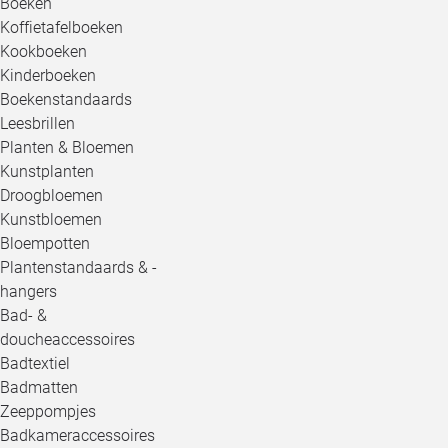
Boeken
Koffietafelboeken
Kookboeken
Kinderboeken
Boekenstandaards
Leesbrillen
Planten & Bloemen
Kunstplanten
Droogbloemen
Kunstbloemen
Bloempotten
Plantenstandaards & -
hangers
Bad- &
doucheaccessoires
Badtextiel
Badmatten
Zeeppompjes
Badkameraccessoires