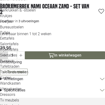
Loo
Fauteuils
Badkamerrek Nami oceaan zand - set van
Barkrukken & -stoelen
2
Krukjes
Loo
Leverbaar in
3 uitvoeringen
Poefjes
Bureaustoelen
Loo
Tafels
Leverbaar binnen 1 tot 2 weken
Eettafels
Loo
Salontafels
39,95
Bijzettafels
Loo
In winkelwagen
Sidetables
Bureaus
Omschrijving
Tafelbladen
Alle 
Toon meer
Tafelonderstellen
Kasten
Afmetingen
Wandkasten
Vitrinekasten
Specificaties
Dressoirs
Tv meubels