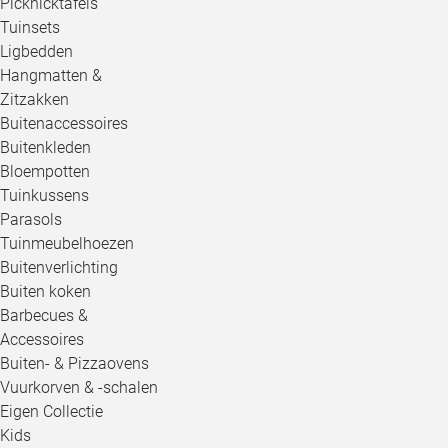
Picknicktafels
Tuinsets
Ligbedden
Hangmatten &
Zitzakken
Buitenaccessoires
Buitenkleden
Bloempotten
Tuinkussens
Parasols
Tuinmeubelhoezen
Buitenverlichting
Buiten koken
Barbecues &
Accessoires
Buiten- & Pizzaovens
Vuurkorven & -schalen
Eigen Collectie
Kids