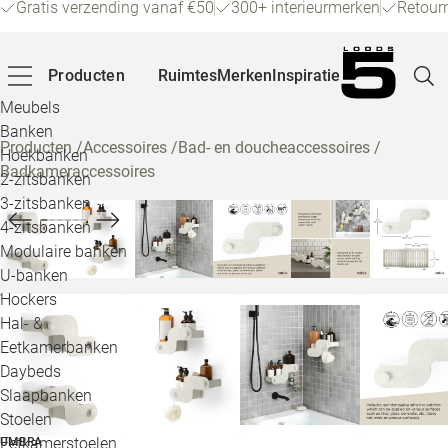
Gratis verzending vanaf €50
300+ interieurmerken
Retour
Producten
Ruimtes
Merken
Inspiratie
Meubels
Banken
Producten
/
Accessoires
/
Bad- en doucheaccessoires
/
Hoekbanken
Badkameraccessoires
Pagina
2-zitsbanken
3-zitsbanken
4-zitsbanken
Winke
Modulaire banken
U-banken
Klant
Hockers
Hal- &
Veelg
Eetkamerbanken
Daybeds
Openin
Slaapbanken
Loo
Stoelen
Eetkamerstoelen
UMBRA