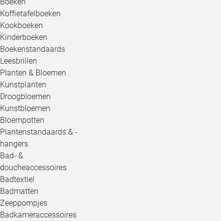
Boeken
Koffietafelboeken
Kookboeken
Kinderboeken
Boekenstandaards
Leesbrillen
Planten & Bloemen
Kunstplanten
Droogbloemen
Kunstbloemen
Bloempotten
Plantenstandaards & -
hangers
Bad- &
doucheaccessoires
Badtextiel
Badmatten
Zeeppompjes
Badkameraccessoires