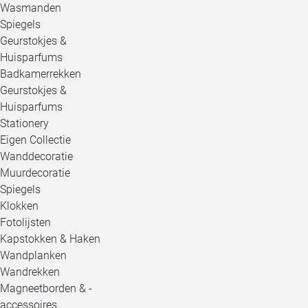
Wasmanden
Spiegels
Geurstokjes &
Huisparfums
Badkamerrekken
Geurstokjes &
Huisparfums
Stationery
Eigen Collectie
Wanddecoratie
Muurdecoratie
Spiegels
Klokken
Fotolijsten
Kapstokken & Haken
Wandplanken
Wandrekken
Magneetborden & -
accessoires