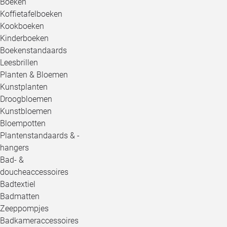
Boeken
Koffietafelboeken
Kookboeken
Kinderboeken
Boekenstandaards
Leesbrillen
Planten & Bloemen
Kunstplanten
Droogbloemen
Kunstbloemen
Bloempotten
Plantenstandaards & -
hangers
Bad- &
doucheaccessoires
Badtextiel
Badmatten
Zeeppompjes
Badkameraccessoires