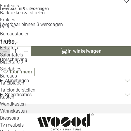
Loo
Fauteuils
Leverbaar in
9 uitvoeringen
Barkrukken & -stoelen
Krukjes
Loo
Leverbaar binnen 3 werkdagen
Poefjes
Bureaustoelen
Loo
Tafels
1.099,-
Eettafels
Loo
In winkelwagen
Salontafels
Omschrijving
Bijzettafels
Loo
Sidetables
(out
Toon meer
Bureaus
Afmetingen
Tafelbladen
Alle 
Tafelonderstellen
Specificaties
Kasten
Wandkasten
Vitrinekasten
Dressoirs
Tv meubels