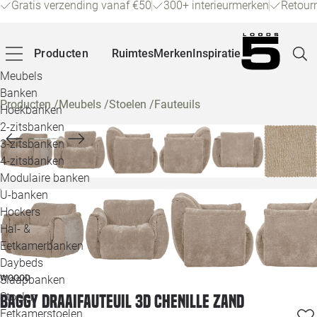
Gratis verzending vanaf €50
300+ interieurmerken
Retour
Producten
Ruimtes
Merken
Inspiratie
Meubels
Banken
Producten
/
Meubels
/
Stoelen
/
Fauteuils
Hoekbanken
Pagina
2-zitsbanken
3-zitsbanken
4-zitsbanken
Winke
Modulaire banken
U-banken
Klant
Hockers
Hal- &
Veelg
Eetkamerbanken
Daybeds
Openin
WOOOD
Slaapbanken
Loo
Stoelen
Baggy draaifauteuil 3d chenille zand
Eetkamerstoelen