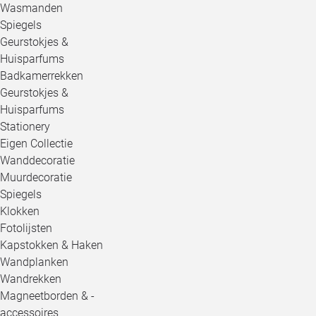
Wasmanden
Spiegels
Geurstokjes &
Huisparfums
Badkamerrekken
Geurstokjes &
Huisparfums
Stationery
Eigen Collectie
Wanddecoratie
Muurdecoratie
Spiegels
Klokken
Fotolijsten
Kapstokken & Haken
Wandplanken
Wandrekken
Magneetborden & -
accessoires