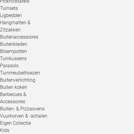
Picknicktafels
Tuinsets
Ligbedden
Hangmatten &
Zitzakken
Buitenaccessoires
Buitenkleden
Bloempotten
Tuinkussens
Parasols
Tuinmeubelhoezen
Buitenverlichting
Buiten koken
Barbecues &
Accessoires
Buiten- & Pizzaovens
Vuurkorven & -schalen
Eigen Collectie
Kids