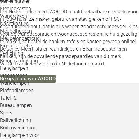
Vakkenkasten
WOOOD
Kledingkasten
Het Nederlandse merk WOOOD maakt betaalbare meubels voor
Wandrekken
in jouw huis. Ze maken gebruik van stevig eiken of FSC-
Nachtkastjes
gecertificeerd hout, dat is dus wonen zonder schuldgevoel. Kies
Meubelhoezen
voor de wanddecoratie en woonaccessoires om je huis gezellig
Meubelonderhoud
te maken, of bestel de banken, tafels en kasten gewoon online!
Eigen Collectie
De series Meert, stalen wandrekjes en Bean, robuuste leren
Verlichting
banken, zijn de opvallende paradepaardjes van dit merk.
Binnenverlichting
WOOOD artikelen worden in Nederland gemaakt.
Hanglampen
Vloerlampen
Bekijk alles van WOOOD
Wandlampen
Plafondlampen
Tafel- &
Bureaulampen
Spots
Railverlichting
Buitenverlichting
Hanglampen voor