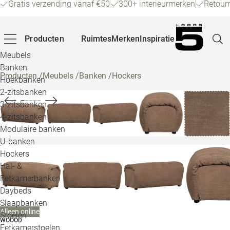
Gratis verzending vanaf €50
300+ interieurmerken
Retour
Producten
Ruimtes
Merken
Inspiratie
Meubels
Banken
Producten
/
Meubels
/
Banken
/
Hockers
Hoekbanken
Pagina
2-zitsbanken
3-zitsbanken
4-zitsbanken
Winke
Modulaire banken
U-banken
Klant
Hockers
Hal- &
Veelg
Eetkamerbanken
Daybeds
Openin
Slaapbanken
Alleen online
Loo
Stoelen
WOOOD
Eetkamerstoelen