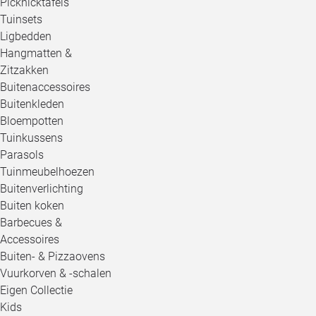
Picknicktafels
Tuinsets
Ligbedden
Hangmatten &
Zitzakken
Buitenaccessoires
Buitenkleden
Bloempotten
Tuinkussens
Parasols
Tuinmeubelhoezen
Buitenverlichting
Buiten koken
Barbecues &
Accessoires
Buiten- & Pizzaovens
Vuurkorven & -schalen
Eigen Collectie
Kids