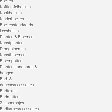
Boeken
Koffietafelboeken
Kookboeken
Kinderboeken
Boekenstandaards
Leesbrillen
Planten & Bloemen
Kunstplanten
Droogbloemen
Kunstbloemen
Bloempotten
Plantenstandaards & -
hangers
Bad- &
doucheaccessoires
Badtextiel
Badmatten
Zeeppompjes
Badkameraccessoires