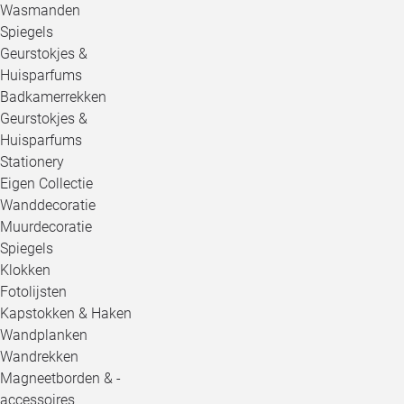
Wasmanden
Spiegels
Geurstokjes &
Huisparfums
Badkamerrekken
Geurstokjes &
Huisparfums
Stationery
Eigen Collectie
Wanddecoratie
Muurdecoratie
Spiegels
Klokken
Fotolijsten
Kapstokken & Haken
Wandplanken
Wandrekken
Magneetborden & -
accessoires