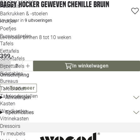
Baggy hocker geweven chenille bruin
Loo
Fauteuils
Barkrukken & -stoelen
Leverbaar in
9 uitvoeringen
Krukjes
Loo
Poefjes
Bureaustoelen
Leverbaar binnen 8 tot 10 weken
Loo
Tafels
Eettafels
Loo
399,-
Salontafels
In winkelwagen
Bijzettafels
Loo
Sidetables
(out
Omschrijving
Bureaus
Toon meer
Tafelbladen
Alle 
Tafelonderstellen
Afmetingen
Kasten
Wandkasten
Specificaties
Vitrinekasten
Dressoirs
Tv meubels