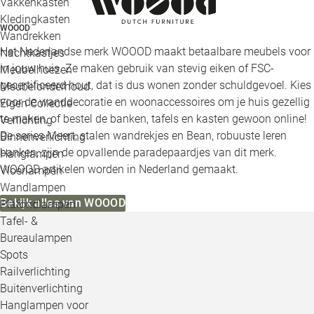
Vakkenkasten
Kledingkasten
WOOOD
Wandrekken
Het Nederlandse merk WOOOD maakt betaalbare meubels voor
Nachtkastjes
in jouw huis. Ze maken gebruik van stevig eiken of FSC-
Meubelhoezen
gecertificeerd hout, dat is dus wonen zonder schuldgevoel. Kies
Meubelonderhoud
voor de wanddecoratie en woonaccessoires om je huis gezellig
Eigen Collectie
te maken, of bestel de banken, tafels en kasten gewoon online!
Verlichting
De series Meert, stalen wandrekjes en Bean, robuuste leren
Binnenverlichting
banken, zijn de opvallende paradepaardjes van dit merk.
Hanglampen
WOOOD artikelen worden in Nederland gemaakt.
Vloerlampen
Wandlampen
Bekijk alles van WOOOD
Plafondlampen
Tafel- &
Bureaulampen
Spots
Railverlichting
Buitenverlichting
Hanglampen voor