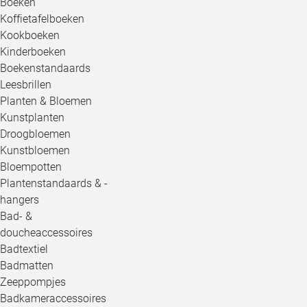
Boeken
Koffietafelboeken
Kookboeken
Kinderboeken
Boekenstandaards
Leesbrillen
Planten & Bloemen
Kunstplanten
Droogbloemen
Kunstbloemen
Bloempotten
Plantenstandaards & -
hangers
Bad- &
doucheaccessoires
Badtextiel
Badmatten
Zeeppompjes
Badkameraccessoires