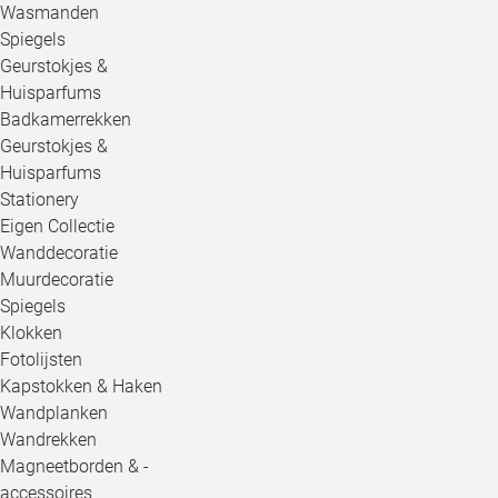
Wasmanden
Spiegels
Geurstokjes &
Huisparfums
Badkamerrekken
Geurstokjes &
Huisparfums
Stationery
Eigen Collectie
Wanddecoratie
Muurdecoratie
Spiegels
Klokken
Fotolijsten
Kapstokken & Haken
Wandplanken
Wandrekken
Magneetborden & -
accessoires