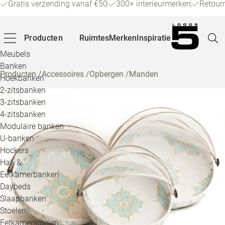
Gratis verzending vanaf €50
300+ interieurmerken
Retour
Producten
Ruimtes
Merken
Inspiratie
Meubels
Banken
Producten
/
Accessoires
/
Opbergen
/
Manden
Hoekbanken
Pagina
2-zitsbanken
3-zitsbanken
4-zitsbanken
Winke
Modulaire banken
U-banken
Klant
Hockers
Hal- &
Veelg
Eetkamerbanken
Daybeds
Openin
Slaapbanken
Loo
Stoelen
Eetkamerstoelen