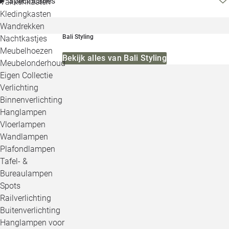
Specificaties
Vakkenkasten
Kledingkasten
Wandrekken
Bali Styling
Nachtkastjes
Meubelhoezen
Bekijk alles van Bali Styling
Meubelonderhoud
Eigen Collectie
Verlichting
Binnenverlichting
Hanglampen
Vloerlampen
Wandlampen
Plafondlampen
Tafel- &
Bureaulampen
Spots
Railverlichting
Buitenverlichting
Hanglampen voor