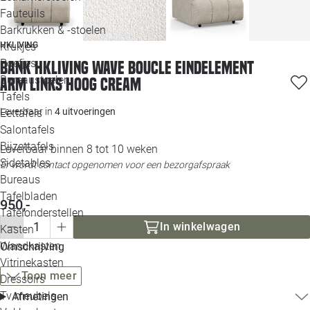
Loo
Fauteuils
Barkrukken & -stoelen
HKLIVING
Krukjes
Loo
Poefjes
Bank HKliving Wave Boucle eindelement
Bureaustoelen
arm links hoog cream
Loo
Tafels
Leverbaar in
4 uitvoeringen
Eettafels
Loo
Salontafels
Bijzettafels
Loo
Leverbaar binnen 8 tot 10 weken
Sidetables
(out
Er wordt contact opgenomen voor een bezorgafspraak
Bureaus
Tafelbladen
950,-
Alle 
Tafelonderstellen
In winkelwagen
Kasten
Wandkasten
Omschrijving
Vitrinekasten
Toon meer
Dressoirs
Tv meubels
Afmetingen