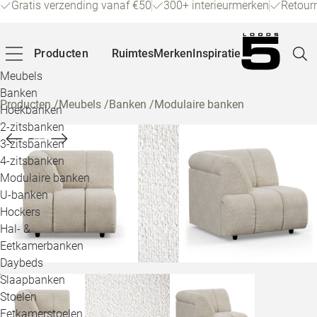
Gratis verzending vanaf €50
300+ interieurmerken
Retour
Producten
Ruimtes
Merken
Inspiratie
Meubels
Banken
Producten
/
Meubels
/
Banken
/
Modulaire banken
Hoekbanken
Pagina
2-zitsbanken
3-zitsbanken
4-zitsbanken
Winke
Modulaire banken
U-banken
Klant
Hockers
Hal- &
Veelg
Eetkamerbanken
Daybeds
Openin
Slaapbanken
Loo
Stoelen
Eetkamerstoelen