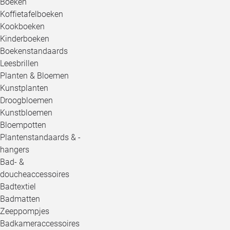
Boeken
Koffietafelboeken
Kookboeken
Kinderboeken
Boekenstandaards
Leesbrillen
Planten & Bloemen
Kunstplanten
Droogbloemen
Kunstbloemen
Bloempotten
Plantenstandaards & -
hangers
Bad- &
doucheaccessoires
Badtextiel
Badmatten
Zeeppompjes
Badkameraccessoires