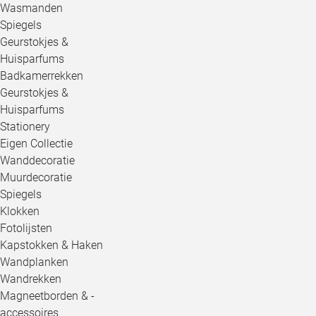
Wasmanden
Spiegels
Geurstokjes &
Huisparfums
Badkamerrekken
Geurstokjes &
Huisparfums
Stationery
Eigen Collectie
Wanddecoratie
Muurdecoratie
Spiegels
Klokken
Fotolijsten
Kapstokken & Haken
Wandplanken
Wandrekken
Magneetborden & -
accessoires