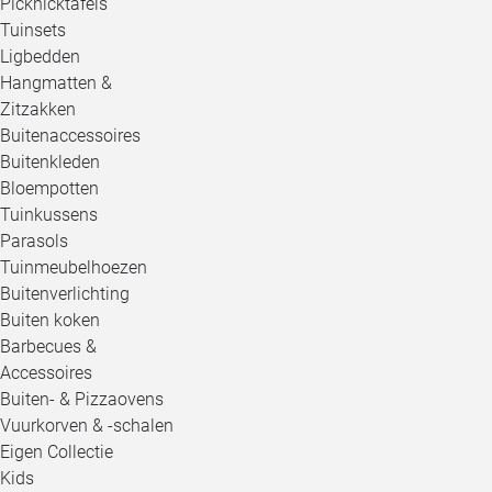
Picknicktafels
Tuinsets
Ligbedden
Hangmatten &
Zitzakken
Buitenaccessoires
Buitenkleden
Bloempotten
Tuinkussens
Parasols
Tuinmeubelhoezen
Buitenverlichting
Buiten koken
Barbecues &
Accessoires
Buiten- & Pizzaovens
Vuurkorven & -schalen
Eigen Collectie
Kids