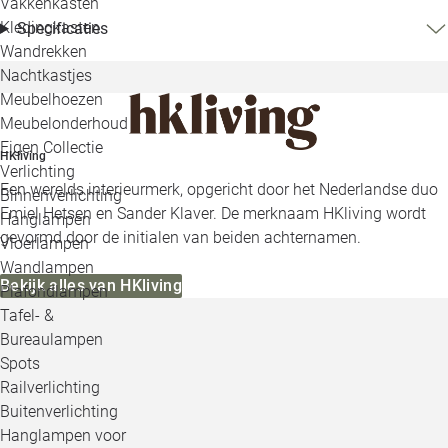
Vakkenkasten
Kledingkasten
Specificaties
Wandrekken
Nachtkastjes
Meubelhoezen
Meubelonderhoud
Eigen Collectie
HKliving
Verlichting
Een werelds interieurmerk, opgericht door het Nederlandse duo
Binnenverlichting
Emiel Hetsen en Sander Klaver. De merknaam HKliving wordt
Hanglampen
gevormd door de initialen van beiden achternamen.
Vloerlampen
Wandlampen
Bekijk alles van HKliving
Plafondlampen
Tafel- &
Bureaulampen
Spots
Railverlichting
Buitenverlichting
Hanglampen voor