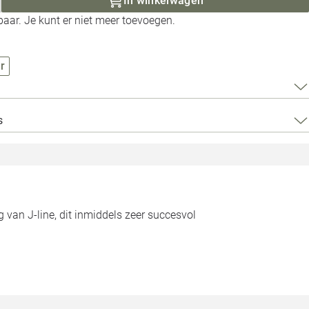
In winkelwagen
Loods 5 Za
aar. Je kunt er niet meer toevoegen.
Loods 5 Gara
r
Alle openingst
s
an J-line, dit inmiddels zeer succesvol