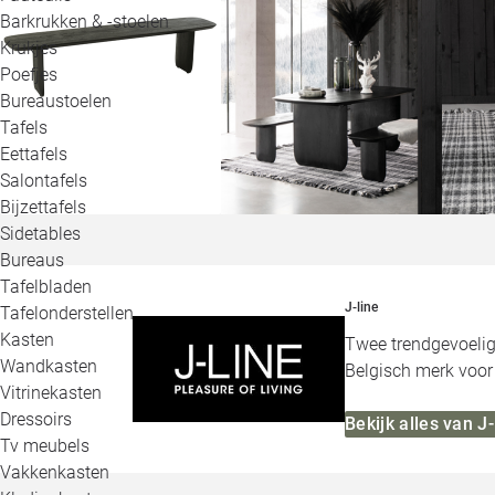
Barkrukken & -stoelen
Krukjes
Poefjes
Bureaustoelen
Tafels
Eettafels
Salontafels
Bijzettafels
Sidetables
Bureaus
Tafelbladen
J-line
Tafelonderstellen
Kasten
Twee trendgevoelig
Wandkasten
Belgisch merk voor 
Vitrinekasten
Dressoirs
Bekijk alles van J-
Tv meubels
Vakkenkasten