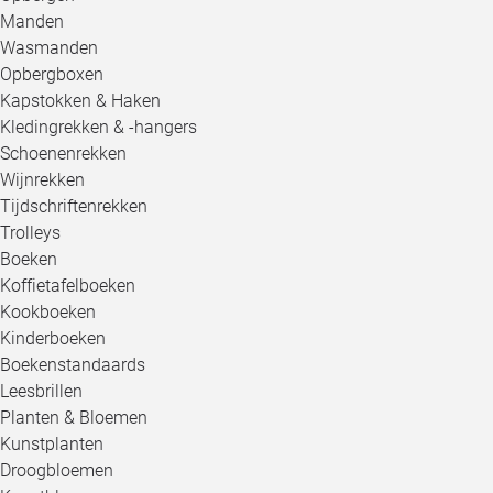
Manden
Wasmanden
Opbergboxen
Kapstokken & Haken
Kledingrekken & -hangers
Schoenenrekken
Wijnrekken
Tijdschriftenrekken
Trolleys
Boeken
Koffietafelboeken
Kookboeken
Kinderboeken
Boekenstandaards
Leesbrillen
Planten & Bloemen
Kunstplanten
Droogbloemen