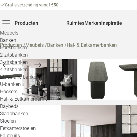
Gratis verzending vanaf €50
Producten
Ruimtes
Merken
Inspiratie
Meubels
Banken
Producten
/
Meubels
/
Banken
/
Hal- & Eetkamerbanken
Hoekbanken
2-zitsbanken
3-zitsbanken
4-zitsbanken
Modulaire banken
U-banken
Hockers
Hal- & Eetkamerbanken
Daybeds
Slaapbanken
Stoelen
Eetkamerstoelen
Fauteuils