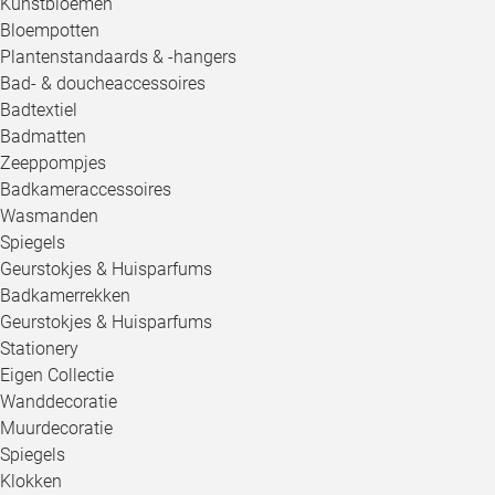
Kunstbloemen
Bloempotten
Plantenstandaards & -hangers
Bad- & doucheaccessoires
Badtextiel
Badmatten
Zeeppompjes
Badkameraccessoires
Wasmanden
Spiegels
Geurstokjes & Huisparfums
Badkamerrekken
Geurstokjes & Huisparfums
Stationery
Eigen Collectie
Wanddecoratie
Muurdecoratie
Spiegels
Klokken