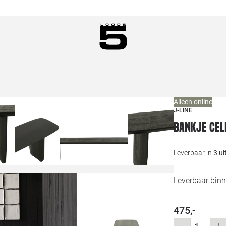
Alleen online
J-LINE
Bankje Cel
Leverbaar in
3 u
Leverbaar binn
475,-