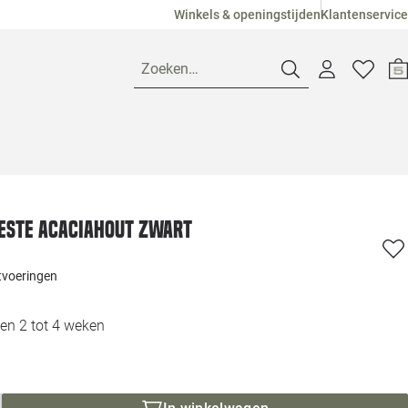
Winkels & openingstijden
Klantenservice
Zoeken…
Openingstijden
Pagina suggesties
Loods 5 Ame
este acaciahout zwart
Winkels
Loods 5 Dui
itvoeringen
Klantenservice
Loods 5 Maas
en 2 tot 4 weken
Veelgestelde vragen
Loods 5 Slie