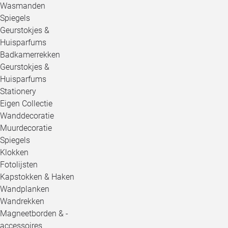
Wasmanden
Spiegels
Geurstokjes &
Huisparfums
Badkamerrekken
Geurstokjes &
Huisparfums
Stationery
Eigen Collectie
Wanddecoratie
Muurdecoratie
Spiegels
Klokken
Fotolijsten
Kapstokken & Haken
Wandplanken
Wandrekken
Magneetborden & -
accessoires