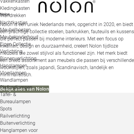
Vakkenkasten
Kledingkasten
Nolon
Wandrekken
Nachtkastjes
Nolon is een uniek Nederlands merk, opgericht in 2020, en biedt
Meubelhoezen
een prachtige collectie stoelen, barkrukken, fauteuils en kussens
Meubelonderhoud
die perfect passen bij moderne interieurs. Met een focus op
Eigen Collectie
kwaliteit, design en duurzaamheid, creëert Nolon tijdloze
Verlichting
meubels die zowel stijlvol als functioneel zijn. Het merk biedt
Binnenverlichting
een breed assortiment aan meubels die passen bij verschillende
Hanglampen
woonstijlen, zoals japandi, Scandinavisch, landelijk en
Vloerlampen
minimalistisch.
Wandlampen
Plafondlampen
Bekijk alles van Nolon
Tafel- &
Bureaulampen
Spots
Railverlichting
Buitenverlichting
Hanglampen voor