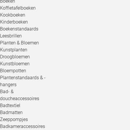
Boeken
Koffietafelboeken
Kookboeken
Kinderboeken
Boekenstandaards
Leesbrillen
Planten & Bloemen
Kunstplanten
Droogbloemen
Kunstbloemen
Bloempotten
Plantenstandaards & -
hangers
Bad- &
doucheaccessoires
Badtextiel
Badmatten
Zeeppompjes
Badkameraccessoires