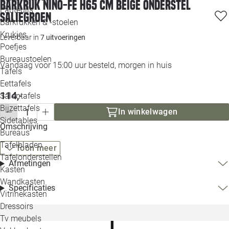
Barkruk Nino-Fé H65 cm beige onderstel
Loo
Fauteuils
saliegroen
Barkrukken & -stoelen
Krukjes
Loo
Leverbaar in
7 uitvoeringen
Poefjes
Bureaustoelen
Loo
Vandaag voor 15:00 uur besteld, morgen in huis
Tafels
Eettafels
Loo
114,-
Salontafels
Bijzettafels
In winkelwagen
Loo
Sidetables
Omschrijving
Bureaus
Tafelbladen
Toon meer
Alle 
Tafelonderstellen
Afmetingen
Kasten
Wandkasten
Specificaties
Vitrinekasten
Dressoirs
Tv meubels