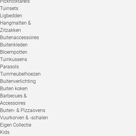
Picknicktafels
Tuinsets
Ligbedden
Hangmatten &
Zitzakken
Buitenaccessoires
Buitenkleden
Bloempotten
Tuinkussens
Parasols
Tuinmeubelhoezen
Buitenverlichting
Buiten koken
Barbecues &
Accessoires
Buiten- & Pizzaovens
Vuurkorven & -schalen
Eigen Collectie
Kids