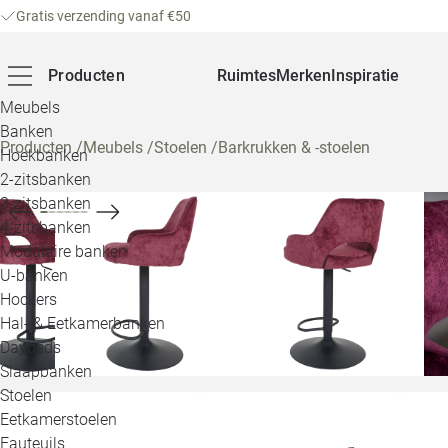
Gratis verzending vanaf €50
Producten
Ruimtes
Merken
Inspiratie
Meubels
Banken
Producten
/
Meubels
/
Stoelen
/
Barkrukken & -stoelen
Hoekbanken
2-zitsbanken
3-zitsbanken
4-zitsbanken
Modulaire banken
U-banken
Hockers
Hal- & Eetkamerbanken
Daybeds
Slaapbanken
Stoelen
Eetkamerstoelen
Fauteuils