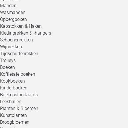
Manden
Wasmanden
Opbergboxen
Kapstokken & Haken
Kledingrekken & -hangers
Schoenenrekken
Wijnrekken
Tijdschriftenrekken
Trolleys
Boeken
Koffietafelboeken
Kookboeken
Kinderboeken
Boekenstandaards
Leesbrillen
Planten & Bloemen
Kunstplanten
Droogbloemen