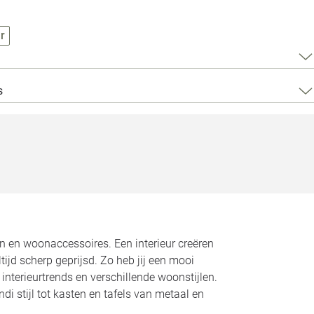
Loods 5 Za
r
Loods 5 Gara
Alle openingst
s
n en woonaccessoires. Een interieur creëren
ltijd scherp geprijsd. Zo heb jij een mooi
 interieurtrends en verschillende woonstijlen.
di stijl tot kasten en tafels van metaal en