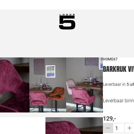
HOME67
Barkruk Vi
Leverbaar in
5 u
Leverbaar bin
129,-