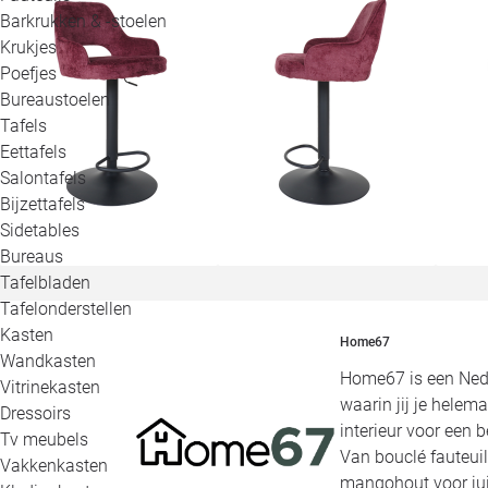
Barkrukken & -stoelen
Krukjes
Poefjes
Bureaustoelen
Tafels
Eettafels
Salontafels
Bijzettafels
Sidetables
Bureaus
Tafelbladen
Tafelonderstellen
Kasten
Home67
Wandkasten
Home67 is een Nede
Vitrinekasten
waarin jij je helema
Dressoirs
interieur voor een b
Tv meubels
Van bouclé fauteuils
Vakkenkasten
mangohout voor jui