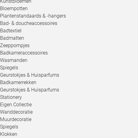
Kunstbloemen
Bloempotten
Plantenstandaards & -hangers
Bad- & doucheaccessoires
Badtextiel
Badmatten
Zeeppompjes
Badkameraccessoires
Wasmanden
Spiegels
Geurstokjes & Huisparfums
Badkamerrekken
Geurstokjes & Huisparfums
Stationery
Eigen Collectie
Wanddecoratie
Muurdecoratie
Spiegels
Klokken