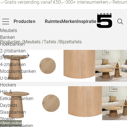
Gratis verzending vanaf €50
300+ interieurmerken
Retour
Producten
Ruimtes
Merken
Inspiratie
Meubels
Banken
Producten
/
Meubels
/
Tafels
/
Bijzettafels
Hoekbanken
Pagina
2-zitsbanken
3-zitsbanken
4-zitsbanken
Winke
Modulaire banken
U-banken
Klant
Hockers
Hal- &
Veelg
Eetkamerbanken
Daybeds
Openin
Slaapbanken
Loo
Stoelen
Alleen online
Eetkamerstoelen