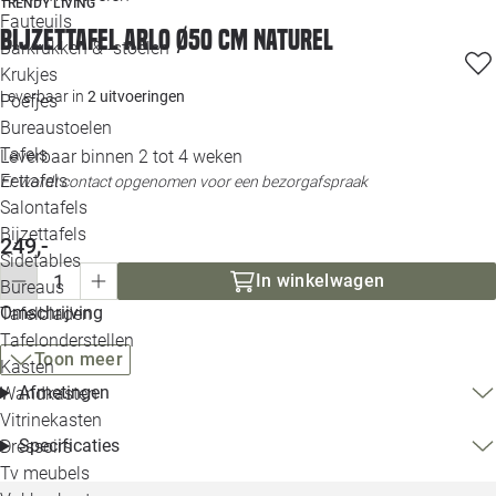
TRENDY LIVING
Loo
Fauteuils
Bijzettafel Arlo Ø50 cm naturel
Barkrukken & -stoelen
Krukjes
Loo
Leverbaar in
2 uitvoeringen
Poefjes
Bureaustoelen
Loo
Tafels
Leverbaar binnen 2 tot 4 weken
Eettafels
Er wordt contact opgenomen voor een bezorgafspraak
Loo
Salontafels
Bijzettafels
249,-
Loo
Sidetables
In winkelwagen
Bureaus
Omschrijving
Tafelbladen
Alle 
Tafelonderstellen
Toon meer
Kasten
Afmetingen
Wandkasten
Vitrinekasten
Specificaties
Dressoirs
Tv meubels