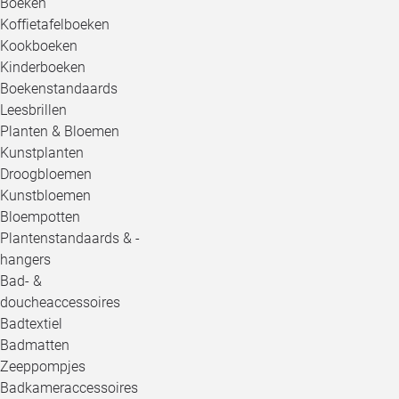
Boeken
Koffietafelboeken
Kookboeken
Kinderboeken
Boekenstandaards
Leesbrillen
Planten & Bloemen
Kunstplanten
Droogbloemen
Kunstbloemen
Bloempotten
Plantenstandaards & -
hangers
Bad- &
doucheaccessoires
Badtextiel
Badmatten
Zeeppompjes
Badkameraccessoires