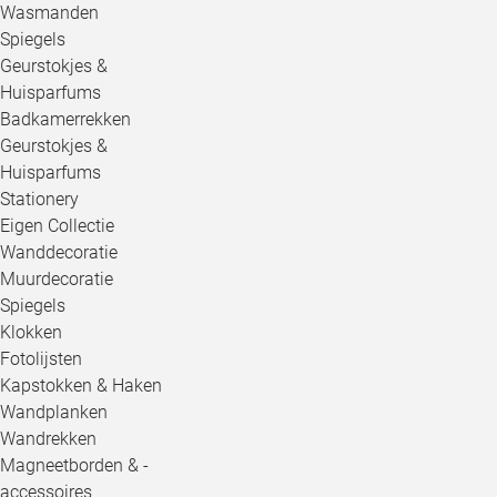
Wasmanden
Spiegels
Geurstokjes &
Huisparfums
Badkamerrekken
Geurstokjes &
Huisparfums
Stationery
Eigen Collectie
Wanddecoratie
Muurdecoratie
Spiegels
Klokken
Fotolijsten
Kapstokken & Haken
Wandplanken
Wandrekken
Magneetborden & -
accessoires