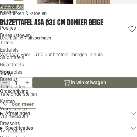
Loo
Fauteuils
Alleen online
ARTICHOK
Barkrukken & -stoelen
Krukjes
Bijzettafel Asa Ø31 cm donker beige
Loo
Poefjes
Bureaustoelen
Loo
Leverbaar in
7 uitvoeringen
Tafels
Eettafels
Loo
Vandaag voor 15:00 uur besteld, morgen in huis
Salontafels
Bijzettafels
Loo
Sidetables
109,-
Bureaus
In winkelwagen
Tafelbladen
Alle 
Omschrijving
Tafelonderstellen
Kasten
Toon meer
Wandkasten
Afmetingen
Vitrinekasten
Dressoirs
Specificaties
Tv meubels