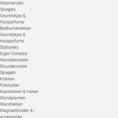
Wasmanden
Spiegels
Geurstokjes &
Huisparfums
Badkamerrekken
Geurstokjes &
Huisparfums
Stationery
Eigen Collectie
Wanddecoratie
Muurdecoratie
Spiegels
Klokken
Fotolijsten
Kapstokken & Haken
Wandplanken
Wandrekken
Magneetborden & -
accessoires