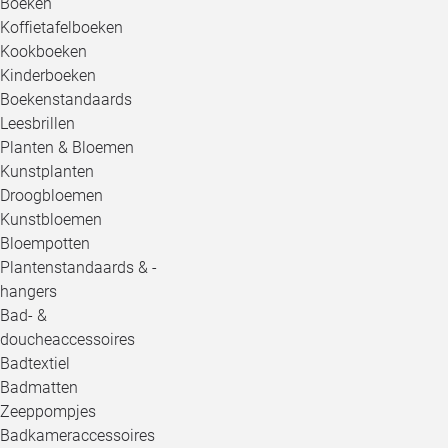
Boeken
Koffietafelboeken
Kookboeken
Kinderboeken
Boekenstandaards
Leesbrillen
Planten & Bloemen
Kunstplanten
Droogbloemen
Kunstbloemen
Bloempotten
Plantenstandaards & -
hangers
Bad- &
doucheaccessoires
Badtextiel
Badmatten
Zeeppompjes
Badkameraccessoires