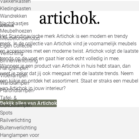
Vakkenkasten
Kledingkasten
Wandrekken
Nachtkastjes
Artichok
Meubelhoezen
Het Scandinavische merk Artichok is een modern en trendy
Meubelonderhoud
merk. In de collectie van Artichok vind je voornamelijk meubels
Eigen Collectie
en accessoires met een moderne twist. Artichok volgt de laatste
Verlichting
trends op de voet en gaat hier ook echt volledig in mee.
Binnenverlichting
Wanneer je een product van Artichok in huis hebt staan, dan
Hanglampen
weet je zeker dat jij ook meegaat met de laatste trends. Neem
Vloerlampen
een kijkje en ontdek het assortiment. Staat er straks een meubel
Wandlampen
van Artichok in jouw interieur?
Plafondlampen
Tafel- &
Bekijk alles van Artichok
Bureaulampen
Spots
Railverlichting
Buitenverlichting
Hanglampen voor