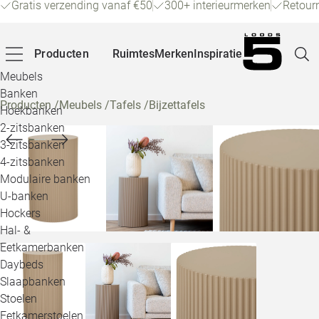
Gratis verzending vanaf €50
300+ interieurmerken
Retour
Producten
Ruimtes
Merken
Inspiratie
Meubels
Banken
Producten
/
Meubels
/
Tafels
/
Bijzettafels
Hoekbanken
Pagina
2-zitsbanken
3-zitsbanken
4-zitsbanken
Winke
Modulaire banken
U-banken
Klant
Hockers
Hal- &
Veelg
Eetkamerbanken
Daybeds
Openin
Slaapbanken
Loo
Stoelen
Eetkamerstoelen