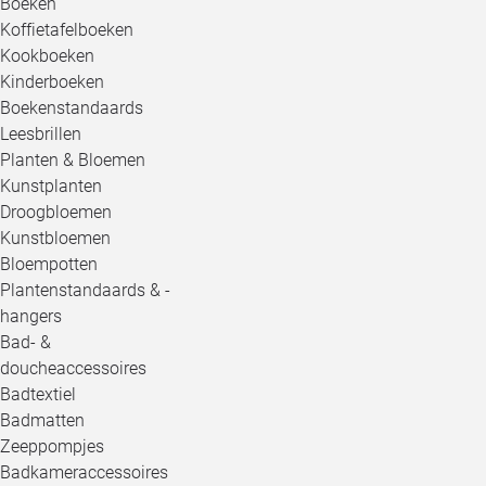
Boeken
Koffietafelboeken
Kookboeken
Kinderboeken
Boekenstandaards
Leesbrillen
Planten & Bloemen
Kunstplanten
Droogbloemen
Kunstbloemen
Bloempotten
Plantenstandaards & -
hangers
Bad- &
doucheaccessoires
Badtextiel
Badmatten
Zeeppompjes
Badkameraccessoires