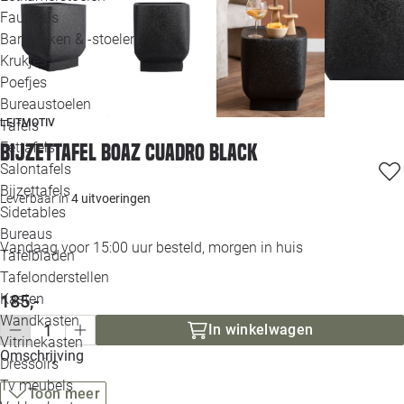
Loo
Fauteuils
Barkrukken & -stoelen
Krukjes
Loo
Poefjes
Bureaustoelen
Loo
LEITMOTIV
Tafels
Eettafels
Bijzettafel Boaz Cuadro black
Loo
Salontafels
Bijzettafels
Loo
Leverbaar in
4 uitvoeringen
Sidetables
(out
Bureaus
Vandaag voor 15:00 uur besteld, morgen in huis
Tafelbladen
Alle 
Tafelonderstellen
Kasten
185,-
Wandkasten
In winkelwagen
Vitrinekasten
Omschrijving
Dressoirs
Tv meubels
Toon meer