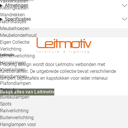
Vakkenkasten
Afmetingen
Kledingkasten
Wandrekken
Specificaties
Nachtkastjes
Meubelhoezen
Meubelonderhoud
Eigen Collectie
Verlichting
Leitmotiv
Binnenverlichting
Hanglampen
Prachtig design wordt door Leitmotiv verbonden met
Vloerlampen
functionaliteit. De uitgebreide collectie bevat verschillende
Wandlampen
lampen, bijzettafels en kapstokken voor ieder interieur.
Plafondlampen
Tafel- &
Bekijk alles van Leitmotiv
Bureaulampen
Spots
Railverlichting
Buitenverlichting
Hanglampen voor