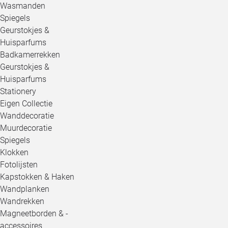
Wasmanden
Spiegels
Geurstokjes &
Huisparfums
Badkamerrekken
Geurstokjes &
Huisparfums
Stationery
Eigen Collectie
Wanddecoratie
Muurdecoratie
Spiegels
Klokken
Fotolijsten
Kapstokken & Haken
Wandplanken
Wandrekken
Magneetborden & -
accessoires