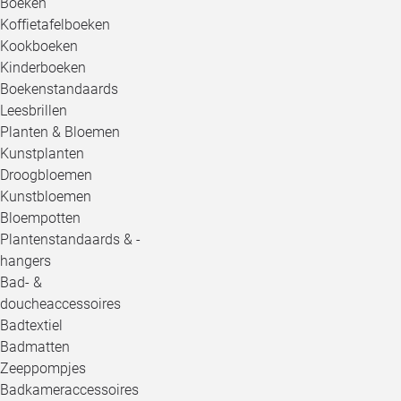
Boeken
Koffietafelboeken
Kookboeken
Kinderboeken
Boekenstandaards
Leesbrillen
Planten & Bloemen
Kunstplanten
Droogbloemen
Kunstbloemen
Bloempotten
Plantenstandaards & -
hangers
Bad- &
doucheaccessoires
Badtextiel
Badmatten
Zeeppompjes
Badkameraccessoires