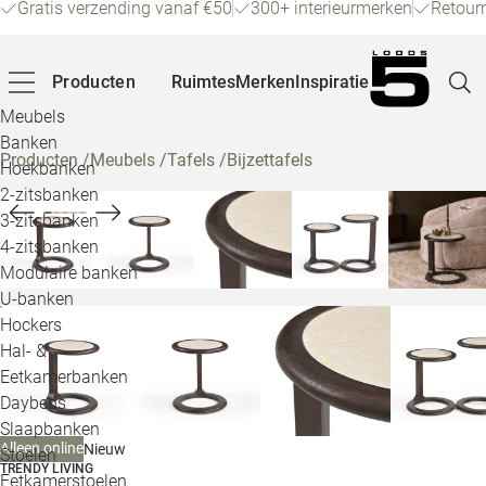
Gratis verzending vanaf €50
300+ interieurmerken
Retour
Producten
Ruimtes
Merken
Inspiratie
Meubels
Banken
Producten
/
Meubels
/
Tafels
/
Bijzettafels
Hoekbanken
Pagina
2-zitsbanken
3-zitsbanken
4-zitsbanken
Winke
Modulaire banken
U-banken
Klant
Hockers
Hal- &
Veelg
Eetkamerbanken
Daybeds
Openin
Slaapbanken
Loo
Alleen online
Nieuw
Stoelen
TRENDY LIVING
Eetkamerstoelen