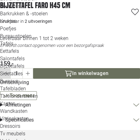
Bijzettafel Faro H45 cm
Loo
Fauteuils
Barkrukken & -stoelen
Krukjes
Leverbaar in
2 uitvoeringen
Loo
Poefjes
Bureaustoelen
Loo
Leverbaar binnen 1 tot 2 weken
Tafels
Er wordt contact opgenomen voor een bezorgafspraak
Eettafels
Loo
Salontafels
159,-
Bijzettafels
Loo
In winkelwagen
Sidetables
Bureaus
Omschrijving
Tafelbladen
Alle 
Toon meer
Tafelonderstellen
Kasten
Afmetingen
Wandkasten
Vitrinekasten
Specificaties
Dressoirs
Tv meubels