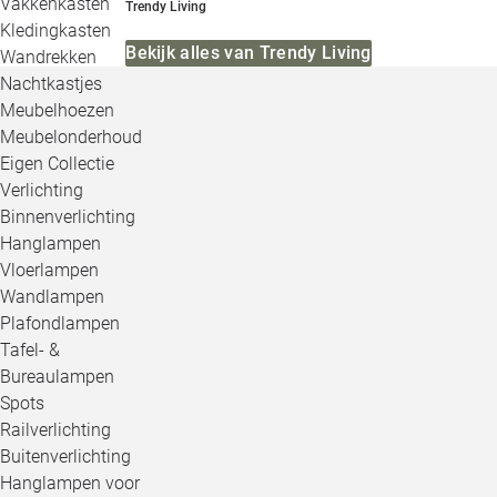
Vakkenkasten
Trendy Living
Kledingkasten
Bekijk alles van Trendy Living
Wandrekken
Nachtkastjes
Meubelhoezen
Meubelonderhoud
Eigen Collectie
Verlichting
Binnenverlichting
Hanglampen
Vloerlampen
Wandlampen
Plafondlampen
Tafel- &
Bureaulampen
Spots
Railverlichting
Buitenverlichting
Hanglampen voor