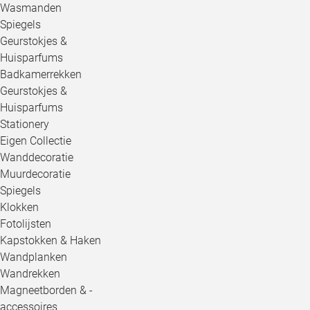
Wasmanden
Spiegels
Geurstokjes &
Huisparfums
Badkamerrekken
Geurstokjes &
Huisparfums
Stationery
Eigen Collectie
Wanddecoratie
Muurdecoratie
Spiegels
Klokken
Fotolijsten
Kapstokken & Haken
Wandplanken
Wandrekken
Magneetborden & -
accessoires