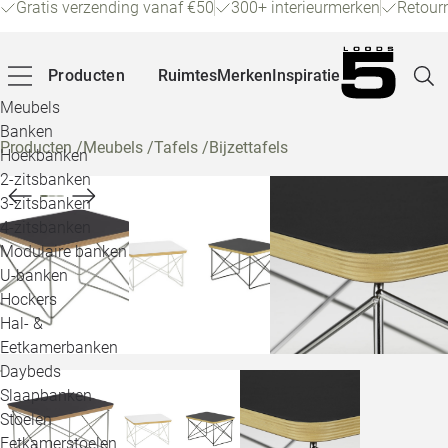
Gratis verzending vanaf €50
300+ interieurmerken
Retour
Producten
Ruimtes
Merken
Inspiratie
Meubels
Banken
Producten
/
Meubels
/
Tafels
/
Bijzettafels
Hoekbanken
Pagina
2-zitsbanken
3-zitsbanken
4-zitsbanken
Winke
Modulaire banken
U-banken
Klant
Hockers
Hal- &
Veelg
Eetkamerbanken
Daybeds
Openin
Slaapbanken
Loo
Stoelen
Eetkamerstoelen