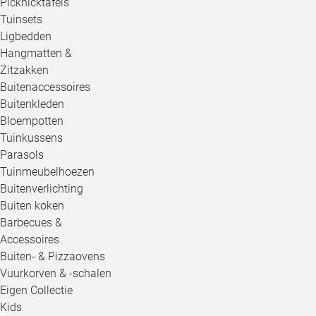
Picknicktafels
Tuinsets
Ligbedden
Hangmatten &
Zitzakken
Buitenaccessoires
Buitenkleden
Bloempotten
Tuinkussens
Parasols
Tuinmeubelhoezen
Buitenverlichting
Buiten koken
Barbecues &
Accessoires
Buiten- & Pizzaovens
Vuurkorven & -schalen
Eigen Collectie
Kids