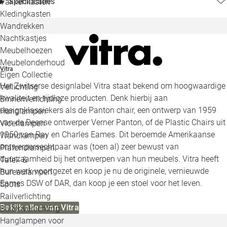
Specificaties
Vakkenkasten
Kledingkasten
Wandrekken
Nachtkastjes
Meubelhoezen
Meubelonderhoud
Vitra
Eigen Collectie
Het Zwitserse designlabel Vitra staat bekend om hoogwaardige
Verlichting
kwaliteit en tijdloze producten. Denk hierbij aan
Binnenverlichting
designklassiekers als de Panton chair, een ontwerp van 1959
Hanglampen
van de Deense ontwerper Verner Panton, of de Plastic Chairs uit
Vloerlampen
1950 van Ray en Charles Eames. Dit beroemde Amerikaanse
Wandlampen
ontwerpersechtpaar was (toen al) zeer bewust van
Plafondlampen
duurzaamheid bij het ontwerpen van hun meubels. Vitra heeft
Tafel- &
hun werk voortgezet en koop je nu de originele, vernieuwde
Bureaulampen
Eames DSW of DAR, dan koop je een stoel voor het leven.
Spots
Railverlichting
Bekijk alles van Vitra
Buitenverlichting
Hanglampen voor