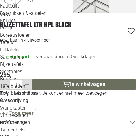
Loo
Fauteuils
Barkrukken & -stoelen
VITRA
Krukjes
Loo
Bijzettafel LTR HPL black
Poefjes
Bureaustoelen
Loo
Leverbaar in
4 uitvoeringen
Tafels
Eettafels
Loo
Op voorraad
Leverbaar binnen 3 werkdagen
Salontafels
Bijzettafels
Loo
Sidetables
295,-
Bureaus
In winkelwagen
Tafelbladen
Alle 
Nog 1 beschikbaar. Je kunt er niet meer toevoegen.
Tafelonderstellen
Omschrijving
Kasten
Wandkasten
Toon meer
Vitrinekasten
Afmetingen
Dressoirs
Tv meubels