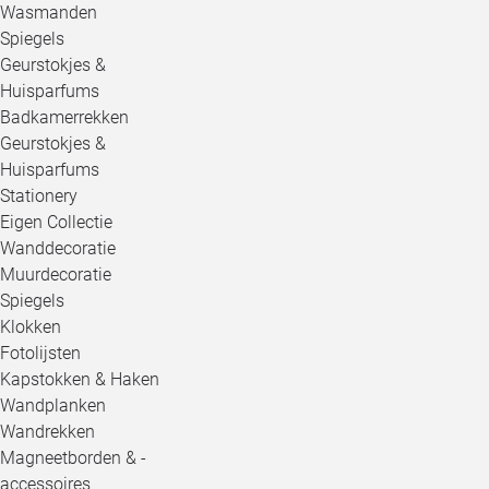
Wasmanden
Spiegels
Geurstokjes &
Huisparfums
Badkamerrekken
Geurstokjes &
Huisparfums
Stationery
Eigen Collectie
Wanddecoratie
Muurdecoratie
Spiegels
Klokken
Fotolijsten
Kapstokken & Haken
Wandplanken
Wandrekken
Magneetborden & -
accessoires