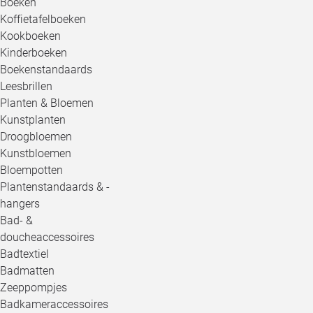
Boeken
Koffietafelboeken
Kookboeken
Kinderboeken
Boekenstandaards
Leesbrillen
Planten & Bloemen
Kunstplanten
Droogbloemen
Kunstbloemen
Bloempotten
Plantenstandaards & -
hangers
Bad- &
doucheaccessoires
Badtextiel
Badmatten
Zeeppompjes
Badkameraccessoires