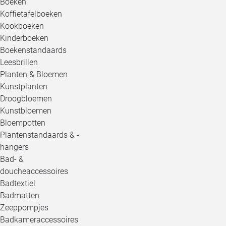
Boeken
Koffietafelboeken
Kookboeken
Kinderboeken
Boekenstandaards
Leesbrillen
Planten & Bloemen
Kunstplanten
Droogbloemen
Kunstbloemen
Bloempotten
Plantenstandaards & -
hangers
Bad- &
doucheaccessoires
Badtextiel
Badmatten
Zeeppompjes
Badkameraccessoires