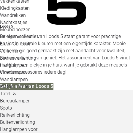
Vakkenkasten
Kledingkasten
Wandrekken
Nachtkastjes
Loods 5
Meubelhoezen
De eigen collectie van Loods 5 staat garant voor prachtige
Meubelonderhoud
basics in neutrale kleuren met een eigentijds karakter. Mooie
Eigen Collectie
artikelen die goed gemaakt zijn met aandacht voor kwaliteit,
Verlichting
zodat je er jaren van geniet. Het assortiment van Loods 5 vindt
Binnenverlichting
makkelijk een plekje in je huis, want je gebruikt deze meubels
Hanglampen
en woonaccessoires iedere dag!
Vloerlampen
Wandlampen
Bekijk alles van Loods 5
Plafondlampen
Tafel- &
Bureaulampen
Spots
Railverlichting
Buitenverlichting
Hanglampen voor