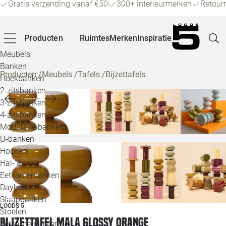
Gratis verzending vanaf €50
300+ interieurmerken
Retour
Producten
Ruimtes
Merken
Inspiratie
Meubels
Banken
Producten
/
Meubels
/
Tafels
/
Bijzettafels
Hoekbanken
Pagina
2-zitsbanken
3-zitsbanken
4-zitsbanken
Winke
Modulaire banken
U-banken
Klant
Hockers
Hal- &
Veelg
Eetkamerbanken
Daybeds
Openin
Slaapbanken
LOODS 5
Loo
Stoelen
Bijzettafel Mala glossy orange
Eetkamerstoelen