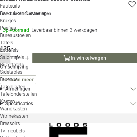
Loo
Fauteuils
Barkrukken & -stoelen
Leverbaar in
4 uitvoeringen
Krukjes
Loo
Poefjes
Op voorraad
Leverbaar binnen 3 werkdagen
Bureaustoelen
Loo
Tafels
135,-
Eettafels
Loo
Salontafels
In winkelwagen
Bijzettafels
Omschrijving
Loo
Sidetables
Bureaus
Toon meer
Tafelbladen
Afmetingen
Alle 
Tafelonderstellen
Kasten
Specificaties
Wandkasten
Vitrinekasten
Dressoirs
Tv meubels