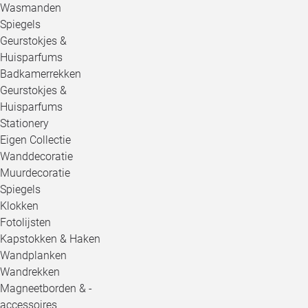
Wasmanden
Spiegels
Geurstokjes &
Huisparfums
Badkamerrekken
Geurstokjes &
Huisparfums
Stationery
Eigen Collectie
Wanddecoratie
Muurdecoratie
Spiegels
Klokken
Fotolijsten
Kapstokken & Haken
Wandplanken
Wandrekken
Magneetborden & -
accessoires