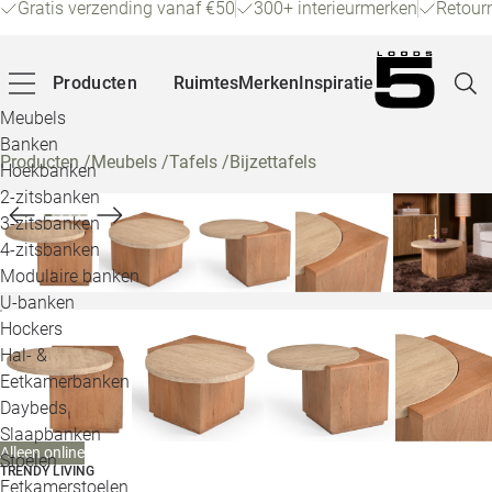
Gratis verzending vanaf €50
300+ interieurmerken
Retour
Producten
Ruimtes
Merken
Inspiratie
Meubels
Banken
Producten
/
Meubels
/
Tafels
/
Bijzettafels
Hoekbanken
Pagina
2-zitsbanken
3-zitsbanken
4-zitsbanken
Winke
Modulaire banken
U-banken
Klant
Hockers
Hal- &
Veelg
Eetkamerbanken
Daybeds
Openin
Slaapbanken
Alleen online
Loo
Stoelen
TRENDY LIVING
Eetkamerstoelen