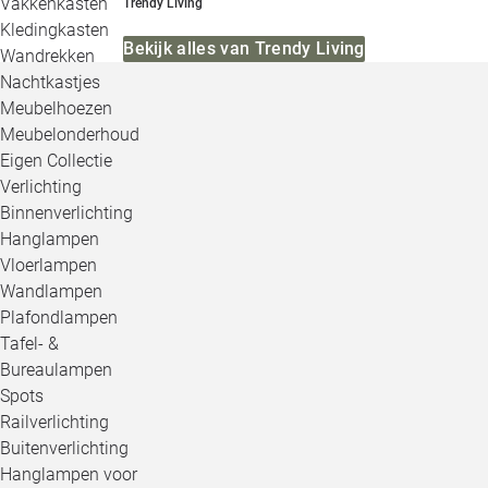
Vakkenkasten
Trendy Living
Kledingkasten
Bekijk alles van Trendy Living
Wandrekken
Nachtkastjes
Meubelhoezen
Meubelonderhoud
Eigen Collectie
Verlichting
Binnenverlichting
Hanglampen
Vloerlampen
Wandlampen
Plafondlampen
Tafel- &
Bureaulampen
Spots
Railverlichting
Buitenverlichting
Hanglampen voor