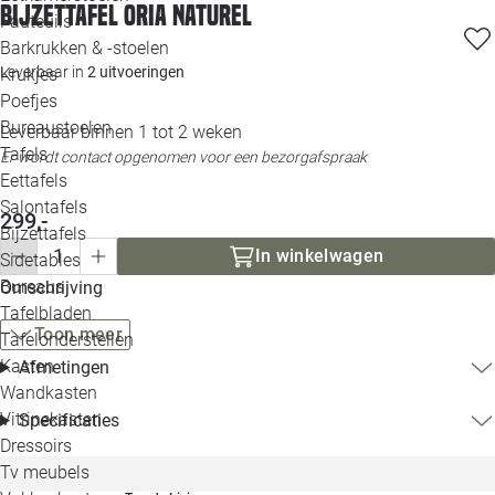
Bijzettafel Oria naturel
Loo
Fauteuils
Barkrukken & -stoelen
Leverbaar in
2 uitvoeringen
Krukjes
Loo
Poefjes
Bureaustoelen
Leverbaar binnen 1 tot 2 weken
Loo
Tafels
Er wordt contact opgenomen voor een bezorgafspraak
Eettafels
Loo
Salontafels
299,-
Bijzettafels
Loo
In winkelwagen
Sidetables
Bureaus
Omschrijving
Tafelbladen
Alle 
Toon meer
Tafelonderstellen
Kasten
Afmetingen
Wandkasten
Vitrinekasten
Specificaties
Dressoirs
Tv meubels