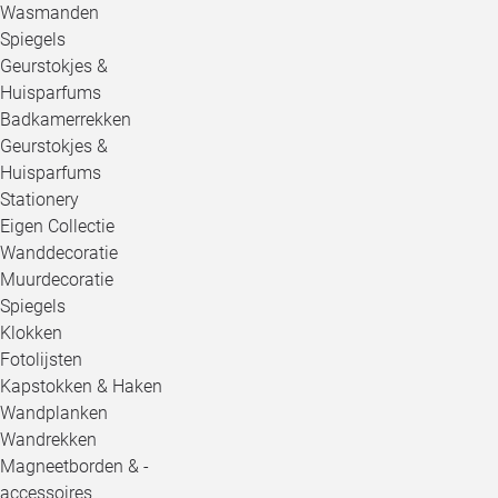
Wasmanden
Spiegels
Geurstokjes &
Huisparfums
Badkamerrekken
Geurstokjes &
Huisparfums
Stationery
Eigen Collectie
Wanddecoratie
Muurdecoratie
Spiegels
Klokken
Fotolijsten
Kapstokken & Haken
Wandplanken
Wandrekken
Magneetborden & -
accessoires