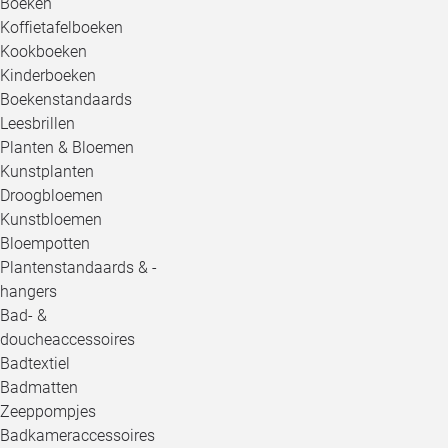
Boeken
Koffietafelboeken
Kookboeken
Kinderboeken
Boekenstandaards
Leesbrillen
Planten & Bloemen
Kunstplanten
Droogbloemen
Kunstbloemen
Bloempotten
Plantenstandaards & -
hangers
Bad- &
doucheaccessoires
Badtextiel
Badmatten
Zeeppompjes
Badkameraccessoires