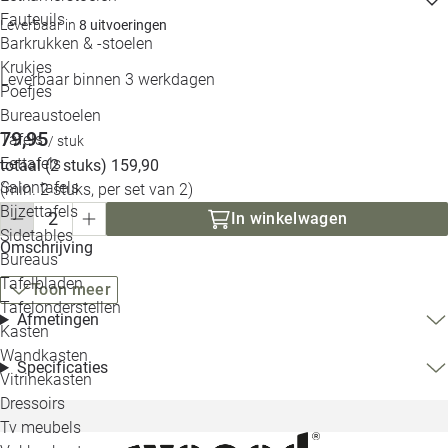
Loo
Fauteuils
Leverbaar in
8 uitvoeringen
Barkrukken & -stoelen
Krukjes
Loo
Leverbaar binnen 3 werkdagen
Poefjes
Bureaustoelen
Loo
79,95
Tafels
/ stuk
Eettafels
totaal (2 stuks) 159,90
Loo
Salontafels
(min. 2 stuks, per set van 2)
Bijzettafels
In winkelwagen
Loo
Sidetables
Omschrijving
Bureaus
Tafelbladen
Toon meer
Alle 
Tafelonderstellen
Afmetingen
Kasten
Wandkasten
Specificaties
Vitrinekasten
Dressoirs
Tv meubels