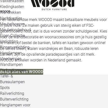
Vakkenkasten
Kledingkasten
WOOOD
Wandrekken
Nachtkastjes
Het Nederlandse merk WOOOD maakt betaalbare meubels voor
Meubelhoezen
in jouw huis. Ze maken gebruik van stevig eiken of FSC-
Meubelonderhoud
gecertificeerd hout, dat is dus wonen zonder schuldgevoel. Kies
Eigen Collectie
voor de wanddecoratie en woonaccessoires om je huis gezellig
Verlichting
te maken, of bestel de banken, tafels en kasten gewoon online!
Binnenverlichting
De series Meert, stalen wandrekjes en Bean, robuuste leren
Hanglampen
banken, zijn de opvallende paradepaardjes van dit merk.
Vloerlampen
WOOOD artikelen worden in Nederland gemaakt.
Wandlampen
Plafondlampen
Bekijk alles van WOOOD
Tafel- &
Bureaulampen
Spots
Railverlichting
Buitenverlichting
Hanglampen voor