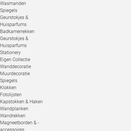
Wasmanden
Spiegels
Geurstokjes &
Huisparfums
Badkamerrekken
Geurstokjes &
Huisparfums
Stationery
Eigen Collectie
Wanddecoratie
Muurdecoratie
Spiegels
Klokken
Fotolijsten
Kapstokken & Haken
Wandplanken
Wandrekken
Magneetborden & -
accessoires