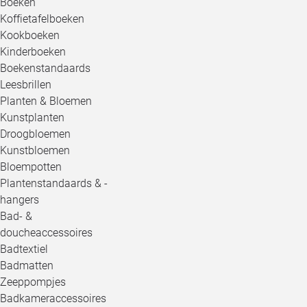
Boeken
Koffietafelboeken
Kookboeken
Kinderboeken
Boekenstandaards
Leesbrillen
Planten & Bloemen
Kunstplanten
Droogbloemen
Kunstbloemen
Bloempotten
Plantenstandaards & -
hangers
Bad- &
doucheaccessoires
Badtextiel
Badmatten
Zeeppompjes
Badkameraccessoires