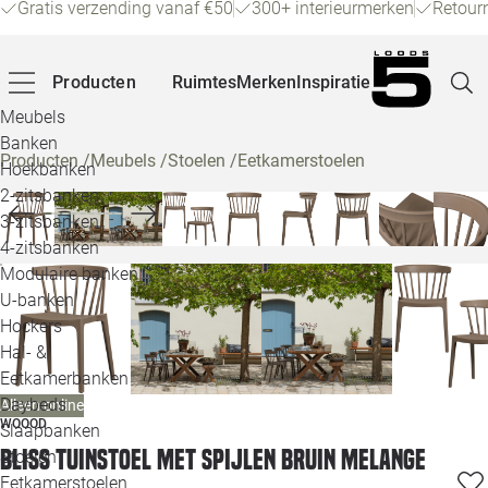
Gratis verzending vanaf €50
300+ interieurmerken
Retour
Producten
Ruimtes
Merken
Inspiratie
Meubels
Banken
Producten
/
Meubels
/
Stoelen
/
Eetkamerstoelen
Hoekbanken
Pagina
2-zitsbanken
3-zitsbanken
4-zitsbanken
Winke
Modulaire banken
U-banken
Klant
Hockers
Hal- &
Veelg
Eetkamerbanken
Daybeds
Alleen online
Openin
WOOOD
Slaapbanken
Loo
Bliss tuinstoel met spijlen bruin melange
Stoelen
Eetkamerstoelen