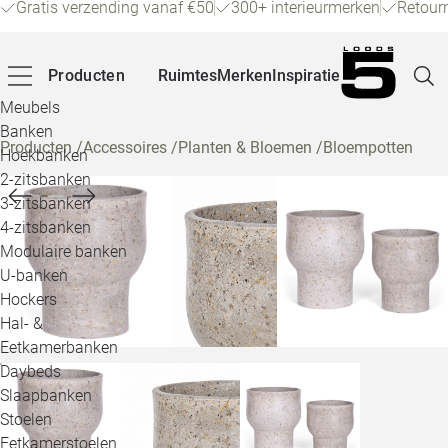
Gratis verzending vanaf €50
300+ interieurmerken
Retour
Producten
Ruimtes
Merken
Inspiratie
Meubels
Banken
Producten
/
Accessoires
/
Planten & Bloemen
/
Bloempotten
Hoekbanken
Pagina
2-zitsbanken
3-zitsbanken
4-zitsbanken
Winke
Modulaire banken
U-banken
Klant
Hockers
Hal- &
Veelg
Eetkamerbanken
Daybeds
Openin
Slaapbanken
Loo
Stoelen
Eetkamerstoelen