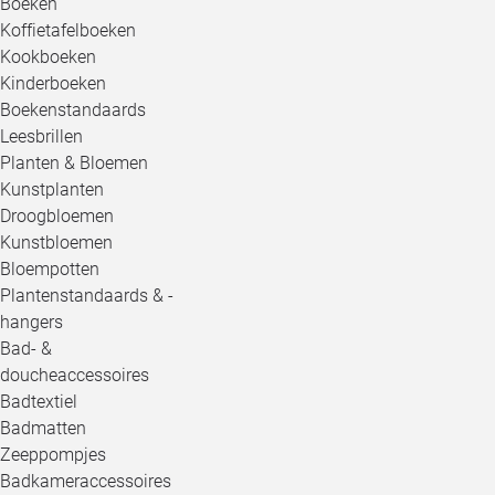
Boeken
Koffietafelboeken
Kookboeken
Kinderboeken
Boekenstandaards
Leesbrillen
Planten & Bloemen
Kunstplanten
Droogbloemen
Kunstbloemen
Bloempotten
Plantenstandaards & -
hangers
Bad- &
doucheaccessoires
Badtextiel
Badmatten
Zeeppompjes
Badkameraccessoires