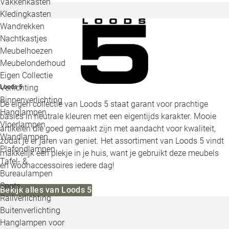
Vakkenkasten
Kledingkasten
Wandrekken
Nachtkastjes
Meubelhoezen
Meubelonderhoud
Eigen Collectie
Verlichting
Loods 5
Binnenverlichting
De eigen collectie van Loods 5 staat garant voor prachtige
Hanglampen
basics in neutrale kleuren met een eigentijds karakter. Mooie
Vloerlampen
artikelen die goed gemaakt zijn met aandacht voor kwaliteit,
Wandlampen
zodat je er jaren van geniet. Het assortiment van Loods 5 vindt
Plafondlampen
makkelijk een plekje in je huis, want je gebruikt deze meubels
Tafel- &
en woonaccessoires iedere dag!
Bureaulampen
Spots
Bekijk alles van Loods 5
Railverlichting
Buitenverlichting
Hanglampen voor