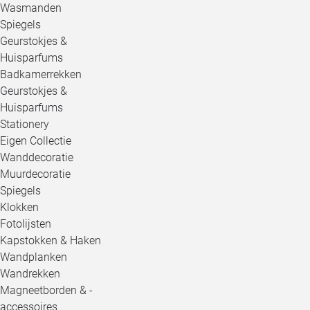
Wasmanden
Spiegels
Geurstokjes &
Huisparfums
Badkamerrekken
Geurstokjes &
Huisparfums
Stationery
Eigen Collectie
Wanddecoratie
Muurdecoratie
Spiegels
Klokken
Fotolijsten
Kapstokken & Haken
Wandplanken
Wandrekken
Magneetborden & -
accessoires