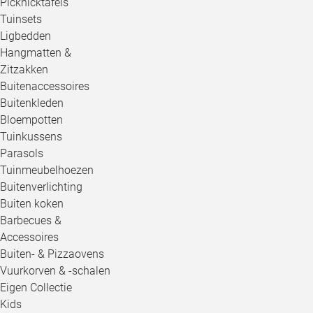
Picknicktafels
Tuinsets
Ligbedden
Hangmatten &
Zitzakken
Buitenaccessoires
Buitenkleden
Bloempotten
Tuinkussens
Parasols
Tuinmeubelhoezen
Buitenverlichting
Buiten koken
Barbecues &
Accessoires
Buiten- & Pizzaovens
Vuurkorven & -schalen
Eigen Collectie
Kids