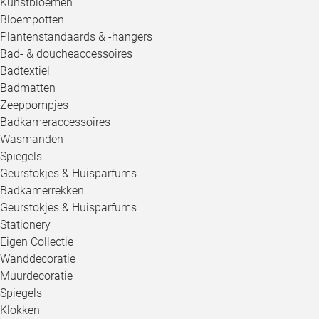
Kunstbloemen
Bloempotten
Plantenstandaards & -hangers
Bad- & doucheaccessoires
Badtextiel
Badmatten
Zeeppompjes
Badkameraccessoires
Wasmanden
Spiegels
Geurstokjes & Huisparfums
Badkamerrekken
Geurstokjes & Huisparfums
Stationery
Eigen Collectie
Wanddecoratie
Muurdecoratie
Spiegels
Klokken