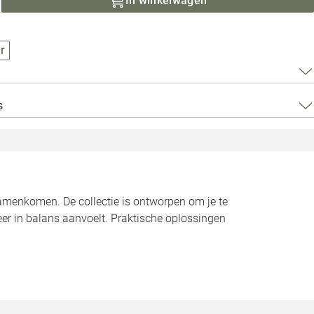
In winkelwagen
Loods 5 Za
Loods 5 Gara
r
Alle openingst
s
samenkomen. De collectie is ontworpen om je te
eer in balans aanvoelt. Praktische oplossingen