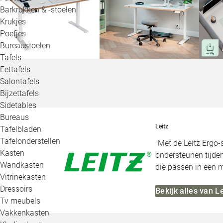
Barkrukken & -stoelen
Krukjes
Poefjes
Bureaustoelen
Tafels
Eettafels
Salontafels
Bijzettafels
Sidetables
Bureaus
Leitz
Tafelbladen
Tafelonderstellen
"Met de Leitz Ergo‑
Kasten
ondersteunen tijden
Wandkasten
die passen in een 
Vitrinekasten
Dressoirs
Bekijk alles van Le
Tv meubels
Vakkenkasten