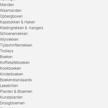
Manden
Wasmanden
Opbergboxen
Kapstokken & Haken
Kledingrekken & -hangers
Schoenenrekken
Wijnrekken
Tijdschriftenrekken
Trolleys
Boeken
Koffietafelboeken
Kookboeken
Kinderboeken
Boekenstandaards
Leesbrillen
Planten & Bloemen
Kunstplanten
Droogbloemen