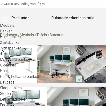
Gratis verzending vanaf €50
Producten
Ruimtes
Merken
Inspiratie
Meubels
Banken
Producten
/
Meubels
/
Tafels
/
Bureaus
Hoekbanken
2-zitsbanken
3-zitsbanken
4-zitsbanken
Modulaire banken
U-banken
Hockers
Hal- & Eetkamerbanken
Daybeds
Slaapbanken
Stoelen
Eetkamerstoelen
Fauteuils