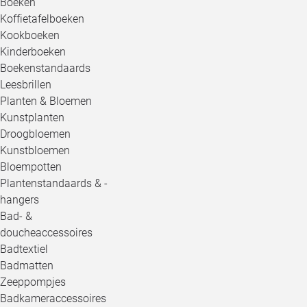
Boeken
Koffietafelboeken
Kookboeken
Kinderboeken
Boekenstandaards
Leesbrillen
Planten & Bloemen
Kunstplanten
Droogbloemen
Kunstbloemen
Bloempotten
Plantenstandaards & -
hangers
Bad- &
doucheaccessoires
Badtextiel
Badmatten
Zeeppompjes
Badkameraccessoires