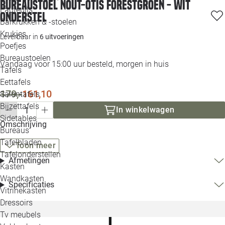
Bureaustoel Nout-Otis forestgroen - wit
Loo
Fauteuils
onderstel
Barkrukken & -stoelen
Krukjes
Loo
Leverbaar in
6 uitvoeringen
Poefjes
Bureaustoelen
Loo
Vandaag voor 15:00 uur besteld, morgen in huis
Tafels
Eettafels
Loo
179,-
161,10
Salontafels
Bijzettafels
In winkelwagen
Loo
Sidetables
Omschrijving
Bureaus
Tafelbladen
Toon meer
Alle 
Tafelonderstellen
Afmetingen
Kasten
Wandkasten
Specificaties
Vitrinekasten
Dressoirs
Tv meubels