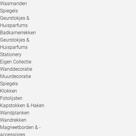
Wasmanden
Spiegels
Geurstokjes &
Huisparfums
Badkamerrekken
Geurstokjes &
Huisparfums
Stationery
Eigen Collectie
Wanddecoratie
Muurdecoratie
Spiegels
Klokken
Fotolijsten
Kapstokken & Haken
Wandplanken
Wandrekken
Magneetborden & -
accessoires