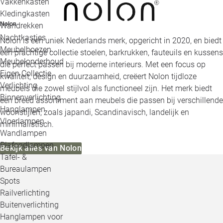
Vakkenkasten
Kledingkasten
Nolon
Wandrekken
Nachtkastjes
Nolon is een uniek Nederlands merk, opgericht in 2020, en biedt
Meubelhoezen
een prachtige collectie stoelen, barkrukken, fauteuils en kussens
Meubelonderhoud
die perfect passen bij moderne interieurs. Met een focus op
Eigen Collectie
kwaliteit, design en duurzaamheid, creëert Nolon tijdloze
Verlichting
meubels die zowel stijlvol als functioneel zijn. Het merk biedt
Binnenverlichting
een breed assortiment aan meubels die passen bij verschillende
Hanglampen
woonstijlen, zoals japandi, Scandinavisch, landelijk en
Vloerlampen
minimalistisch.
Wandlampen
Plafondlampen
Bekijk alles van Nolon
Tafel- &
Bureaulampen
Spots
Railverlichting
Buitenverlichting
Hanglampen voor