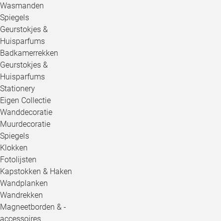
Wasmanden
Spiegels
Geurstokjes &
Huisparfums
Badkamerrekken
Geurstokjes &
Huisparfums
Stationery
Eigen Collectie
Wanddecoratie
Muurdecoratie
Spiegels
Klokken
Fotolijsten
Kapstokken & Haken
Wandplanken
Wandrekken
Magneetborden & -
accessoires