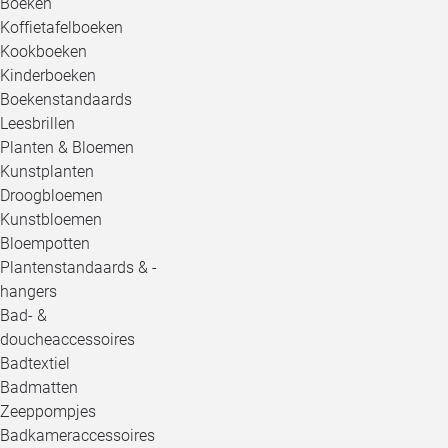
Boeken
Koffietafelboeken
Kookboeken
Kinderboeken
Boekenstandaards
Leesbrillen
Planten & Bloemen
Kunstplanten
Droogbloemen
Kunstbloemen
Bloempotten
Plantenstandaards & -
hangers
Bad- &
doucheaccessoires
Badtextiel
Badmatten
Zeeppompjes
Badkameraccessoires