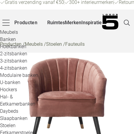
Gratis verzending vanaf €50
300+ interieurmerken
Retour
Producten
Ruimtes
Merken
Inspiratie
Meubels
Banken
Producten
/
Meubels
/
Stoelen
/
Fauteuils
Hoekbanken
Pagina
2-zitsbanken
3-zitsbanken
4-zitsbanken
Winke
Modulaire banken
U-banken
Klant
Hockers
Hal- &
Veelg
Eetkamerbanken
Daybeds
Openin
Slaapbanken
Loo
Stoelen
Eetkamerstoelen