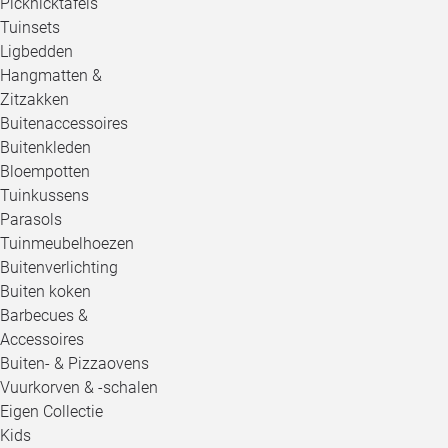
Picknicktafels
Tuinsets
Ligbedden
Hangmatten &
Zitzakken
Buitenaccessoires
Buitenkleden
Bloempotten
Tuinkussens
Parasols
Tuinmeubelhoezen
Buitenverlichting
Buiten koken
Barbecues &
Accessoires
Buiten- & Pizzaovens
Vuurkorven & -schalen
Eigen Collectie
Kids