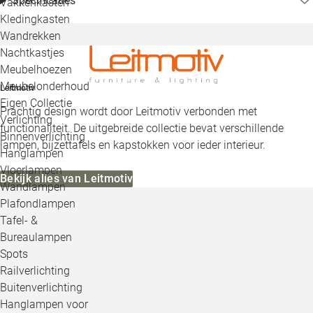
Specificaties
Vakkenkasten
Kledingkasten
Wandrekken
Nachtkastjes
Meubelhoezen
Meubelonderhoud
Leitmotiv
Eigen Collectie
Prachtig design wordt door Leitmotiv verbonden met
Verlichting
functionaliteit. De uitgebreide collectie bevat verschillende
Binnenverlichting
lampen, bijzettafels en kapstokken voor ieder interieur.
Hanglampen
Vloerlampen
Bekijk alles van Leitmotiv
Wandlampen
Plafondlampen
Tafel- &
Bureaulampen
Spots
Railverlichting
Buitenverlichting
Hanglampen voor