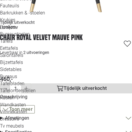
Loo
Fauteuils
Barkrukken & -stoelen
Krukjes
Loo
Tijdelijk uitverkocht
Poefjes
LEITMOTIV
Bureaustoelen
Loo
Chair Royal velvet mauve pink
Tafels
Eettafels
Loo
Leverbaar in
2 uitvoeringen
Salontafels
Bijzettafels
Loo
Sidetables
Bureaus
460,-
Tafelbladen
Alle 
Tijdelijk uitverkocht
Tafelonderstellen
Omschrijving
Kasten
Wandkasten
Toon meer
Vitrinekasten
Afmetingen
Dressoirs
Tv meubels