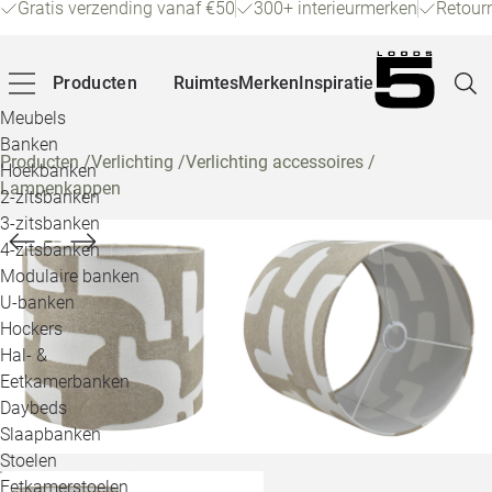
Gratis verzending vanaf €50
300+ interieurmerken
Retour
Producten
Ruimtes
Merken
Inspiratie
Meubels
Banken
Producten
/
Verlichting
/
Verlichting accessoires
/
Hoekbanken
Lampenkappen
Pagina
2-zitsbanken
3-zitsbanken
4-zitsbanken
Winke
Modulaire banken
U-banken
Klant
Hockers
Hal- &
Veelg
Eetkamerbanken
Daybeds
Openin
Slaapbanken
Loo
Stoelen
Eetkamerstoelen