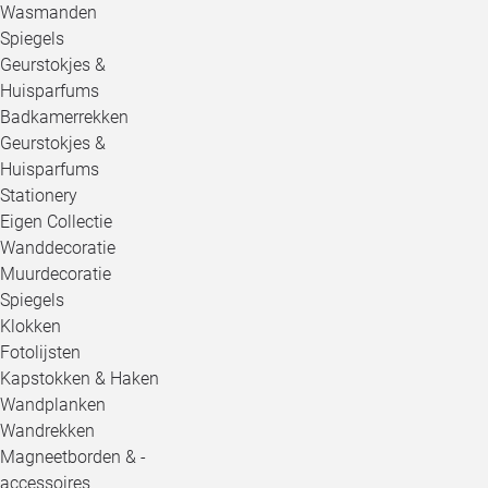
Wasmanden
Spiegels
Geurstokjes &
Huisparfums
Badkamerrekken
Geurstokjes &
Huisparfums
Stationery
Eigen Collectie
Wanddecoratie
Muurdecoratie
Spiegels
Klokken
Fotolijsten
Kapstokken & Haken
Wandplanken
Wandrekken
Magneetborden & -
accessoires