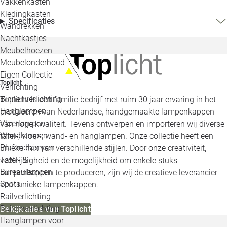
Vakkenkasten
Kledingkasten
Specificaties
Wandrekken
Nachtkastjes
Meubelhoezen
Meubelonderhoud
Eigen Collectie
Toplicht
Verlichting
Binnenverlichting
Toplicht is een familie bedrijf met ruim 30 jaar ervaring in het
Hanglampen
produceren van Nederlandse, handgemaakte lampenkappen
Vloerlampen
van hoge kwaliteit. Tevens ontwerpen en importeren wij diverse
Wandlampen
tafel-, vloer-, wand- en hanglampen. Onze collectie heeft een
Plafondlampen
unieke mix van verschillende stijlen. Door onze creativiteit,
Tafel- &
veelzijdigheid en de mogelijkheid om enkele stuks
Bureaulampen
lampenkappen te produceren, zijn wij de creatieve leverancier
Spots
voor unieke lampenkappen.
Railverlichting
Buitenverlichting
Bekijk alles van Toplicht
Hanglampen voor