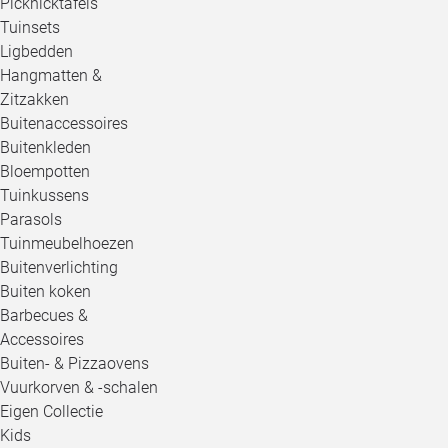
Picknicktafels
Tuinsets
Ligbedden
Hangmatten &
Zitzakken
Buitenaccessoires
Buitenkleden
Bloempotten
Tuinkussens
Parasols
Tuinmeubelhoezen
Buitenverlichting
Buiten koken
Barbecues &
Accessoires
Buiten- & Pizzaovens
Vuurkorven & -schalen
Eigen Collectie
Kids