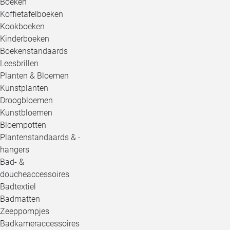
Boeken
Koffietafelboeken
Kookboeken
Kinderboeken
Boekenstandaards
Leesbrillen
Planten & Bloemen
Kunstplanten
Droogbloemen
Kunstbloemen
Bloempotten
Plantenstandaards & -
hangers
Bad- &
doucheaccessoires
Badtextiel
Badmatten
Zeeppompjes
Badkameraccessoires