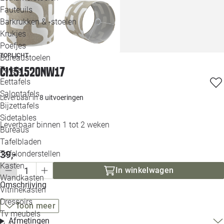
Loo
Fauteuils
Barkrukken & -stoelen
Krukjes
Loo
Poefjes
TOPLICHT
Bureaustoelen
Loo
Tafels
CI151520NW17
Eettafels
Loo
Salontafels
Leverbaar in
8 uitvoeringen
Bijzettafels
Loo
Sidetables
(out
Leverbaar binnen 1 tot 2 weken
Bureaus
Tafelbladen
Alle 
39,-
Tafelonderstellen
Kasten
In winkelwagen
Wandkasten
Omschrijving
Vitrinekasten
Dressoirs
Toon meer
Tv meubels
Afmetingen