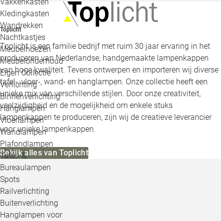
Vakkenkasten
Kledingkasten
Wandrekken
Toplicht
Nachtkastjes
Toplicht is een familie bedrijf met ruim 30 jaar ervaring in het
Meubelhoezen
produceren van Nederlandse, handgemaakte lampenkappen
Meubelonderhoud
van hoge kwaliteit. Tevens ontwerpen en importeren wij diverse
Eigen Collectie
tafel-, vloer-, wand- en hanglampen. Onze collectie heeft een
Verlichting
unieke mix van verschillende stijlen. Door onze creativiteit,
Binnenverlichting
veelzijdigheid en de mogelijkheid om enkele stuks
Hanglampen
lampenkappen te produceren, zijn wij de creatieve leverancier
Vloerlampen
voor unieke lampenkappen.
Wandlampen
Plafondlampen
Bekijk alles van Toplicht
Tafel- &
Bureaulampen
Spots
Railverlichting
Buitenverlichting
Hanglampen voor