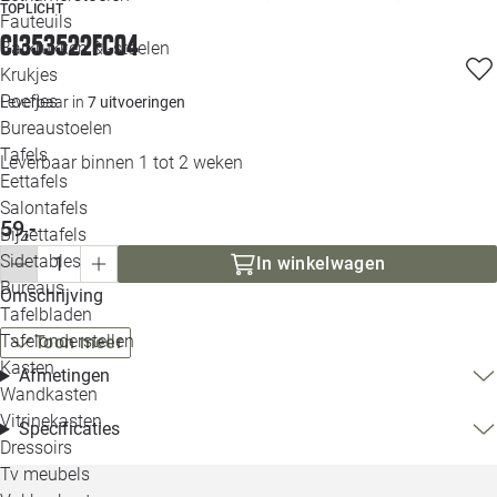
TOPLICHT
Loo
Fauteuils
CI353522FC04
Barkrukken & -stoelen
Krukjes
Loo
Poefjes
Leverbaar in
7 uitvoeringen
Bureaustoelen
Loo
Tafels
Leverbaar binnen 1 tot 2 weken
Eettafels
Loo
Salontafels
59,-
Bijzettafels
Loo
Sidetables
In winkelwagen
Bureaus
Omschrijving
Tafelbladen
Alle 
Tafelonderstellen
Toon meer
Kasten
Afmetingen
Wandkasten
Vitrinekasten
Specificaties
Dressoirs
Tv meubels