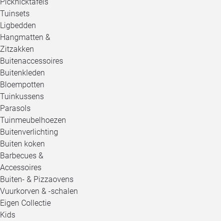
Picknicktafels
Tuinsets
Ligbedden
Hangmatten &
Zitzakken
Buitenaccessoires
Buitenkleden
Bloempotten
Tuinkussens
Parasols
Tuinmeubelhoezen
Buitenverlichting
Buiten koken
Barbecues &
Accessoires
Buiten- & Pizzaovens
Vuurkorven & -schalen
Eigen Collectie
Kids