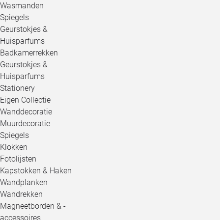
Wasmanden
Spiegels
Geurstokjes &
Huisparfums
Badkamerrekken
Geurstokjes &
Huisparfums
Stationery
Eigen Collectie
Wanddecoratie
Muurdecoratie
Spiegels
Klokken
Fotolijsten
Kapstokken & Haken
Wandplanken
Wandrekken
Magneetborden & -
accessoires