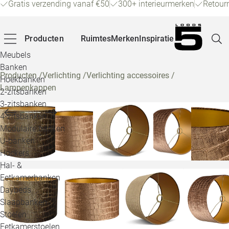
Gratis verzending vanaf €50
300+ interieurmerken
Retour
Producten
Ruimtes
Merken
Inspiratie
Meubels
Banken
Producten
/
Verlichting
/
Verlichting accessoires
/
Hoekbanken
Lampenkappen
Pagina
2-zitsbanken
3-zitsbanken
4-zitsbanken
Winke
Modulaire banken
U-banken
Klant
Hockers
Hal- &
Veelg
Eetkamerbanken
Daybeds
Openin
Slaapbanken
Loo
Stoelen
Eetkamerstoelen