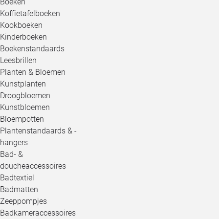
Boeken
Koffietafelboeken
Kookboeken
Kinderboeken
Boekenstandaards
Leesbrillen
Planten & Bloemen
Kunstplanten
Droogbloemen
Kunstbloemen
Bloempotten
Plantenstandaards & -
hangers
Bad- &
doucheaccessoires
Badtextiel
Badmatten
Zeeppompjes
Badkameraccessoires