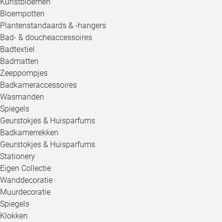
Kunstbloemen
Bloempotten
Plantenstandaards & -hangers
Bad- & doucheaccessoires
Badtextiel
Badmatten
Zeeppompjes
Badkameraccessoires
Wasmanden
Spiegels
Geurstokjes & Huisparfums
Badkamerrekken
Geurstokjes & Huisparfums
Stationery
Eigen Collectie
Wanddecoratie
Muurdecoratie
Spiegels
Klokken