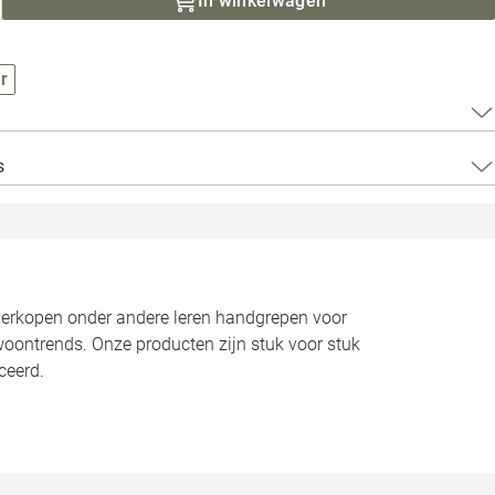
In winkelwagen
Loods 5 Za
Loods 5 Gara
r
Alle openingst
s
 verkopen onder andere leren handgrepen voor
oontrends. Onze producten zijn stuk voor stuk
ceerd.