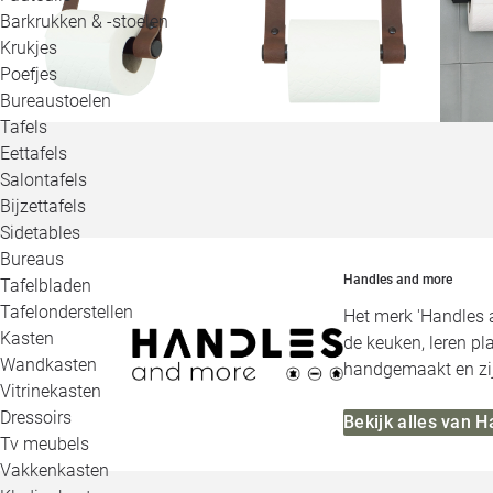
Barkrukken & -stoelen
Krukjes
Poefjes
Bureaustoelen
Tafels
Eettafels
Salontafels
Bijzettafels
Sidetables
Bureaus
Handles and more
Tafelbladen
Tafelonderstellen
Het merk 'Handles 
Kasten
de keuken, leren p
Wandkasten
handgemaakt en zij
Vitrinekasten
Dressoirs
Bekijk alles van 
Tv meubels
Vakkenkasten