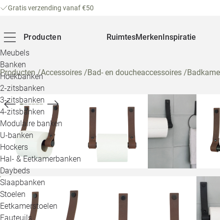
Gratis verzending vanaf €50
Producten
Ruimtes
Merken
Inspiratie
Meubels
Banken
Producten
/
Accessoires
/
Bad- en doucheaccessoires
/
Badkamer
Hoekbanken
2-zitsbanken
3-zitsbanken
4-zitsbanken
Modulaire banken
U-banken
Hockers
Hal- & Eetkamerbanken
Daybeds
Slaapbanken
Stoelen
Eetkamerstoelen
Fauteuils