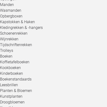
Manden
Wasmanden
Opbergboxen
Kapstokken & Haken
Kledingrekken & -hangers
Schoenenrekken
Wijnrekken
Tijdschriftenrekken
Trolleys
Boeken
Koffietafelboeken
Kookboeken
Kinderboeken
Boekenstandaards
Leesbrillen
Planten & Bloemen
Kunstplanten
Droogbloemen