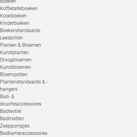
Boeken
Koffietafelboeken
Kookboeken
Kinderboeken
Boekenstandaards
Leesbrillen
Planten & Bloemen
Kunstplanten
Droogbloemen
Kunstbloemen
Bloempotten
Plantenstandaards & -
hangers
Bad- &
doucheaccessoires
Badtextiel
Badmatten
Zeeppompjes
Badkameraccessoires