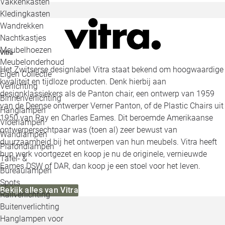
Vakkenkasten
Kledingkasten
Wandrekken
Nachtkastjes
Meubelhoezen
Vitra
Meubelonderhoud
Het Zwitserse designlabel Vitra staat bekend om hoogwaardige
Eigen Collectie
kwaliteit en tijdloze producten. Denk hierbij aan
Verlichting
designklassiekers als de Panton chair, een ontwerp van 1959
Binnenverlichting
van de Deense ontwerper Verner Panton, of de Plastic Chairs uit
Hanglampen
1950 van Ray en Charles Eames. Dit beroemde Amerikaanse
Vloerlampen
ontwerpersechtpaar was (toen al) zeer bewust van
Wandlampen
duurzaamheid bij het ontwerpen van hun meubels. Vitra heeft
Plafondlampen
hun werk voortgezet en koop je nu de originele, vernieuwde
Tafel- &
Eames DSW of DAR, dan koop je een stoel voor het leven.
Bureaulampen
Spots
Bekijk alles van Vitra
Railverlichting
Buitenverlichting
Hanglampen voor