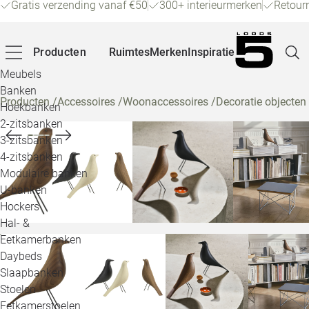
Gratis verzending vanaf €50
300+ interieurmerken
Retour
Producten
Ruimtes
Merken
Inspiratie
Meubels
Banken
Producten
/
Accessoires
/
Woonaccessoires
/
Decoratie objecten
Hoekbanken
Pagina
2-zitsbanken
3-zitsbanken
4-zitsbanken
Winke
Modulaire banken
U-banken
Klant
Hockers
Hal- &
Veelg
Eetkamerbanken
Daybeds
Openin
Slaapbanken
Loo
Stoelen
Eetkamerstoelen