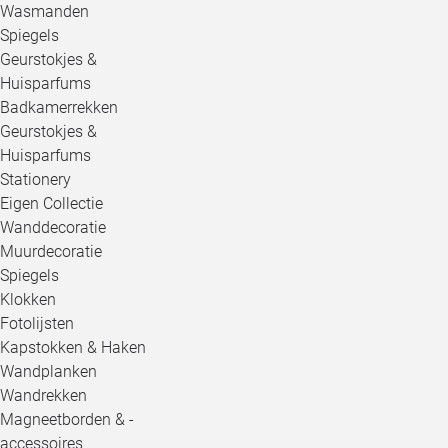
Wasmanden
Spiegels
Geurstokjes &
Huisparfums
Badkamerrekken
Geurstokjes &
Huisparfums
Stationery
Eigen Collectie
Wanddecoratie
Muurdecoratie
Spiegels
Klokken
Fotolijsten
Kapstokken & Haken
Wandplanken
Wandrekken
Magneetborden & -
accessoires