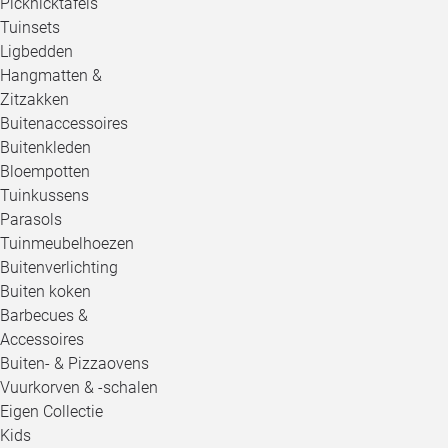
Picknicktafels
Tuinsets
Ligbedden
Hangmatten &
Zitzakken
Buitenaccessoires
Buitenkleden
Bloempotten
Tuinkussens
Parasols
Tuinmeubelhoezen
Buitenverlichting
Buiten koken
Barbecues &
Accessoires
Buiten- & Pizzaovens
Vuurkorven & -schalen
Eigen Collectie
Kids