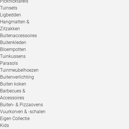
Picknicktafels
Tuinsets
Ligbedden
Hangmatten &
Zitzakken
Buitenaccessoires
Buitenkleden
Bloempotten
Tuinkussens
Parasols
Tuinmeubelhoezen
Buitenverlichting
Buiten koken
Barbecues &
Accessoires
Buiten- & Pizzaovens
Vuurkorven & -schalen
Eigen Collectie
Kids