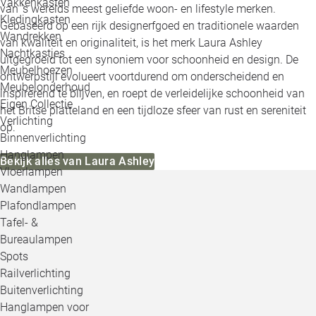
Vakkenkasten
van 's werelds meest geliefde woon- en lifestyle merken.
Kledingkasten
Gebaseerd op een rijk designerfgoed en traditionele waarden
Wandrekken
van kwaliteit en originaliteit, is het merk Laura Ashley
Nachtkastjes
uitgegroeid tot een synoniem voor schoonheid en design. De
Meubelhoezen
ontwerpstijl evolueert voortdurend om onderscheidend en
Meubelonderhoud
inspirerend te blijven, en roept de verleidelijke schoonheid van
Eigen Collectie
het Britse platteland en een tijdloze sfeer van rust en sereniteit
Verlichting
op.
Binnenverlichting
Hanglampen
Bekijk alles van Laura Ashley
Vloerlampen
Wandlampen
Plafondlampen
Tafel- &
Bureaulampen
Spots
Railverlichting
Buitenverlichting
Hanglampen voor