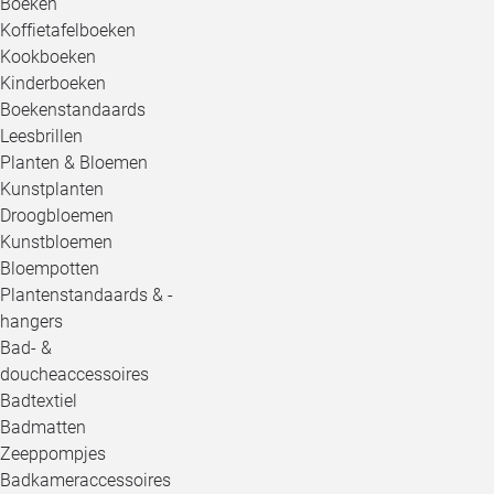
Boeken
Koffietafelboeken
Kookboeken
Kinderboeken
Boekenstandaards
Leesbrillen
Planten & Bloemen
Kunstplanten
Droogbloemen
Kunstbloemen
Bloempotten
Plantenstandaards & -
hangers
Bad- &
doucheaccessoires
Badtextiel
Badmatten
Zeeppompjes
Badkameraccessoires