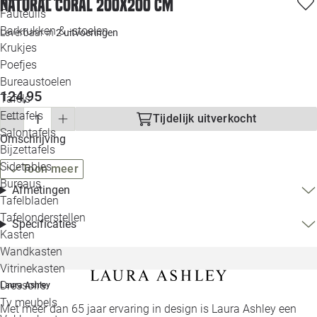
natural coral 200x200 cm
Loo
Fauteuils
Barkrukken & -stoelen
Leverbaar in
2 uitvoeringen
Krukjes
Loo
Poefjes
Bureaustoelen
Loo
124,95
Tafels
Eettafels
Tijdelijk uitverkocht
Loo
Salontafels
Omschrijving
Bijzettafels
Loo
Sidetables
(out
Toon meer
Bureaus
Afmetingen
Tafelbladen
Alle 
Tafelonderstellen
Specificaties
Kasten
Wandkasten
Vitrinekasten
Dressoirs
Laura Ashley
Tv meubels
Met meer dan 65 jaar ervaring in design is Laura Ashley een