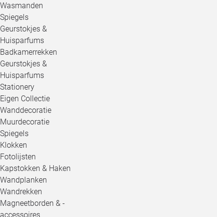
Wasmanden
Spiegels
Geurstokjes &
Huisparfums
Badkamerrekken
Geurstokjes &
Huisparfums
Stationery
Eigen Collectie
Wanddecoratie
Muurdecoratie
Spiegels
Klokken
Fotolijsten
Kapstokken & Haken
Wandplanken
Wandrekken
Magneetborden & -
accessoires