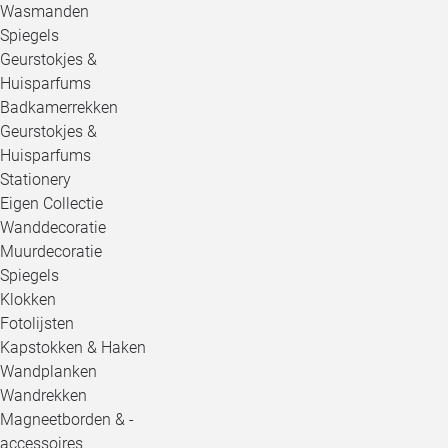
Wasmanden
Spiegels
Geurstokjes &
Huisparfums
Badkamerrekken
Geurstokjes &
Huisparfums
Stationery
Eigen Collectie
Wanddecoratie
Muurdecoratie
Spiegels
Klokken
Fotolijsten
Kapstokken & Haken
Wandplanken
Wandrekken
Magneetborden & -
accessoires