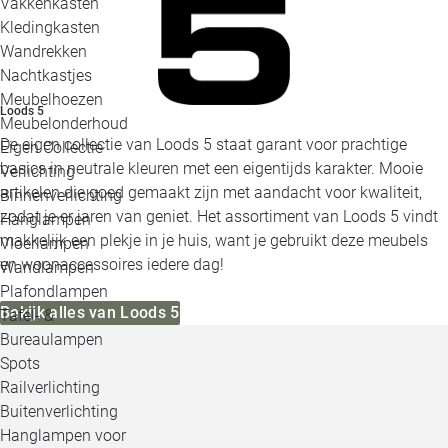
Vakkenkasten
Kledingkasten
Wandrekken
Nachtkastjes
Meubelhoezen
Loods 5
Meubelonderhoud
De eigen collectie van Loods 5 staat garant voor prachtige
Eigen Collectie
basics in neutrale kleuren met een eigentijds karakter. Mooie
Verlichting
artikelen die goed gemaakt zijn met aandacht voor kwaliteit,
Binnenverlichting
zodat je er jaren van geniet. Het assortiment van Loods 5 vindt
Hanglampen
makkelijk een plekje in je huis, want je gebruikt deze meubels
Vloerlampen
en woonaccessoires iedere dag!
Wandlampen
Plafondlampen
Bekijk alles van Loods 5
Tafel- &
Bureaulampen
Spots
Railverlichting
Buitenverlichting
Hanglampen voor