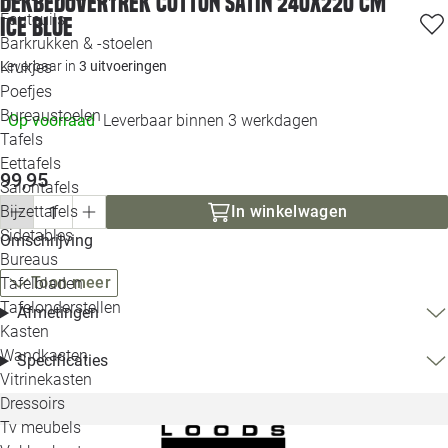
Dekbedovertrek Cotton Satin 240x220 cm
Loo
Fauteuils
ice blue
Barkrukken & -stoelen
Krukjes
Leverbaar in
3 uitvoeringen
Loo
Poefjes
Bureaustoelen
Op voorraad
Leverbaar binnen 3 werkdagen
Loo
Tafels
Eettafels
Loo
99,95
Salontafels
Bijzettafels
In winkelwagen
Loo
Sidetables
(out
Omschrijving
Bureaus
Toon meer
Tafelbladen
Alle 
Tafelonderstellen
Afmetingen
Kasten
Wandkasten
Specificaties
Vitrinekasten
Dressoirs
Tv meubels