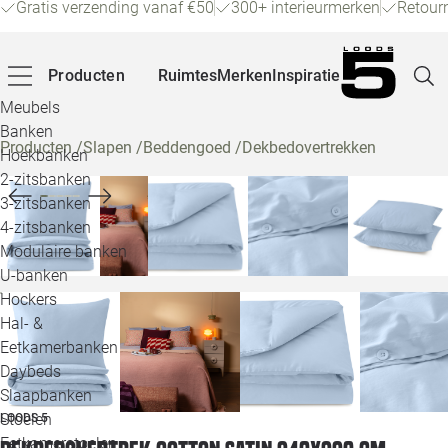
Gratis verzending vanaf €50
300+ interieurmerken
Retour
Producten
Ruimtes
Merken
Inspiratie
Meubels
Banken
Producten
/
Slapen
/
Beddengoed
/
Dekbedovertrekken
Hoekbanken
Pagina
2-zitsbanken
3-zitsbanken
4-zitsbanken
Winke
Modulaire banken
U-banken
Klant
Hockers
Hal- &
Veelg
Eetkamerbanken
Daybeds
Openin
Slaapbanken
Loo
Stoelen
LOODS 5
Eetkamerstoelen