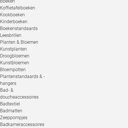
Boeken
Koffietafelboeken
Kookboeken
Kinderboeken
Boekenstandaards
Leesbrillen
Planten & Bloemen
Kunstplanten
Droogbloemen
Kunstbloemen
Bloempotten
Plantenstandaards & -
hangers
Bad- &
doucheaccessoires
Badtextiel
Badmatten
Zeeppompjes
Badkameraccessoires