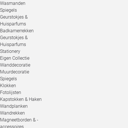
Wasmanden
Spiegels
Geurstokjes &
Huisparfums
Badkamerrekken
Geurstokjes &
Huisparfums
Stationery
Eigen Collectie
Wanddecoratie
Muurdecoratie
Spiegels
Klokken
Fotolijsten
Kapstokken & Haken
Wandplanken
Wandrekken
Magneetborden & -
accessoires