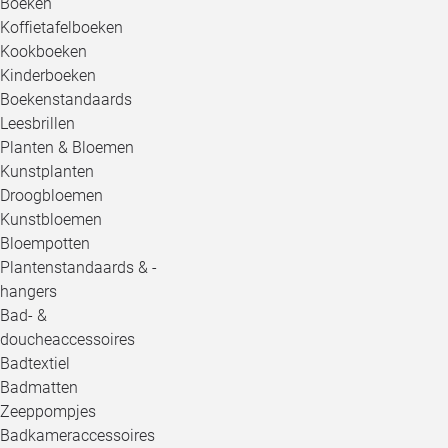
Boeken
Koffietafelboeken
Kookboeken
Kinderboeken
Boekenstandaards
Leesbrillen
Planten & Bloemen
Kunstplanten
Droogbloemen
Kunstbloemen
Bloempotten
Plantenstandaards & -
hangers
Bad- &
doucheaccessoires
Badtextiel
Badmatten
Zeeppompjes
Badkameraccessoires