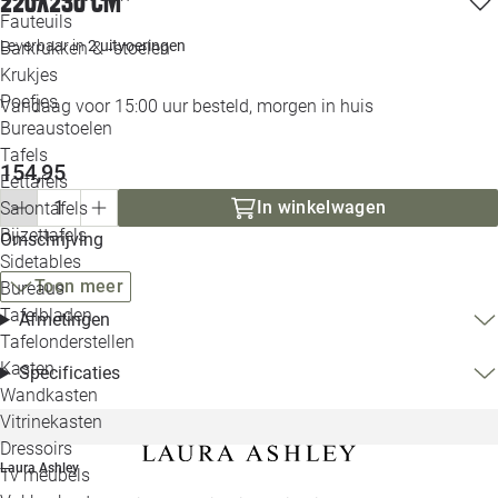
220x230 cm
Loo
Fauteuils
Leverbaar in
2 uitvoeringen
Barkrukken & -stoelen
Krukjes
Loo
Poefjes
Vandaag voor 15:00 uur besteld, morgen in huis
Bureaustoelen
Loo
Tafels
154,95
Eettafels
Loo
In winkelwagen
Salontafels
Bijzettafels
Omschrijving
Loo
Sidetables
Toon meer
Bureaus
Tafelbladen
Afmetingen
Alle 
Tafelonderstellen
Kasten
Specificaties
Wandkasten
Vitrinekasten
Dressoirs
Laura Ashley
Tv meubels