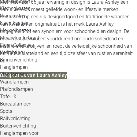
Vakkenkasten
Met meer dan 65 jaar ervaring in design is Laura Ashley een
Kledingkasten
van 's werelds meest geliefde woon- en lifestyle merken.
Wandrekken
Gebaseerd op een rijk designerfgoed en traditionele waarden
Nachtkastjes
van kwaliteit en originaliteit, is het merk Laura Ashley
Meubelhoezen
uitgegroeid tot een synoniem voor schoonheid en design. De
Meubelonderhoud
ontwerpstijl evolueert voortdurend om onderscheidend en
Eigen Collectie
inspirerend te blijven, en roept de verleidelijke schoonheid van
Verlichting
het Britse platteland en een tijdloze sfeer van rust en sereniteit
Binnenverlichting
op.
Hanglampen
Vloerlampen
Bekijk alles van Laura Ashley
Wandlampen
Plafondlampen
Tafel- &
Bureaulampen
Spots
Railverlichting
Buitenverlichting
Hanglampen voor