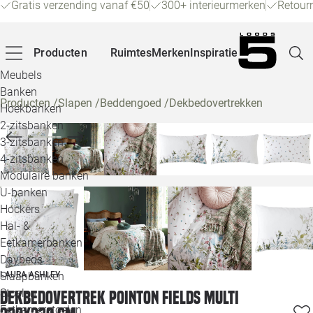
Gratis verzending vanaf €50
300+ interieurmerken
Retour
Producten
Ruimtes
Merken
Inspiratie
Meubels
Banken
Producten
/
Slapen
/
Beddengoed
/
Dekbedovertrekken
Hoekbanken
Pagina
2-zitsbanken
3-zitsbanken
4-zitsbanken
Winke
Modulaire banken
U-banken
Klant
Hockers
Hal- &
Veelg
Eetkamerbanken
Daybeds
Openin
LAURA ASHLEY
Slaapbanken
Loo
Stoelen
Dekbedovertrek Pointon Fields Multi
Eetkamerstoelen