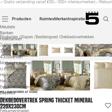
Gratis verzending vanaf €50
300+ interieurmerken
Retour
Producten
Ruimtes
Merken
Inspiratie
Meubels
Banken
Producten
/
Slapen
/
Beddengoed
/
Dekbedovertrekken
Hoekbanken
Pagina
2-zitsbanken
3-zitsbanken
4-zitsbanken
Winke
Modulaire banken
U-banken
Klant
Hockers
Hal- &
Veelg
Eetkamerbanken
WILLIAM MORRIS AT HOME
Daybeds
Openin
Slaapbanken
Dekbedovertrek Spring thicket mineral
Loo
Stoelen
220x230cm
Eetkamerstoelen