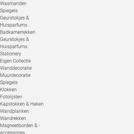
Wasmanden
Spiegels
Geurstokjes &
Huisparfums
Badkamerrekken
Geurstokjes &
Huisparfums
Stationery
Eigen Collectie
Wanddecoratie
Muurdecoratie
Spiegels
Klokken
Fotolijsten
Kapstokken & Haken
Wandplanken
Wandrekken
Magneetborden & -
accessoires