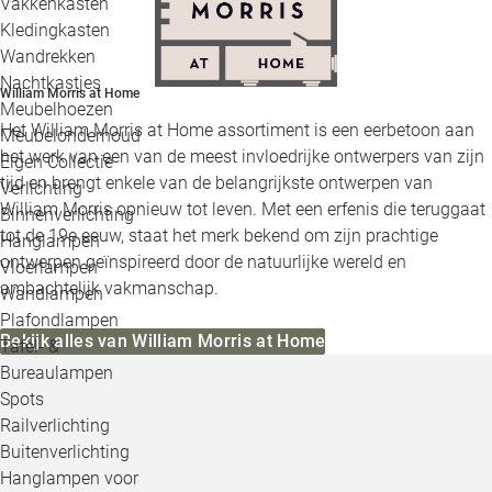
Vakkenkasten
Kledingkasten
Wandrekken
Nachtkastjes
William Morris at Home
Meubelhoezen
Het William Morris at Home assortiment is een eerbetoon aan
Meubelonderhoud
het werk van een van de meest invloedrijke ontwerpers van zijn
Eigen Collectie
tijd en brengt enkele van de belangrijkste ontwerpen van
Verlichting
William Morris opnieuw tot leven. Met een erfenis die teruggaat
Binnenverlichting
tot de 19e eeuw, staat het merk bekend om zijn prachtige
Hanglampen
ontwerpen geïnspireerd door de natuurlijke wereld en
Vloerlampen
ambachtelijk vakmanschap.
Wandlampen
Plafondlampen
Bekijk alles van William Morris at Home
Tafel- &
Bureaulampen
Spots
Railverlichting
Buitenverlichting
Hanglampen voor