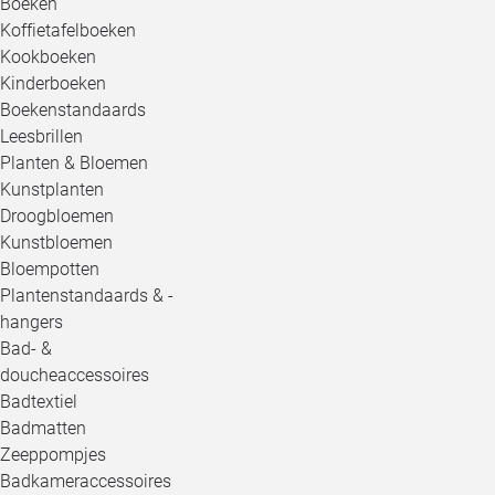
Boeken
Koffietafelboeken
Kookboeken
Kinderboeken
Boekenstandaards
Leesbrillen
Planten & Bloemen
Kunstplanten
Droogbloemen
Kunstbloemen
Bloempotten
Plantenstandaards & -
hangers
Bad- &
doucheaccessoires
Badtextiel
Badmatten
Zeeppompjes
Badkameraccessoires