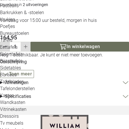
Leverbaar in
2 uitvoeringen
Loo
Fauteuils
Barkrukken & -stoelen
Krukjes
Loo
Vandaag voor 15:00 uur besteld, morgen in huis
Poefjes
Bureaustoelen
Loo
164,95
Tafels
In winkelwagen
Eettafels
Loo
Salontafels
Nog 1 beschikbaar. Je kunt er niet meer toevoegen.
Bijzettafels
Omschrijving
Loo
Sidetables
Toon meer
Bureaus
Tafelbladen
Afmetingen
Alle 
Tafelonderstellen
Kasten
Specificaties
Wandkasten
Vitrinekasten
Dressoirs
Tv meubels