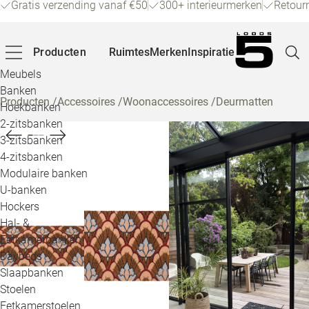
Gratis verzending vanaf €50
300+ interieurmerken
Retour
Producten
Ruimtes
Merken
Inspiratie
Meubels
Banken
Producten
/
Accessoires
/
Woonaccessoires
/
Deurmatten
Hoekbanken
Pagina
2-zitsbanken
3-zitsbanken
4-zitsbanken
Winke
Modulaire banken
U-banken
Klant
Hockers
Hal- &
Veelg
Eetkamerbanken
Daybeds
Openin
Slaapbanken
Loo
Stoelen
Eetkamerstoelen