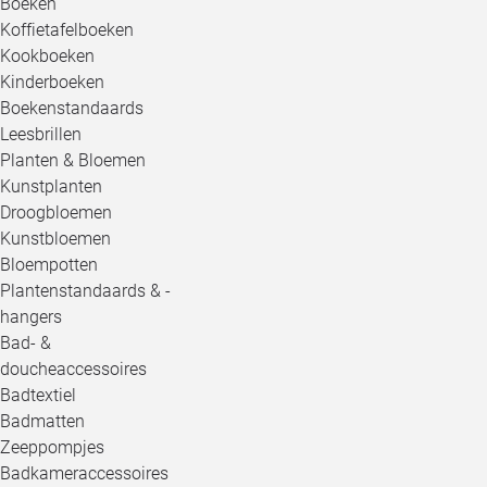
Boeken
Koffietafelboeken
Kookboeken
Kinderboeken
Boekenstandaards
Leesbrillen
Planten & Bloemen
Kunstplanten
Droogbloemen
Kunstbloemen
Bloempotten
Plantenstandaards & -
hangers
Bad- &
doucheaccessoires
Badtextiel
Badmatten
Zeeppompjes
Badkameraccessoires