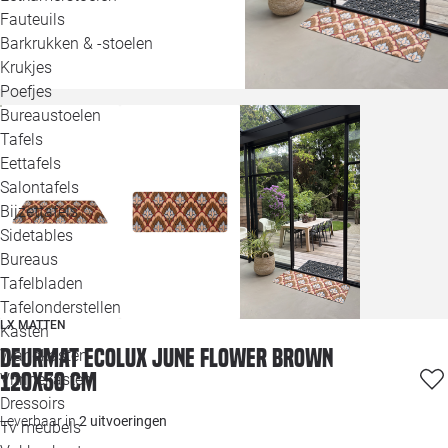
Loo
Fauteuils
Barkrukken & -stoelen
Krukjes
Loo
Poefjes
Bureaustoelen
Loo
Tafels
Eettafels
Loo
Salontafels
Bijzettafels
Loo
Sidetables
(out
Bureaus
Tafelbladen
Alle 
Tafelonderstellen
LX MATTEN
Kasten
Deurmat EcoLux June Flower brown
Wandkasten
120x50 cm
Vitrinekasten
Dressoirs
Leverbaar in
2 uitvoeringen
Tv meubels