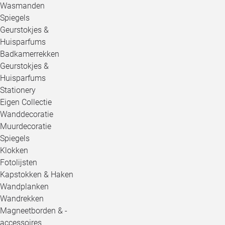
Wasmanden
Spiegels
Geurstokjes &
Huisparfums
Badkamerrekken
Geurstokjes &
Huisparfums
Stationery
Eigen Collectie
Wanddecoratie
Muurdecoratie
Spiegels
Klokken
Fotolijsten
Kapstokken & Haken
Wandplanken
Wandrekken
Magneetborden & -
accessoires