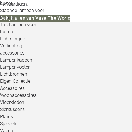
buiten
vervaardigen.
Staande lampen voor
buiten
Bekijk alles van Vase The World
Tafellampen voor
buiten
Lichtslingers
Verlichting
accessoires
Lampenkappen
Lampenvoeten
Lichtbronnen
Eigen Collectie
Accessoires
Woonaccessoires
Vloerkleden
Sierkussens
Plaids
Spiegels
Vazen