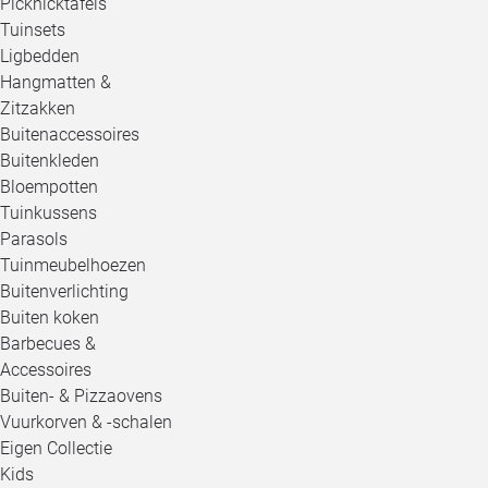
Picknicktafels
Tuinsets
Ligbedden
Hangmatten &
Zitzakken
Buitenaccessoires
Buitenkleden
Bloempotten
Tuinkussens
Parasols
Tuinmeubelhoezen
Buitenverlichting
Buiten koken
Barbecues &
Accessoires
Buiten- & Pizzaovens
Vuurkorven & -schalen
Eigen Collectie
Kids