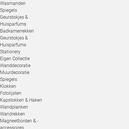
Wasmanden
Spiegels
Geurstokjes &
Huisparfums
Badkamerrekken
Geurstokjes &
Huisparfums
Stationery
Eigen Collectie
Wanddecoratie
Muurdecoratie
Spiegels
Klokken
Fotolijsten
Kapstokken & Haken
Wandplanken
Wandrekken
Magneetborden & -
accessoires