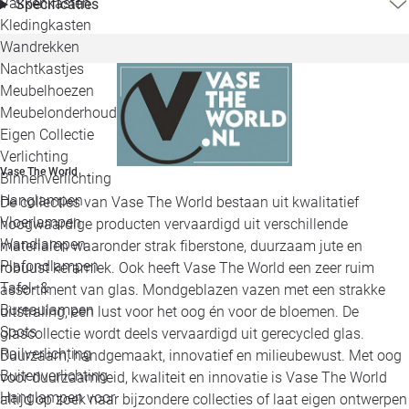
Vakkenkasten
Specificaties
Kledingkasten
Wandrekken
Nachtkastjes
Meubelhoezen
Meubelonderhoud
Eigen Collectie
Verlichting
Vase The World
Binnenverlichting
Hanglampen
De collecties van Vase The World bestaan uit kwalitatief
Vloerlampen
hoogwaardige producten vervaardigd uit verschillende
Wandlampen
materialen waaronder strak fiberstone, duurzaam jute en
Plafondlampen
robuust keramiek. Ook heeft Vase The World een zeer ruim
Tafel- &
assortiment van glas. Mondgeblazen vazen met een strakke
Bureaulampen
uitstraling, een lust voor het oog én voor de bloemen. De
Spots
glascollectie wordt deels vervaardigd uit gerecycled glas.
Railverlichting
Duurzaam, handgemaakt, innovatief en milieubewust. Met oog
Buitenverlichting
voor duurzaamheid, kwaliteit en innovatie is Vase The World
Hanglampen voor
altijd op zoek naar bijzondere collecties of laat eigen ontwerpen