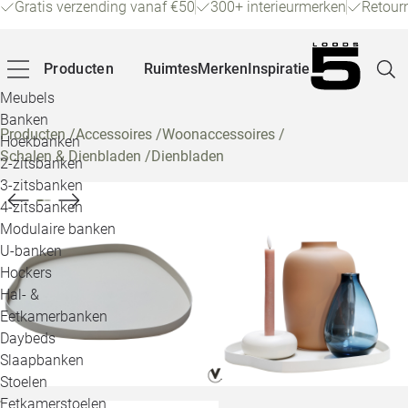
Gratis verzending vanaf €50
300+ interieurmerken
Retour
Producten
Ruimtes
Merken
Inspiratie
Meubels
Banken
Producten
/
Accessoires
/
Woonaccessoires
/
Hoekbanken
Schalen & Dienbladen
/
Dienbladen
Pagina
2-zitsbanken
3-zitsbanken
4-zitsbanken
Winke
Modulaire banken
U-banken
Klant
Hockers
Hal- &
Veelg
Eetkamerbanken
Daybeds
Openin
Slaapbanken
Loo
Stoelen
Eetkamerstoelen