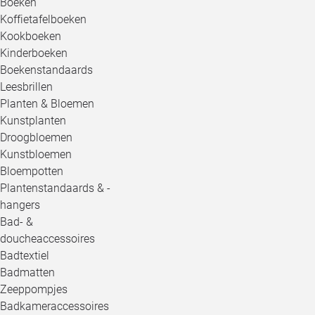
Boeken
Koffietafelboeken
Kookboeken
Kinderboeken
Boekenstandaards
Leesbrillen
Planten & Bloemen
Kunstplanten
Droogbloemen
Kunstbloemen
Bloempotten
Plantenstandaards & -
hangers
Bad- &
doucheaccessoires
Badtextiel
Badmatten
Zeeppompjes
Badkameraccessoires