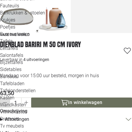
Loo
Fauteuils
Barkrukken & -stoelen
Krukjes
Loo
Poefjes
Bureaustoelen
VASE THE WORLD
Loo
Tafels
Dienblad Bariri M 50 cm ivory
Eettafels
Loo
Salontafels
Leverbaar in
4 uitvoeringen
Bijzettafels
Loo
Sidetables
(out
Vandaag voor 15:00 uur besteld, morgen in huis
Bureaus
Tafelbladen
Alle 
Tafelonderstellen
63,50
Kasten
In winkelwagen
Wandkasten
Omschrijving
Vitrinekasten
Dressoirs
Afmetingen
Tv meubels