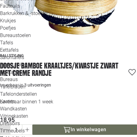
Loo
Fauteuils
Barkrukken & -stoelen
Krukjes
Loo
Poefjes
Bureaustoelen
Loo
Tafels
Eettafels
Loo
BALI STYLING
Salontafels
Doosje Bamboe kraaltjes/kwastje zwart
Bijzettafels
Loo
met creme randje
Sidetables
(out
Bureaus
Leverbaar in
3 uitvoeringen
Tafelbladen
Alle 
Tafelonderstellen
Kasten
Leverbaar binnen 1 week
Wandkasten
Vitrinekasten
18,95
Dressoirs
In winkelwagen
Tv meubels