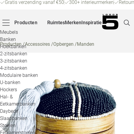
Gratis verzending vanaf €50
300+ interieurmerken
Retour
Producten
Ruimtes
Merken
Inspiratie
Meubels
Banken
Producten
/
Accessoires
/
Opbergen
/
Manden
Hoekbanken
Pagina
2-zitsbanken
3-zitsbanken
4-zitsbanken
Winke
Modulaire banken
U-banken
Klant
Hockers
Hal- &
Veelg
Eetkamerbanken
Daybeds
Openin
Slaapbanken
Loo
Stoelen
Eetkamerstoelen