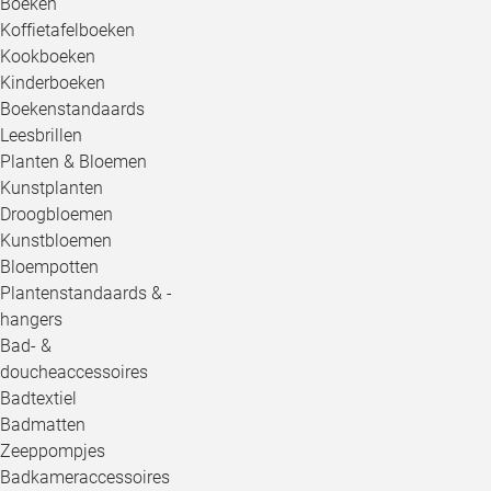
Boeken
Koffietafelboeken
Kookboeken
Kinderboeken
Boekenstandaards
Leesbrillen
Planten & Bloemen
Kunstplanten
Droogbloemen
Kunstbloemen
Bloempotten
Plantenstandaards & -
hangers
Bad- &
doucheaccessoires
Badtextiel
Badmatten
Zeeppompjes
Badkameraccessoires