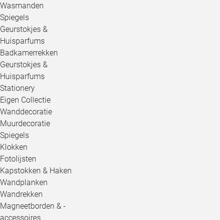
Wasmanden
Spiegels
Geurstokjes &
Huisparfums
Badkamerrekken
Geurstokjes &
Huisparfums
Stationery
Eigen Collectie
Wanddecoratie
Muurdecoratie
Spiegels
Klokken
Fotolijsten
Kapstokken & Haken
Wandplanken
Wandrekken
Magneetborden & -
accessoires