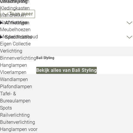
Vakkenkasten
Omschrijving
Kledingkasten
Toon meer
Wandrekken
Nachtkastjes
Afmetingen
Meubelhoezen
Meubelonderhoud
Specificaties
Eigen Collectie
Verlichting
Binnenverlichting
Bali Styling
Hanglampen
Bekijk alles van Bali Styling
Vloerlampen
Wandlampen
Plafondlampen
Tafel- &
Bureaulampen
Spots
Railverlichting
Buitenverlichting
Hanglampen voor