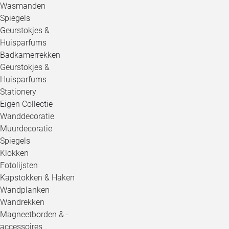
Wasmanden
Spiegels
Geurstokjes &
Huisparfums
Badkamerrekken
Geurstokjes &
Huisparfums
Stationery
Eigen Collectie
Wanddecoratie
Muurdecoratie
Spiegels
Klokken
Fotolijsten
Kapstokken & Haken
Wandplanken
Wandrekken
Magneetborden & -
accessoires