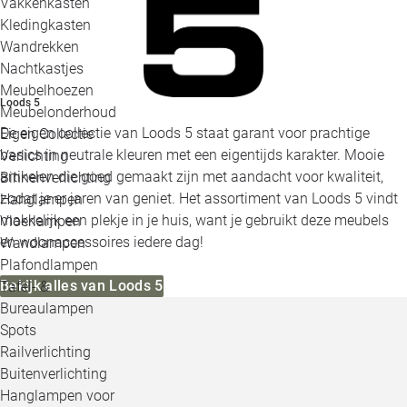
Vakkenkasten
Kledingkasten
Wandrekken
Nachtkastjes
Meubelhoezen
Loods 5
Meubelonderhoud
De eigen collectie van Loods 5 staat garant voor prachtige
Eigen Collectie
basics in neutrale kleuren met een eigentijds karakter. Mooie
Verlichting
artikelen die goed gemaakt zijn met aandacht voor kwaliteit,
Binnenverlichting
zodat je er jaren van geniet. Het assortiment van Loods 5 vindt
Hanglampen
makkelijk een plekje in je huis, want je gebruikt deze meubels
Vloerlampen
en woonaccessoires iedere dag!
Wandlampen
Plafondlampen
Bekijk alles van Loods 5
Tafel- &
Bureaulampen
Spots
Railverlichting
Buitenverlichting
Hanglampen voor