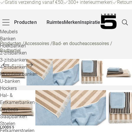
Gratis verzending vanaf €50
300+ interieurmerken
Retour
Producten
Ruimtes
Merken
Inspiratie
Meubels
Banken
Producten
/
Accessoires
/
Bad- en doucheaccessoires
/
Hoekbanken
Badtextiel
Pagina
2-zitsbanken
3-zitsbanken
4-zitsbanken
Winke
Modulaire banken
U-banken
Klant
Hockers
Hal- &
Veelg
Eetkamerbanken
Daybeds
Openin
Slaapbanken
Loo
Stoelen
LOODS 5
Eetkamerstoelen