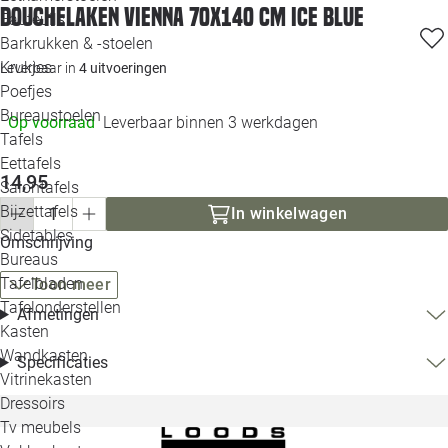
Douchelaken Vienna 70x140 cm ice blue
Loo
Fauteuils
Barkrukken & -stoelen
Krukjes
Leverbaar in
4 uitvoeringen
Loo
Poefjes
Bureaustoelen
Loo
Op voorraad
Leverbaar binnen 3 werkdagen
Tafels
Eettafels
Loo
14,95
Salontafels
Bijzettafels
In winkelwagen
Loo
Sidetables
Omschrijving
Bureaus
Tafelbladen
Toon meer
Alle 
Tafelonderstellen
Afmetingen
Kasten
Wandkasten
Specificaties
Vitrinekasten
Dressoirs
Tv meubels