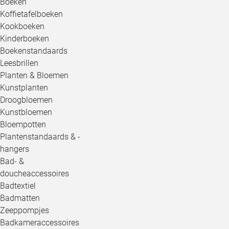
Boeken
Koffietafelboeken
Kookboeken
Kinderboeken
Boekenstandaards
Leesbrillen
Planten & Bloemen
Kunstplanten
Droogbloemen
Kunstbloemen
Bloempotten
Plantenstandaards & -
hangers
Bad- &
doucheaccessoires
Badtextiel
Badmatten
Zeeppompjes
Badkameraccessoires