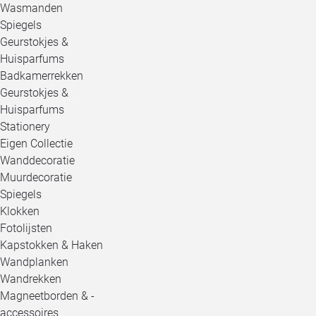
Wasmanden
Spiegels
Geurstokjes &
Huisparfums
Badkamerrekken
Geurstokjes &
Huisparfums
Stationery
Eigen Collectie
Wanddecoratie
Muurdecoratie
Spiegels
Klokken
Fotolijsten
Kapstokken & Haken
Wandplanken
Wandrekken
Magneetborden & -
accessoires