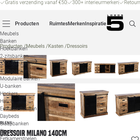
Gratis verzending vanaf €50
300+ interieurmerken
Retour
Producten
Ruimtes
Merken
Inspiratie
Meubels
Banken
Producten
/
Meubels
/
Kasten
/
Dressoirs
Hoekbanken
Pagina
2-zitsbanken
3-zitsbanken
4-zitsbanken
Winke
Modulaire banken
U-banken
Klant
Hockers
Hal- &
Veelg
Eetkamerbanken
Daybeds
Openin
BLENS
Slaapbanken
Loo
Stoelen
Dressoir Milano 140cm
Eetkamerstoelen