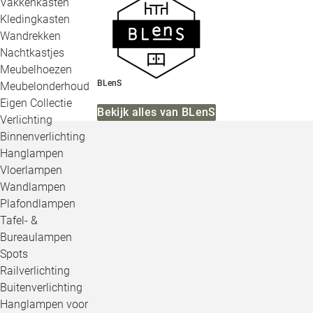
Vakkenkasten
Kledingkasten
Wandrekken
Nachtkastjes
Meubelhoezen
BLenS
Meubelonderhoud
Eigen Collectie
Bekijk alles van BLenS
Verlichting
Binnenverlichting
Hanglampen
Vloerlampen
Wandlampen
Plafondlampen
Tafel- &
Bureaulampen
Spots
Railverlichting
Buitenverlichting
Hanglampen voor