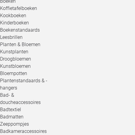
Boeken
Koffietafelboeken
Kookboeken
Kinderboeken
Boekenstandaards
Leesbrillen
Planten & Bloemen
Kunstplanten
Droogbloemen
Kunstbloemen
Bloempotten
Plantenstandaards & -
hangers
Bad- &
doucheaccessoires
Badtextiel
Badmatten
Zeeppompjes
Badkameraccessoires