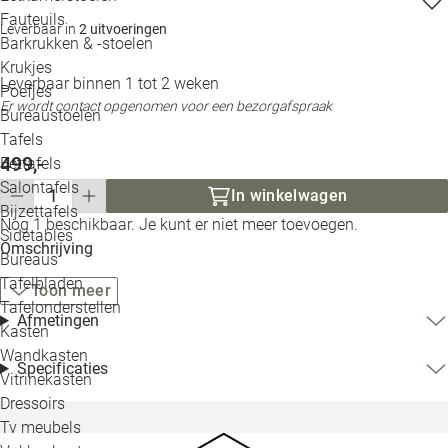
Loo
Fauteuils
Leverbaar in
2 uitvoeringen
Barkrukken & -stoelen
Krukjes
Loo
Leverbaar binnen 1 tot 2 weken
Poefjes
Er wordt contact opgenomen voor een bezorgafspraak
Bureaustoelen
Loo
Tafels
499,-
Eettafels
Loo
Salontafels
In winkelwagen
Bijzettafels
Nog 1 beschikbaar. Je kunt er niet meer toevoegen.
Loo
Sidetables
Omschrijving
Bureaus
Tafelbladen
Toon meer
Alle 
Tafelonderstellen
Afmetingen
Kasten
Wandkasten
Specificaties
Vitrinekasten
Dressoirs
Tv meubels