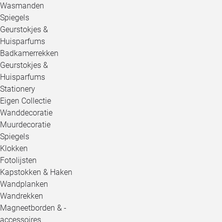
Wasmanden
Spiegels
Geurstokjes &
Huisparfums
Badkamerrekken
Geurstokjes &
Huisparfums
Stationery
Eigen Collectie
Wanddecoratie
Muurdecoratie
Spiegels
Klokken
Fotolijsten
Kapstokken & Haken
Wandplanken
Wandrekken
Magneetborden & -
accessoires