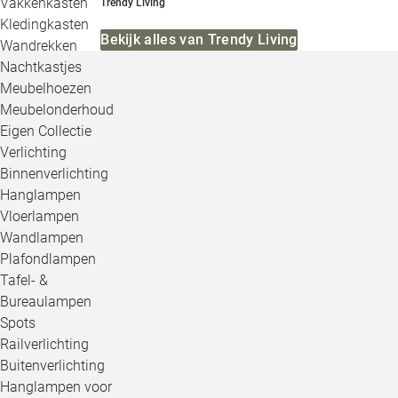
Vakkenkasten
Trendy Living
Kledingkasten
Bekijk alles van Trendy Living
Wandrekken
Nachtkastjes
Meubelhoezen
Meubelonderhoud
Eigen Collectie
Verlichting
Binnenverlichting
Hanglampen
Vloerlampen
Wandlampen
Plafondlampen
Tafel- &
Bureaulampen
Spots
Railverlichting
Buitenverlichting
Hanglampen voor