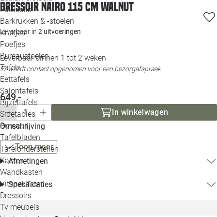
Dressoir Nairo 115 cm walnut
Loo
Fauteuils
Barkrukken & -stoelen
Leverbaar in
2 uitvoeringen
Krukjes
Loo
Poefjes
Bureaustoelen
Leverbaar binnen 1 tot 2 weken
Loo
Tafels
Er wordt contact opgenomen voor een bezorgafspraak
Eettafels
Loo
Salontafels
649,-
Bijzettafels
Loo
In winkelwagen
Sidetables
Bureaus
Omschrijving
Tafelbladen
Alle 
Toon meer
Tafelonderstellen
Kasten
Afmetingen
Wandkasten
Vitrinekasten
Specificaties
Dressoirs
Tv meubels