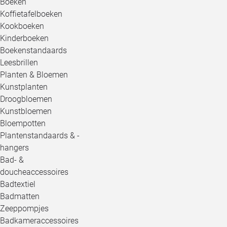
Boeken
Koffietafelboeken
Kookboeken
Kinderboeken
Boekenstandaards
Leesbrillen
Planten & Bloemen
Kunstplanten
Droogbloemen
Kunstbloemen
Bloempotten
Plantenstandaards & -
hangers
Bad- &
doucheaccessoires
Badtextiel
Badmatten
Zeeppompjes
Badkameraccessoires