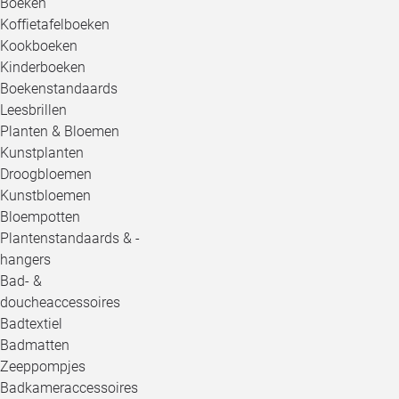
Boeken
Koffietafelboeken
Kookboeken
Kinderboeken
Boekenstandaards
Leesbrillen
Planten & Bloemen
Kunstplanten
Droogbloemen
Kunstbloemen
Bloempotten
Plantenstandaards & -
hangers
Bad- &
doucheaccessoires
Badtextiel
Badmatten
Zeeppompjes
Badkameraccessoires