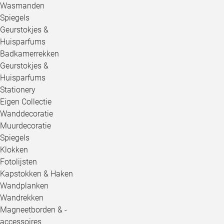
Wasmanden
Spiegels
Geurstokjes &
Huisparfums
Badkamerrekken
Geurstokjes &
Huisparfums
Stationery
Eigen Collectie
Wanddecoratie
Muurdecoratie
Spiegels
Klokken
Fotolijsten
Kapstokken & Haken
Wandplanken
Wandrekken
Magneetborden & -
accessoires