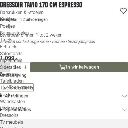
Dressoir Tavio 170 cm espresso
Loo
Fauteuils
Barkrukken & -stoelen
Krukjes
Leverbaar in
2 uitvoeringen
Loo
Poefjes
Bureaustoelen
Loo
Leverbaar binnen 1 tot 2 weken
Tafels
Er wordt contact opgenomen voor een bezorgafspraak
Eettafels
Loo
Salontafels
1.099,-
Bijzettafels
Loo
In winkelwagen
Sidetables
Bureaus
Omschrijving
Tafelbladen
Alle 
Toon meer
Tafelonderstellen
Kasten
Afmetingen
Wandkasten
Vitrinekasten
Specificaties
Dressoirs
Tv meubels