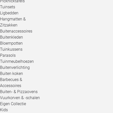
Picknicktafels
Tuinsets
Ligbedden
Hangmatten &
Zitzakken
Buitenaccessoires
Buitenkleden
Bloempotten
Tuinkussens
Parasols
Tuinmeubelhoezen
Buitenverlichting
Buiten koken
Barbecues &
Accessoires
Buiten- & Pizzaovens
Vuurkorven & -schalen
Eigen Collectie
Kids