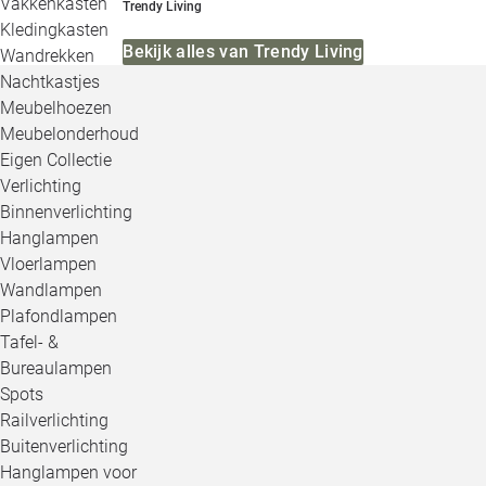
Vakkenkasten
Trendy Living
Kledingkasten
Bekijk alles van Trendy Living
Wandrekken
Nachtkastjes
Meubelhoezen
Meubelonderhoud
Eigen Collectie
Verlichting
Binnenverlichting
Hanglampen
Vloerlampen
Wandlampen
Plafondlampen
Tafel- &
Bureaulampen
Spots
Railverlichting
Buitenverlichting
Hanglampen voor