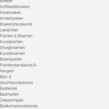
Boeken
Koffietafelboeken
Kookboeken
Kinderboeken
Boekenstandaards
Leesbrillen
Planten & Bloemen
Kunstplanten
Droogbloemen
Kunstbloemen
Bloempotten
Plantenstandaards & -
hangers
Bad- &
doucheaccessoires
Badtextiel
Badmatten
Zeeppompjes
Badkameraccessoires