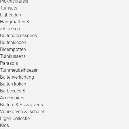
Picknicktafels
Tuinsets
Ligbedden
Hangmatten &
Zitzakken
Buitenaccessoires
Buitenkleden
Bloempotten
Tuinkussens
Parasols
Tuinmeubelhoezen
Buitenverlichting
Buiten koken
Barbecues &
Accessoires
Buiten- & Pizzaovens
Vuurkorven & -schalen
Eigen Collectie
Kids