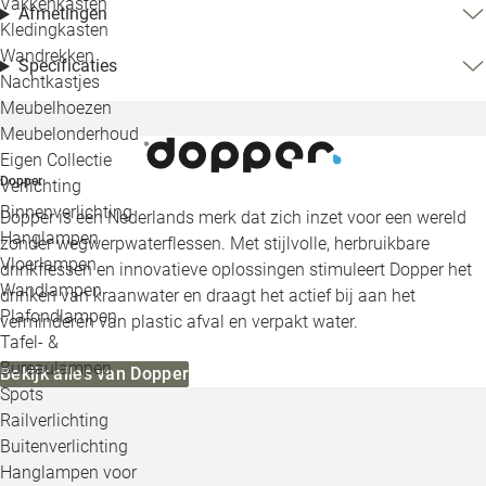
Vakkenkasten
Afmetingen
Kledingkasten
Wandrekken
Specificaties
Nachtkastjes
Meubelhoezen
Meubelonderhoud
Eigen Collectie
Dopper
Verlichting
Binnenverlichting
Dopper is een Nederlands merk dat zich inzet voor een wereld
Hanglampen
zonder wegwerpwaterflessen. Met stijlvolle, herbruikbare
Vloerlampen
drinkflessen en innovatieve oplossingen stimuleert Dopper het
Wandlampen
drinken van kraanwater en draagt het actief bij aan het
Plafondlampen
verminderen van plastic afval en verpakt water.
Tafel- &
Bureaulampen
Bekijk alles van Dopper
Spots
Railverlichting
Buitenverlichting
Hanglampen voor