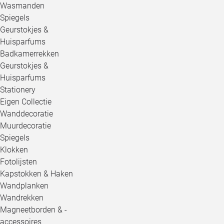
Wasmanden
Spiegels
Geurstokjes &
Huisparfums
Badkamerrekken
Geurstokjes &
Huisparfums
Stationery
Eigen Collectie
Wanddecoratie
Muurdecoratie
Spiegels
Klokken
Fotolijsten
Kapstokken & Haken
Wandplanken
Wandrekken
Magneetborden & -
accessoires