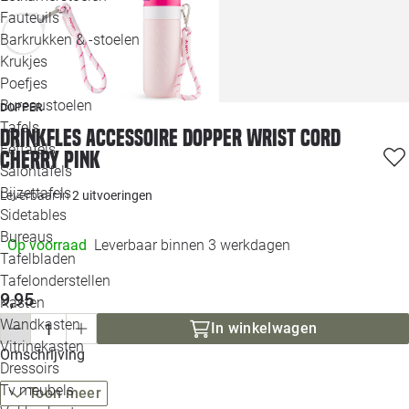
Loo
Fauteuils
Barkrukken & -stoelen
Krukjes
Loo
Poefjes
Bureaustoelen
DOPPER
Loo
Tafels
Drinkfles accessoire Dopper wrist cord
Eettafels
cherry pink
Loo
Salontafels
Bijzettafels
Loo
Leverbaar in
2 uitvoeringen
Sidetables
(out
Bureaus
Op voorraad
Leverbaar binnen 3 werkdagen
Tafelbladen
Alle 
Tafelonderstellen
9,95
Kasten
Wandkasten
In winkelwagen
Vitrinekasten
Omschrijving
Dressoirs
Tv meubels
Toon meer