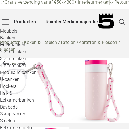
Gratis verzending vanaf €50
300+ interieurmerken
Retour
Producten
Ruimtes
Merken
Inspiratie
Meubels
Banken
Producten
/
Koken & Tafelen
/
Tafelen
/
Karaffen & Flessen
/
Hoekbanken
Flessen
Pagina
2-zitsbanken
3-zitsbanken
4-zitsbanken
Winke
Modulaire banken
U-banken
Klant
Hockers
Hal- &
Veelg
Eetkamerbanken
Daybeds
Openin
Slaapbanken
Loo
Stoelen
Eetkamerstoelen