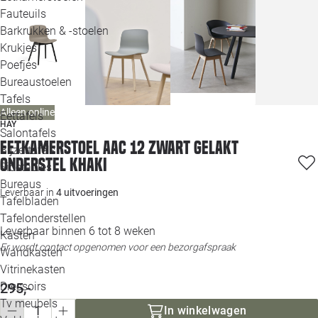
Loo
Fauteuils
Barkrukken & -stoelen
Krukjes
Loo
Poefjes
Bureaustoelen
Loo
Tafels
Alleen online
Eettafels
Loo
HAY
Salontafels
Eetkamerstoel AAC 12 zwart gelakt
Bijzettafels
Loo
onderstel khaki
Sidetables
(out
Bureaus
Leverbaar in
4 uitvoeringen
Tafelbladen
Alle 
Tafelonderstellen
Leverbaar binnen 6 tot 8 weken
Kasten
Er wordt contact opgenomen voor een bezorgafspraak
Wandkasten
Vitrinekasten
295,-
Dressoirs
Tv meubels
In winkelwagen