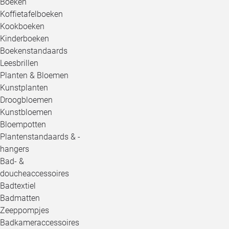
Boeken
Koffietafelboeken
Kookboeken
Kinderboeken
Boekenstandaards
Leesbrillen
Planten & Bloemen
Kunstplanten
Droogbloemen
Kunstbloemen
Bloempotten
Plantenstandaards & -
hangers
Bad- &
doucheaccessoires
Badtextiel
Badmatten
Zeeppompjes
Badkameraccessoires