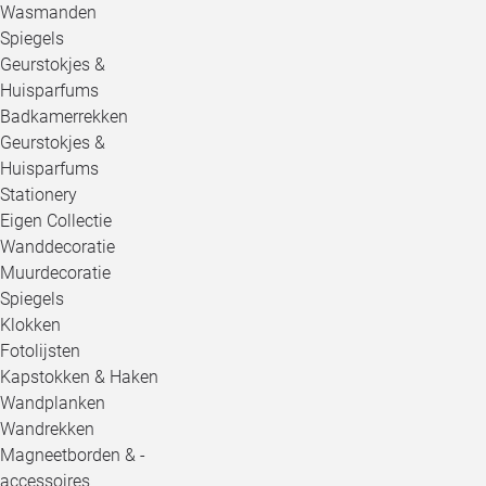
Wasmanden
Spiegels
Geurstokjes &
Huisparfums
Badkamerrekken
Geurstokjes &
Huisparfums
Stationery
Eigen Collectie
Wanddecoratie
Muurdecoratie
Spiegels
Klokken
Fotolijsten
Kapstokken & Haken
Wandplanken
Wandrekken
Magneetborden & -
accessoires