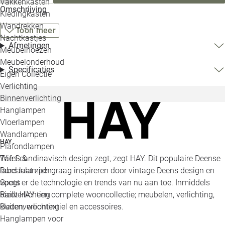
Vakkenkasten
Omschrijving
Kledingkasten
Wandrekken
Toon meer
Nachtkastjes
Afmetingen
Meubelhoezen
Meubelonderhoud
Specificaties
Eigen Collectie
Verlichting
Binnenverlichting
Hanglampen
Vloerlampen
Wandlampen
HAY
Plafondlampen
Tafel- &
Wie Scandinavisch design zegt, zegt HAY. Dit populaire Deense
Bureaulampen
label laat zich graag inspireren door vintage Deens design en
Spots
voegt er de technologie en trends van nu aan toe. Inmiddels
Railverlichting
biedt HAY een complete wooncollectie; meubelen, verlichting,
Buitenverlichting
kleden, woontextiel en accessoires.
Hanglampen voor