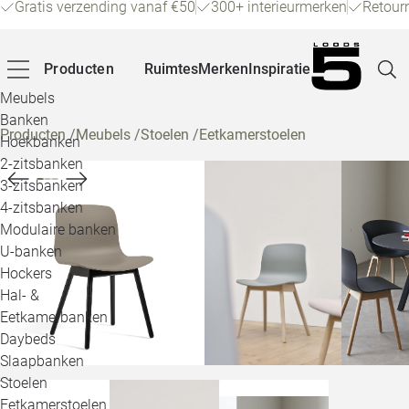
Gratis verzending vanaf €50
300+ interieurmerken
Retour
Producten
Ruimtes
Merken
Inspiratie
Meubels
Banken
Producten
/
Meubels
/
Stoelen
/
Eetkamerstoelen
Hoekbanken
Pagina
2-zitsbanken
3-zitsbanken
4-zitsbanken
Winke
Modulaire banken
U-banken
Klant
Hockers
Hal- &
Veelg
Eetkamerbanken
Daybeds
Openin
Slaapbanken
Loo
Stoelen
Eetkamerstoelen