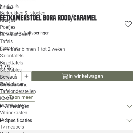
Loo
Fauteuils
O-FORM
Barkrukken & -stoelen
Eetkamerstoel Bora rood/caramel
Krukjes
Loo
Poefjes
Leverbaar in
3 uitvoeringen
Bureaustoelen
Loo
Tafels
Eettafels
Leverbaar binnen 1 tot 2 weken
Loo
Salontafels
Bijzettafels
179,-
Loo
Sidetables
In winkelwagen
Bureaus
Tafelbladen
Omschrijving
Alle 
Tafelonderstellen
Toon meer
Kasten
Wandkasten
Afmetingen
Vitrinekasten
Dressoirs
Specificaties
Tv meubels