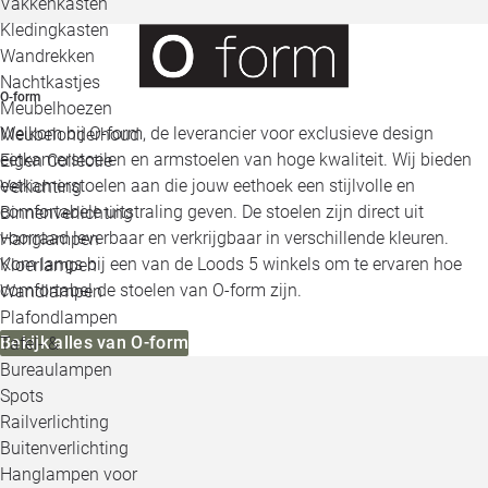
Vakkenkasten
Kledingkasten
Wandrekken
Nachtkastjes
O-form
Meubelhoezen
Welkom bij O-form, de leverancier voor exclusieve design
Meubelonderhoud
eetkamerstoelen en armstoelen van hoge kwaliteit. Wij bieden
Eigen Collectie
eetkamerstoelen aan die jouw eethoek een stijlvolle en
Verlichting
comfortabele uitstraling geven. De stoelen zijn direct uit
Binnenverlichting
voorraad leverbaar en verkrijgbaar in verschillende kleuren.
Hanglampen
Kom langs bij een van de Loods 5 winkels om te ervaren hoe
Vloerlampen
comfortabel de stoelen van O-form zijn.
Wandlampen
Plafondlampen
Bekijk alles van O-form
Tafel- &
Bureaulampen
Spots
Railverlichting
Buitenverlichting
Hanglampen voor