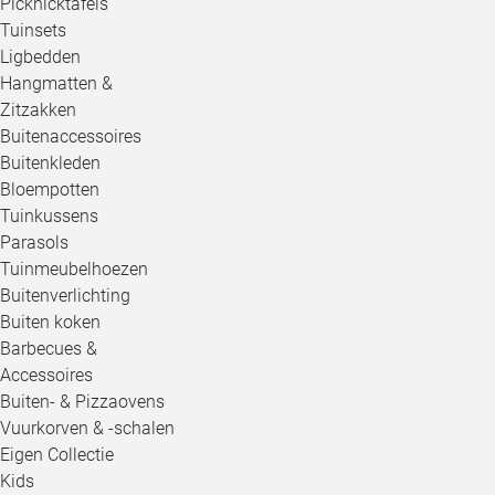
Picknicktafels
Tuinsets
Ligbedden
Hangmatten &
Zitzakken
Buitenaccessoires
Buitenkleden
Bloempotten
Tuinkussens
Parasols
Tuinmeubelhoezen
Buitenverlichting
Buiten koken
Barbecues &
Accessoires
Buiten- & Pizzaovens
Vuurkorven & -schalen
Eigen Collectie
Kids