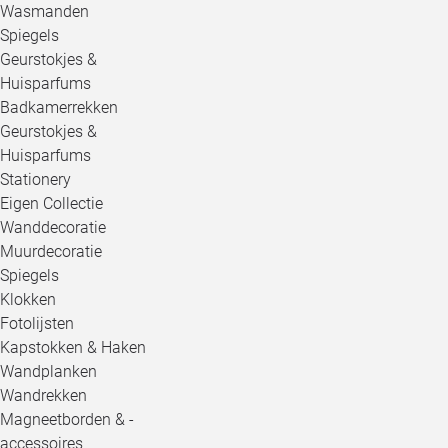
Wasmanden
Spiegels
Geurstokjes &
Huisparfums
Badkamerrekken
Geurstokjes &
Huisparfums
Stationery
Eigen Collectie
Wanddecoratie
Muurdecoratie
Spiegels
Klokken
Fotolijsten
Kapstokken & Haken
Wandplanken
Wandrekken
Magneetborden & -
accessoires