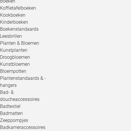
Boeken
Koffietafelboeken
Kookboeken
Kinderboeken
Boekenstandaards
Leesbrillen
Planten & Bloemen
Kunstplanten
Droogbloemen
Kunstbloemen
Bloempotten
Plantenstandaards & -
hangers
Bad- &
doucheaccessoires
Badtextiel
Badmatten
Zeeppompjes
Badkameraccessoires